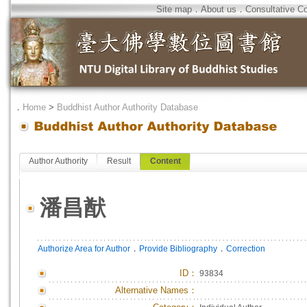
Site map
．
About us
．
Consultative C
．
Home
>
Buddhist Author Authority Database
Author Authority
Result
Content
潘昌猷
．
．
Authorize Area for Author
Provide Bibliography
Correction
ID
：
93834
Alternative Names：