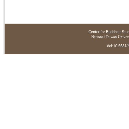
Center for Buddhist Stu
National Taiwan Universi
doi:10.6681