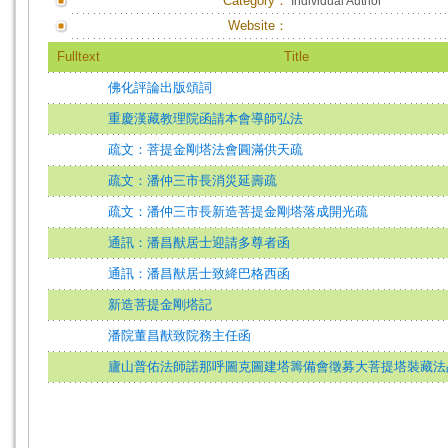
Category：
Individual Author
Website：
Fulltext
Title
佛化評論出版頌詞
重慶漢藏教理院函請本會導師弘法
疏文：菩提金剛塔法會圓滿供天疏
疏文：潘仲三市長消災延壽疏
疏文：潘仲三市長新造菩提金剛塔落成開光疏
通訊：潘昌猷居士迎請多尊者函
通訊：潘昌猷居士致絳巴格西函
新造菩提金剛塔記
潘院董昌猷致院務主任函
廬山普佑法師諾那呼圖克圖建塔籌備會徵募大菩提塔裝藏法