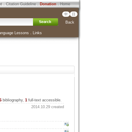
ht
．
Citation Guideline
．
Donation
．
Home
中
日
Back
anguage Lessons
．
Links
6
bibliography,
1
full-text accessible.
2014.10.29 created