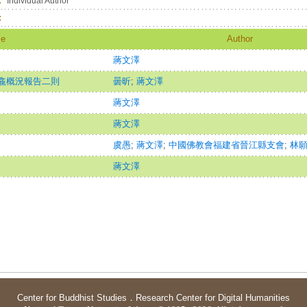
：
Individual Author
：
le
Author
蔣文澤
龕概況報告二則
曇昕
;
蔣文澤
蔣文澤
蔣文澤
虞愚
;
蔣文澤
;
中國佛教會福建省晉江縣支會
;
林
蔣文澤
Center for Buddhist Studies
．
Research Center for Digital Humanities