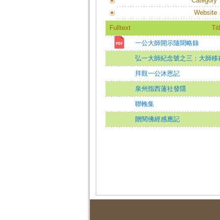
Category
Website
Fulltext
Tit
一公大師開示隨聞略錄
弘一大師紀念號之三：大師移
拜覲一公沐恩記
泉州指西蓮社發隱
聯輓集
贈閱佛經感應記