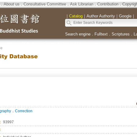
．
About us
．
Consultative Committee
．
Ask Librarian
．
Contribution
．
Copyrig
｜
Catalog
｜
Author Authority
｜
Google
｜
Search engine
．
Fulltext
．
Scriptures
．
L
se
．
ography
Correction
：
93997
：