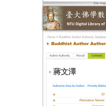
Site map
．
Home
>
Buddhist Author Authority Databa
Author Authority
Result
Content
蔣文澤
．
Authorize Area for Author
Provide Bibli
ID
Alternative Names