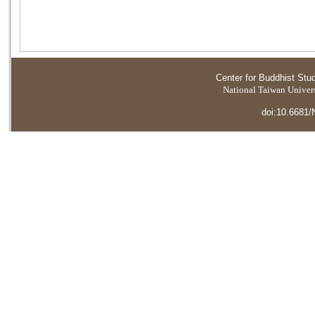
Center for Buddhist Stu
National Taiwan Universi
doi:10.6681