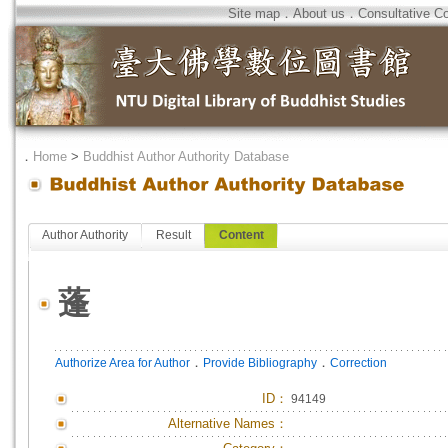
Site map
．
About us
．
Consultative C
．
Home
>
Buddhist Author Authority Database
Author Authority
Result
Content
蓬
．
．
Authorize Area for Author
Provide Bibliography
Correction
ID
：
94149
Alternative Names：