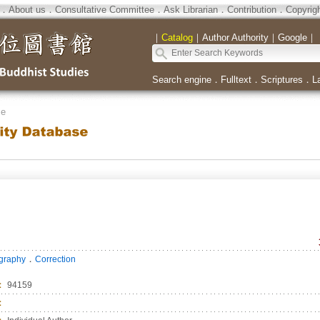
．
About us
．
Consultative Committee
．
Ask Librarian
．
Contribution
．
Copyrig
｜
Catalog
｜
Author Authority
｜
Google
｜
Search engine
．
Fulltext
．
Scriptures
．
L
se
．
ography
Correction
：
94159
：