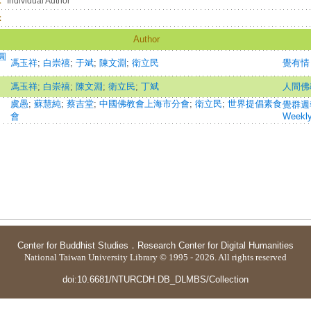
：
Individual Author
：
Author
圓
馮玉祥
;
白崇禧
;
于斌
;
陳文淵
;
衛立民
覺有情
馮玉祥
;
白崇禧
;
陳文淵
;
衛立民
;
丁斌
人間佛
虞愚
;
蘇慧純
;
蔡吉堂
;
中國佛教會上海市分會
;
衛立民
;
世界提倡素食
覺群週報
會
Weekl
Center for Buddhist Studies
．
Research Center for Digital Humanities
National Taiwan University Library © 1995 - 2026. All rights reserved
doi:10.6681/NTURCDH.DB_DLMBS/Collection