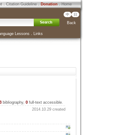
ht
．
Citation Guideline
．
Donation
．
Home
中
日
Back
anguage Lessons
．
Links
3
bibliography,
0
full-text accessible.
2014.10.29 created