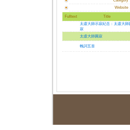
Category
Website
Fulltext
Title
太虛大師示寂紀念：太虛大師
寂
太虛大師圓寂
輓詞五首