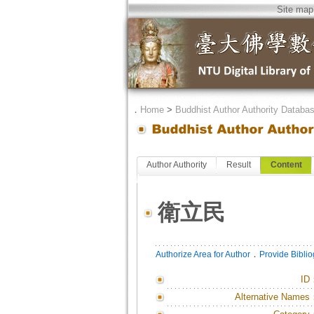
Site map
．
Home
>
Buddhist Author Authority Databa
Author Authority
Result
Content
衛立民
．
Authorize Area for Author
Provide Bibli
ID
Alternative Names