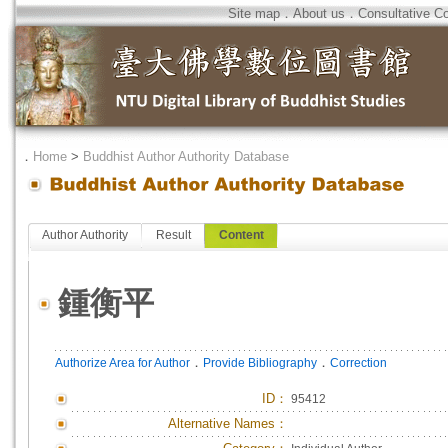
Site map
．
About us
．
Consultative C
．
Home
>
Buddhist Author Authority Database
Author Authority
Result
Content
鍾衡平
．
．
Authorize Area for Author
Provide Bibliography
Correction
ID
：
95412
Alternative Names：