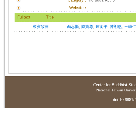
Category：
Individual Author
Website：
Fulltext
Title
來賓致詞
顏忍慚
;
陳寶尊
;
鍾衡平
;
陳朗然
;
王學仁
Center for Buddhist Stu
National Taiwan Universi
doi:10.6681