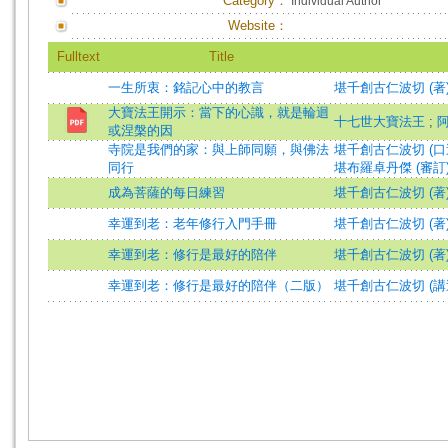
Category：
Individual Author
Website：
Fulltext
Title
一生所衷：銘記心中的教言
堪千創古仁波切 (著
大寶法王開示：當下的心識，就是輪迴
十七世大寶法王
;
或涅槃的因
寺院是我們的家：與上師同願，與佛法
堪千創古仁波切 (口
同行
堪布羅卓丹傑 (審訂
成為菩薩的每日練習
堪千創古仁波切 (著
幸運到老：老年修行入門手冊
堪千創古仁波切 (著
幸運到老：修行是最好的陪伴
堪千創古仁波切 (著
幸運到老：修行是最好的陪伴（二版）
堪千創古仁波切 (講