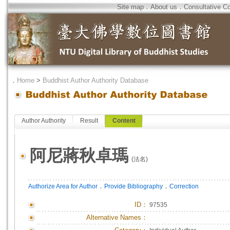
Site map
．
About us
．
Consultative C
．
Home
>
Buddhist Author Authority Database
Author Authority
Result
Content
阿尼蔣秋卓瑪
(法名)
．
．
Authorize Area for Author
Provide Bibliography
Correction
ID
：
97535
Alternative Names：