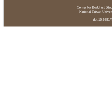
Center for Buddhist Stu
National Taiwan Universi
doi:10.6681