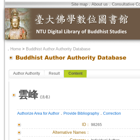
Site map
．
About us
．
Consultative C
．
Home
>
Buddhist Author Authority Database
Author Authority
Result
Content
雲峰
(法名)
．
．
Authorize Area for Author
Provide Bibliography
Correction
ID
：
98265
Alternative Names：