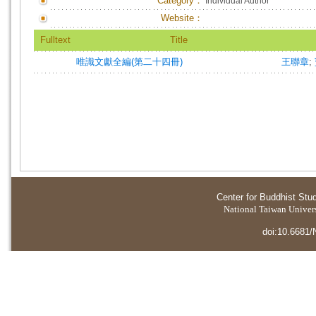
Category：
Individual Author
Website：
Fulltext
Title
唯識文獻全編(第二十四冊)
王聯章
;
Center for Buddhist Stu
National Taiwan Universi
doi:10.6681