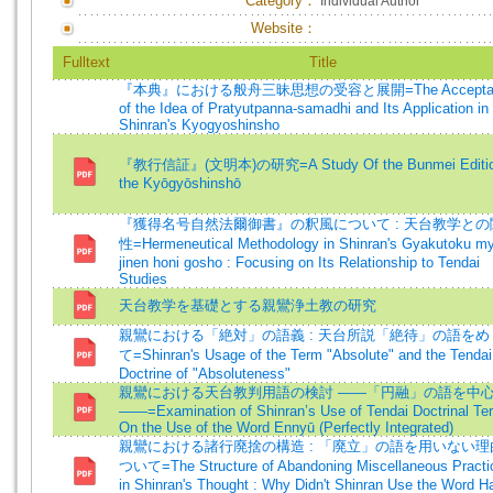
Category：
Individual Author
Website：
Fulltext
Title
『本典』における般舟三昧思想の受容と展開=The Accepta
of the Idea of Pratyutpanna-samadhi and Its Application in
Shinran's Kyogyoshinsho
『教行信証』(文明本)の研究=A Study Of the Bunmei Editio
the Kyōgyōshinshō
『獲得名号自然法爾御書』の釈風について : 天台教学との
性=Hermeneutical Methodology in Shinran's Gyakutoku m
jinen honi gosho : Focusing on Its Relationship to Tendai
Studies
天台教学を基礎とする親鸞浄土教の研究
親鸞における「絶対」の語義 : 天台所説「絶待」の語をめ
て=Shinran's Usage of the Term "Absolute" and the Tendai
Doctrine of "Absoluteness"
親鸞における天台教判用語の検討 ――「円融」の語を中
――=Examination of Shinran’s Use of Tendai Doctrinal Te
On the Use of the Word Ennyū (Perfectly Integrated)
親鸞における諸行廃捨の構造 : 「廃立」の語を用いない理
ついて=The Structure of Abandoning Miscellaneous Practi
in Shinran's Thought : Why Didn't Shinran Use the Word H