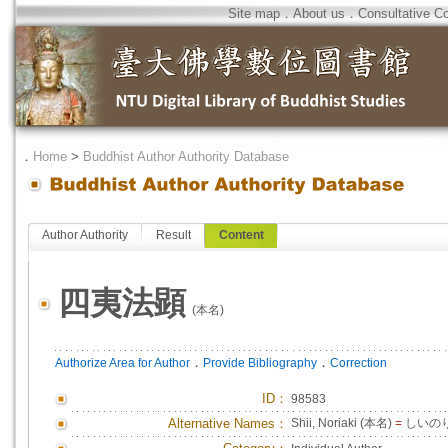
Site map
．
About us
．
Consultative C
．
Home
>
Buddhist Author Authority Database
Author Authority
Result
Content
四夷法顕
(本名)
．
．
Authorize Area for Author
Provide Bibliography
Correction
ID
：
98583
Alternative Names：
Shii, Noriaki (本名)
=
しいの