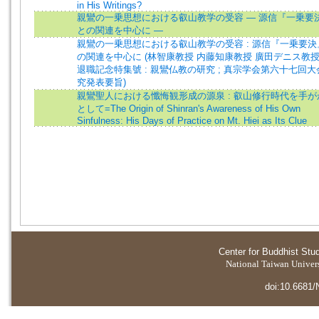
in His Writings?
親鸞の一乗思想における叡山教学の受容 ― 源信『一乗要
との関連を中心に ―
親鸞の一乗思想における叡山教学の受容 : 源信『一乗要決
の関連を中心に (林智康教授 内藤知康教授 廣田デニス教
退職記念特集號 : 親鸞仏教の研究 ; 真宗学会第六十七回大
究発表要旨)
親鸞聖人における懺悔観形成の源泉 : 叡山修行時代を手が
として=The Origin of Shinran's Awareness of His Own
Sinfulness: His Days of Practice on Mt. Hiei as Its Clue
Center for Buddhist Stu
National Taiwan Universi
doi:10.6681