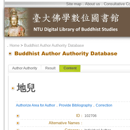
Site map
．
About us
．
Consultative C
．
Home
>
Buddhist Author Authority Database
Author Authority
Result
Content
地兒
．
．
Authorize Area for Author
Provide Bibliography
Correction
ID
：
102706
Alternative Names：