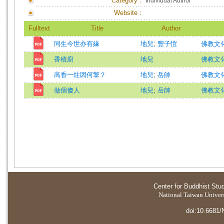
Category：
Individual Author
Website：
Fulltext
Title
Author
同生今世亦有緣
地兒
;
豐子愷
佛教文化=T
香積廚
地兒
佛教文化=T
高香一炷因何擎？
地兒
;
岳帥
佛教文化=T
做個傻人
地兒
;
岳帥
佛教文化=T
Center for Buddhist Stu
National Taiwan Universi
doi:10.6681