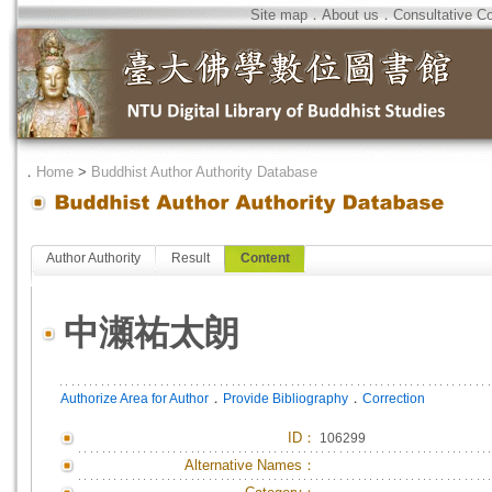
Site map
．
About us
．
Consultative C
．
Home
>
Buddhist Author Authority Database
Author Authority
Result
Content
中瀬祐太朗
．
．
Authorize Area for Author
Provide Bibliography
Correction
ID
：
106299
Alternative Names：