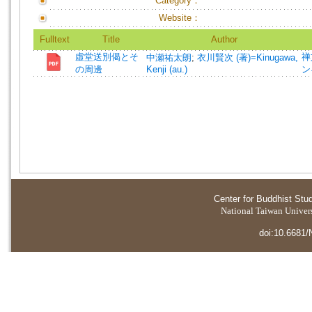
Category：
Website：
Fulltext
Title
Author
虛堂送別偈とそ
禅文
中瀬祐太朗
;
衣川賢次 (著)=Kinugawa,
の周邊
Kenji (au.)
ン
Center for Buddhist Stu
National Taiwan Universi
doi:10.6681