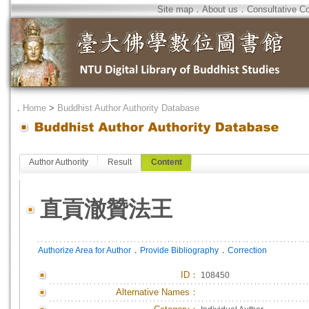
Site map
．
About us
．
Consultative C
．
Home
>
Buddhist Author Authority Database
Author Authority
Result
Content
直貢澈贊法王
．
．
Authorize Area for Author
Provide Bibliography
Correction
ID
：
108450
Alternative Names：