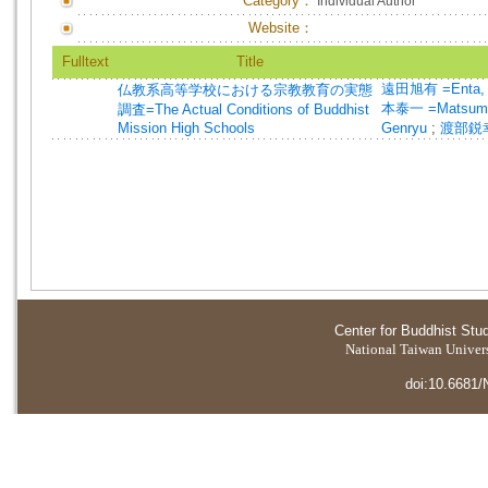
Category：
Individual Author
Website：
Fulltext
Title
遠田旭有 =Enta, 
仏教系高等学校における宗教教育の実態
本泰一 =Matsumot
調査=The Actual Conditions of Buddhist
Mission High Schools
Genryu
;
渡部鋭幸 
Center for Buddhist Stu
National Taiwan Universi
doi:10.6681