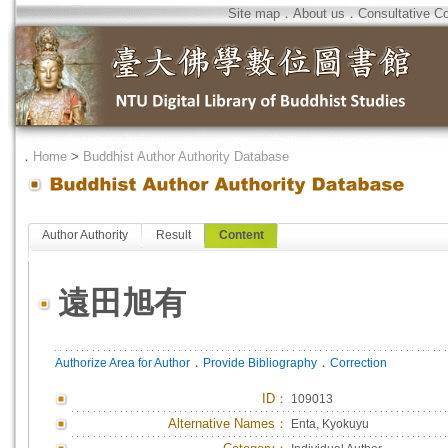
Site map
．
About us
．
Consultative C
．
Home
>
Buddhist Author Authority Database
Author Authority
Result
Content
遠田旭有
．
．
Authorize Area for Author
Provide Bibliography
Correction
ID
：
109013
Alternative Names：
Enta, Kyokuyu