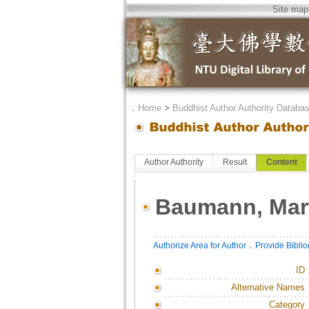
Site map
．
Home
>
Buddhist Author Authority Databa
Author Authority
Result
Content
Baumann, Mar
．
Authorize Area for Author
Provide Bibli
ID
Alternative Names
Category