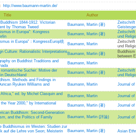
：
http://www.baumann-martin.de/
Title
Author
 Buddhism 1844-1912. Victorian
Zeitschrift
Baumann, Martin (著)
ssent by Thomas Tweed
Geistesge
ddhismus in Europa": Kongress
Zeitschrif
Baumann, Martin (著)
rlin
und Relig
ddhismus in Europa"：KongressEurop统
Zeitschrif
Baumann, Martin
und Relig
n Culture: Rationalistic Interpretations
Buddhism a
Baumann, Martin (著)
between E
raphy on Buddhist Traditions and
Baumann, Martin
anada
d romantische Sucher: Motive der
Zeitschrif
Baumann, Martin (著)
in Deutschland
und Relig
hism. Methods and Findings in
 Duncan Ryuken Williams and
Baumann, Martin
Journal of
frica," ed. by Michel Clasquin and
Baumann, Martin
Journal of
he Year 2000," by International
Baumann, Martin (著)
Journal of
rican Buddhism: Second-Generation
Baumann, Martin (評論)
sm, and the Politics of Family
Journal of
e Buddhismus im Westen: Studien zur
Baumann, Martin (著)
k auf die Lehre von Seon; Meisterin
Asian Eth