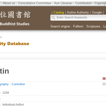
．
About us
．
Consultative Committee
．
Ask Librarian
．
Contribution
．
Copyrig
｜
Catalog
｜
Author Authority
｜
Google
｜
Search engine
．
Fulltext
．
Scriptures
．
L
se
tin
38
．
20
ography
Correction
：
1209
：
：
Individual Author