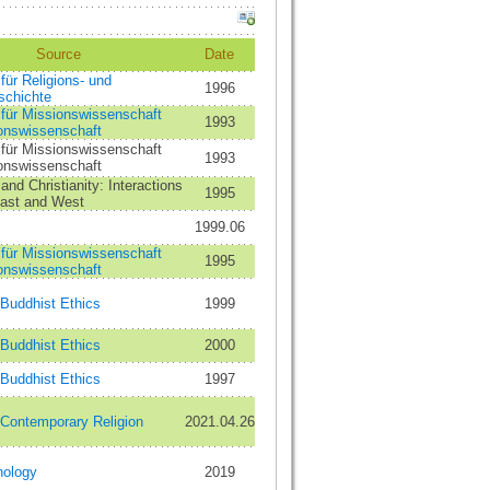
Source
Date
 für Religions- und
1996
schichte
t für Missionswissenschaft
1993
ionswissenschaft
t für Missionswissenschaft
1993
ionswissenschaft
nd Christianity: Interactions
1995
ast and West
1999.06
t für Missionswissenschaft
1995
ionswissenschaft
 Buddhist Ethics
1999
 Buddhist Ethics
2000
 Buddhist Ethics
1997
 Contemporary Religion
2021.04.26
nology
2019