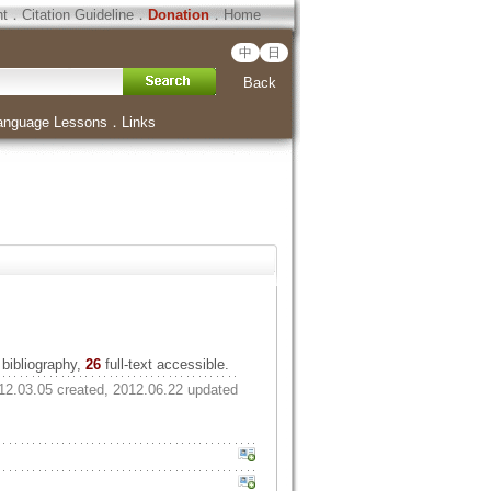
ht
．
Citation Guideline
．
Donation
．
Home
中
日
Back
anguage Lessons
．
Links
bibliography,
26
full-text accessible.
12.03.05 created, 2012.06.22 updated