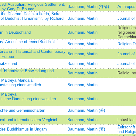
All Australian: Religious Settlement,
Baumann, Martin (評論)
Anthropos
ity by Gary D. Bouma
 the Dharma. Daisaku Ikeda, Soka
n of Buddhist Humanism", by Richard
Baumann, Martin
Journal o
Religionen
rn in Deutschland
Baumann, Martin
religioese
Deutschla
y. An outline of recentBuddhist
Baumann, Martin
Religion T
Nirvana：Historical and Contemporary
Baumann, Martin
Journal of
n Europe
witzerland
Baumann, Martin
Journal o
. Historische Entwicklung und
Baumann, Martin
Religio: re
 Maitreya Mandala:
stellung einer westlich-
Baumann, Martin
 Maitreya
liche Darstellung einerwestlich-
Baumann, Martin
ichte und Gemeinschaften
Baumann, Martin (著)
ext und internationalem Vergleich
Baumann, Martin
Lotusblaet
Zeitschrif
des Buddhismus in Ungarn
Baumann, Martin (著)
und Relig