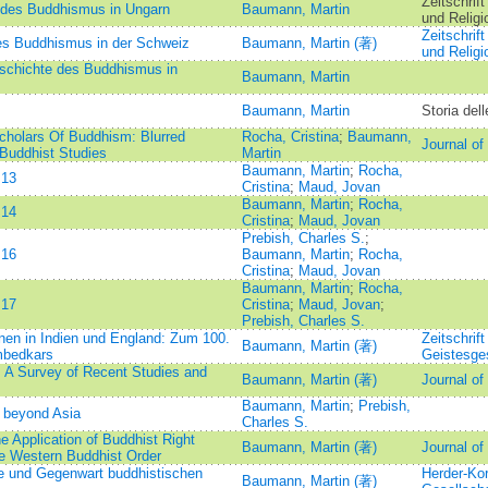
Zeitschrif
des Buddhismus in Ungarn
Baumann, Martin
und Relig
Zeitschrif
s Buddhismus in der Schweiz
Baumann, Martin (著)
und Relig
eschichte des Buddhismus in
Baumann, Martin
Baumann, Martin
Storia dell
Scholars Of Buddhism: Blurred
Rocha, Cristina
;
Baumann,
Journal o
 Buddhist Studies
Martin
Baumann, Martin
;
Rocha,
.13
Cristina
;
Maud, Jovan
Baumann, Martin
;
Rocha,
.14
Cristina
;
Maud, Jovan
Prebish, Charles S.
;
.16
Baumann, Martin
;
Rocha,
Cristina
;
Maud, Jovan
Baumann, Martin
;
Rocha,
.17
Cristina
;
Maud, Jovan
;
Prebish, Charles S.
en in Indien und England: Zum 100.
Zeitschrift
Baumann, Martin (著)
mbedkars
Geistesge
A Survey of Recent Studies and
Baumann, Martin (著)
Journal of
Baumann, Martin
;
Prebish,
 beyond Asia
Charles S.
he Application of Buddhist Right
Baumann, Martin (著)
Journal of
the Western Buddhist Order
 und Gegenwart buddhistischen
Herder-Kor
Baumann, Martin (著)