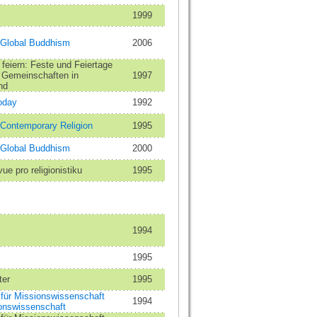
1999
f Global Buddhism
2006
 feiern: Feste und Feiertage
r Gemeinschaften in
1997
nd
oday
1992
 Contemporary Religion
1995
f Global Buddhism
2000
vue pro religionistiku
1995
1994
1995
ter
1995
t für Missionswissenschaft
1994
ionswissenschaft