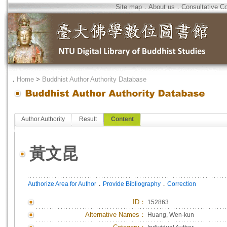
Site map
．
About us
．
Consultative C
．
Home
>
Buddhist Author Authority Database
Author Authority
Result
Content
黃文昆
．
．
Authorize Area for Author
Provide Bibliography
Correction
ID
：
152863
Alternative Names：
Huang, Wen-kun