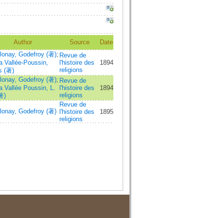
Author
Source
Date
lonay, Godefroy (著)
;
Revue de
a Vallée-Poussin,
l'histoire des
1894
religions
s (著)
lonay, Godefroy (著)
;
Revue de
a Vallée Poussin, L.
l'histoire des
1894
religions
著)
Revue de
lonay, Godefroy (著)
l'histoire des
1895
religions