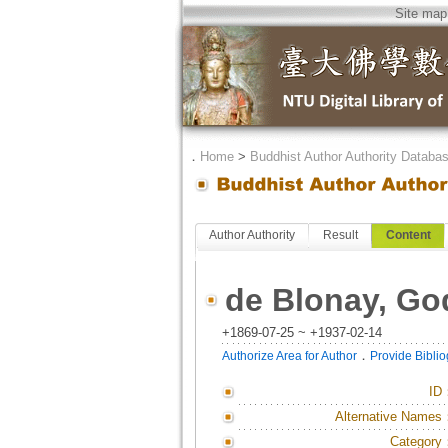
Site map
．
Home
>
Buddhist Author Authority Databa
Author Authority
Result
Content
de Blonay, Go
+1869-07-25 ~ +1937-02-14
．
Authorize Area for Author
Provide Bibli
ID
Alternative Names
Category