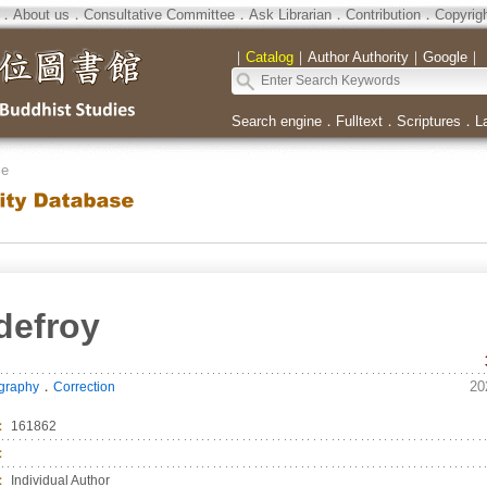
．
About us
．
Consultative Committee
．
Ask Librarian
．
Contribution
．
Copyrig
｜
Catalog
｜
Author Authority
｜
Google
｜
Search engine
．
Fulltext
．
Scriptures
．
L
se
defroy
．
20
ography
Correction
：
161862
：
：
Individual Author