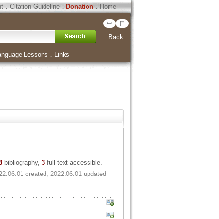
ht
．
Citation Guideline
．
Donation
．
Home
中
日
Back
anguage Lessons
．
Links
3
bibliography,
3
full-text accessible.
22.06.01 created, 2022.06.01 updated