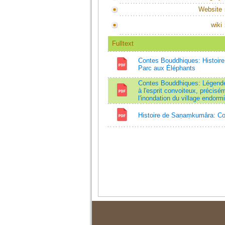
Website
wiki
Fulltext
Contes Bouddhiques: Histoire
Parc aux Éléphants
Contes Bouddhiques: Légend
à l'esprit convoiteux, précisé
l'inondation du village endormi
Histoire de Saṇaṃkumâra: Co