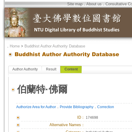
Site map
．
About us
．
Consultative C
．
Home
>
Buddhist Author Authority Database
Author Authority
Result
Content
伯蘭特·佛爾
．
．
Authorize Area for Author
Provide Bibliography
Correction
ID
：
174698
Alternative Names：