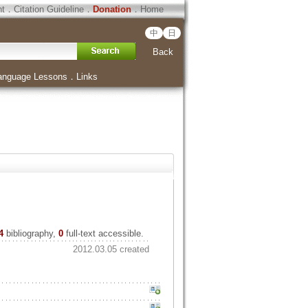
ht
．
Citation Guideline
．
Donation
．
Home
中
日
Back
anguage Lessons
．
Links
4
bibliography,
0
full-text accessible.
2012.03.05 created