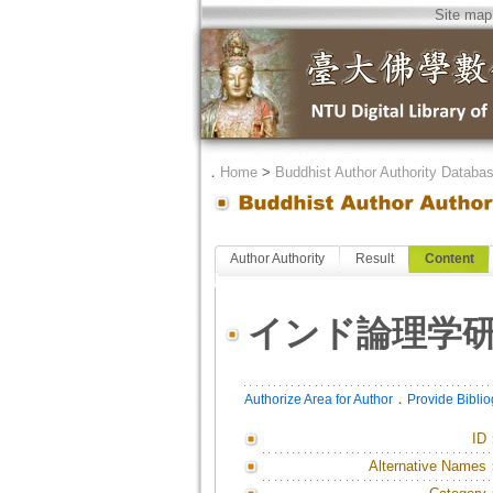
Site map
．
Home
>
Buddhist Author Authority Databa
Author Authority
Result
Content
インド論理学
．
Authorize Area for Author
Provide Bibli
ID
Alternative Names