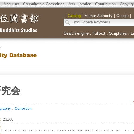
．
About us
．
Consultative Committee
．
Ask Librarian
．
Contribution
．
Copyrig
｜
Catalog
｜
Author Authority
｜
Google
｜
Search engine
．
Fulltext
．
Scriptures
．
L
se
研究会
．
ography
Correction
：
23100
：