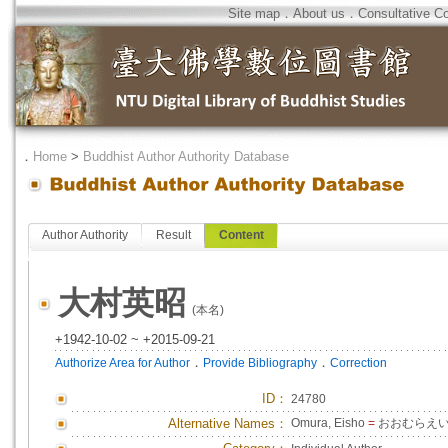
Site map
．
About us
．
Consultative C
．
Home
>
Buddhist Author Authority Database
Author Authority
Result
Content
大村英昭
(本名)
+1942-10-02 ~ +2015-09-21
．
．
Authorize Area for Author
Provide Bibliography
Correction
ID
：
24780
Alternative Names：
Omura, Eisho
=
おおむらえ