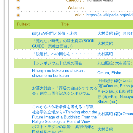
Category：
Individual Author
Website：
wiki：
https://ja.wikipedia.org/
Fulltext
Title
(続)わが宗門と習俗・迷信
大村英昭 (著)=おおむ
「死ねない時代」の浄土真宗(BOOK
大村英昭
GUIDE 宗教は面白い)
「脱近代」への回心を・・・・・・
大村英昭
【シンポジウム】仏教の現在
丸山照雄
;
大村英昭
;
Nihonjin no kokoro no shukan：
Omura, Eisho
shizume no bunkaron
上田紀行 (著)=Ueda, No
(著)=Omura, Eisho (
お墓大討論 - 「葬送の自由をすすめる
Mieko (au.)
;
山折哲雄 (
会」創立五周年記念シンポジウム
行 (著)=Kaji, Nobuyuk
Shozo (au.)
これからの仏教者像を考える：宗教
社会学的立場から=Thinking about the
大村英昭 (著)=Omura, 
Future Image of a Buddhist: From the
Religio Sociological Point of View
ポスト・モダンの親鸞 -- 真宗信仰と
大村英昭
民俗信仰のあいだ