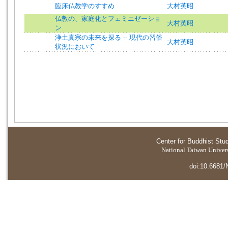
臨床仏教学のすすめ
大村英昭
仏教の、家庭化とフェミニゼーショ
大村英昭
ン
浄土真宗の未来を探る -- 現代の習俗
大村英昭
状況において
Center for Buddhist Stu
National Taiwan Universi
doi:10.6681