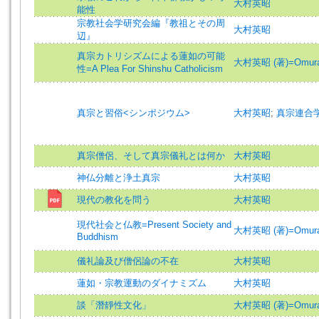
大村英昭
能性
宗教社会学研究会編『教祖とその周
大村英昭
辺』
真宗カトリシズムによる蓮如の可能
大村英昭 (著)=Omura, 
性=A Plea For Shinshu Catholicism
真宗と習俗<シンポジウム>
大村英昭
;
真宗連合
真宗僧侶、そして真宗儀礼とは何か
大村英昭
神仏分離と浄土真宗
大村英昭
現代の教化を問う
大村英昭
現代社会と仏教=Present Society and
大村英昭 (著)=Omura, 
Buddhism
儀礼論及び僧侶論の不在
大村英昭
蓮如・宗教運動のダイナミズム
大村英昭
談「潛靜性文化」
大村英昭 (著)=Omura, 