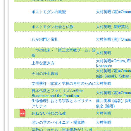
ポストモダンの親鸞
大村英昭 (著)=Omura, 
ポストモダン社会と仏教
大村英昭
;
星野英紀
わが宗門と儀礼
大村英昭 (著)=Omura, 
一つの結末 - 「第三次宗教ブーム」診
大村英昭
断
大村英昭=Omura, Ei
上手な逝き方
Kozaburo
大村英昭 (著)=Omura, 
今日の浄土真宗
(編)=Sasaki, Kokan (
文明季評 - 家族と学校の再生のために
大村英昭
日本仏教とファミリズム=Shin
大村英昭 (著)=Omura, 
Buddhism and the Familism
生命倫理における宗教とスピリチュ
藤井美和 (編著)
;
浜野
アリティ
俊之 (編著)
死ねない時代の仏教
大村英昭
老いの学のパイオニア・橘覚勝
大村英昭
宗教のこれから：日本佛教がもつ可