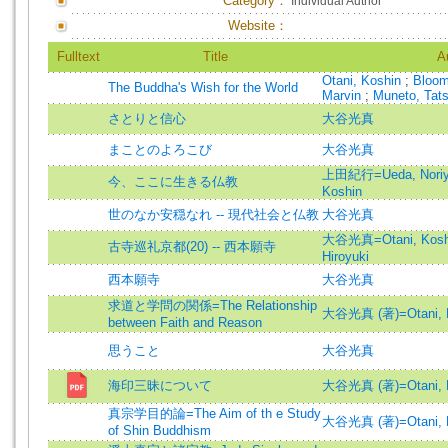
Category：
Individual Author
Website：
Fulltext
Title
A
Otani, Koshin
;
Bloom
The Buddha's Wish for the World
Marvin
;
Muneto, Tat
さとりと信心
大谷光真
まことのよろこび
大谷光真
上田紀行=Ueda, Noriy
今、ここに生きる仏教
Koshin
世のなか安穏なれ -- 現代社会と仏教
大谷光真
大谷光真=Otani, Kosh
古寺巡礼京都(20) -- 西本願寺
Hiroyuki
西本願寺
大谷光真
求道と学問の関係=The Relationship
大谷光真 (著)=Otani, Ko
between Faith and Reason
思うこと
大谷光真
海印三昧について
大谷光真 (著)=Otani, Ko
真宗学目的論=The Aim of th e Study
大谷光真 (著)=Otani, Ko
of Shin Buddhism