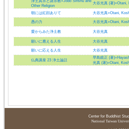
淨土真宗と諸宗教=Jodo Sinshu and
大谷光真 (著)=Otani, Ko
Other Religion
朝には紅顔ありて
大谷光真=Otani, Kosh
愚の力
大谷光真=Otani, Kosh
愛からみた浄土教
大谷光真
願いに應える人生
大谷光真
願いに応える人生
大谷光真
早島鏡正 (著)=Hayashim
仏典講座 23 浄土論註
光真 (著)=Otani, Koshi
Center for Buddhist Stu
National Taiwan Universi