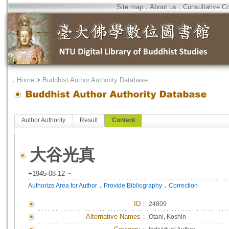
Site map
．
About us
．
Consultative C
．
Home
>
Buddhist Author Authority Database
Author Authority
Result
Content
大谷光真
+1945-08-12 ~
．
．
Authorize Area for Author
Provide Bibliography
Correction
ID
：
24809
Alternative Names：
Otani, Koshin