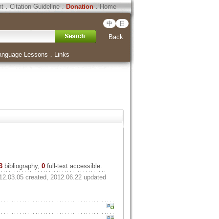
ht
．
Citation Guideline
．
Donation
．
Home
中
日
Back
anguage Lessons
．
Links
3
bibliography,
0
full-text accessible.
12.03.05 created, 2012.06.22 updated