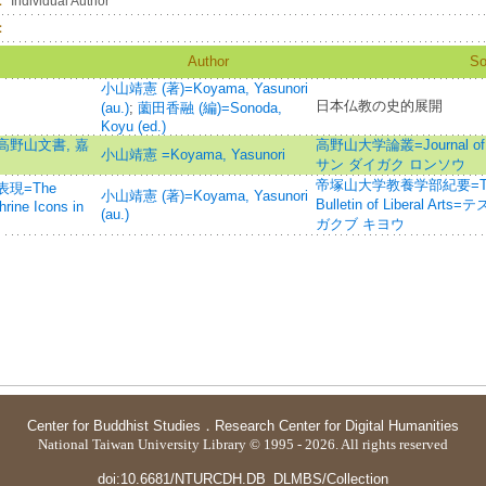
：
Individual Author
：
Author
So
小山靖憲 (著)=Koyama, Yasunori
日本仏教の史的展開
(au.)
;
薗田香融 (編)=Sonoda,
Koyu (ed.)
野山文書, 嘉
高野山大学論叢=Journal of K
小山靖憲 =Koyama, Yasunori
サン ダイガク ロンソウ
帝塚山大学教養学部紀要=Tezuka
現=The
小山靖憲 (著)=Koyama, Yasunori
Bulletin of Liberal
rine Icons in
(au.)
ガクブ キヨウ
Center for Buddhist Studies
．
Research Center for Digital Humanities
National Taiwan University Library © 1995 - 2026. All rights reserved
doi:10.6681/NTURCDH.DB_DLMBS/Collection