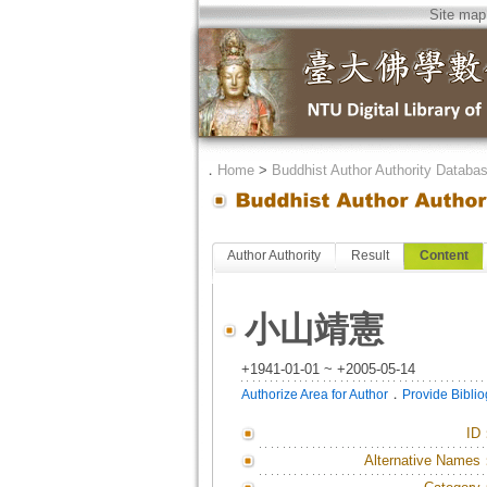
Site map
．
Home
>
Buddhist Author Authority Databa
Author Authority
Result
Content
小山靖憲
+1941-01-01 ~ +2005-05-14
．
Authorize Area for Author
Provide Bibli
ID
Alternative Names