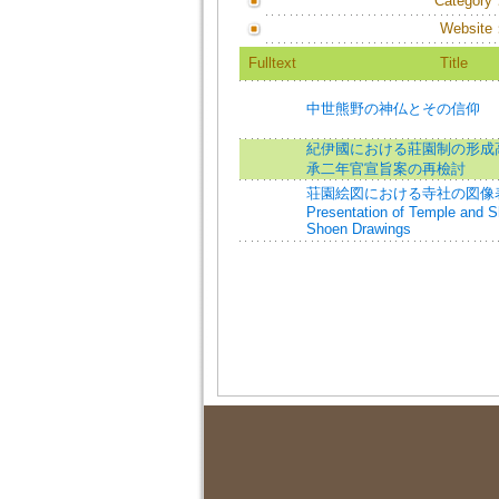
Category
Website
Fulltext
Title
中世熊野の神仏とその信仰
紀伊國における莊園制の形成高
承二年官宣旨案の再檢討
荘園絵図における寺社の図像表
Presentation of Temple and Sh
Shoen Drawings