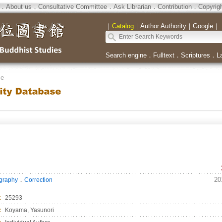
．
About us
．
Consultative Committee
．
Ask Librarian
．
Contribution
．
Copyrig
｜
Catalog
｜
Author Authority
｜
Google
｜
Search engine
．
Fulltext
．
Scriptures
．
L
se
．
20
ography
Correction
：
25293
：
Koyama, Yasunori