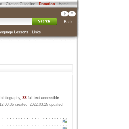
ht
．
Citation Guideline
．
Donation
．
Home
中
日
Back
anguage Lessons
．
Links
bibliography,
33
full-text accessible.
12.03.05 created, 2022.03.15 updated