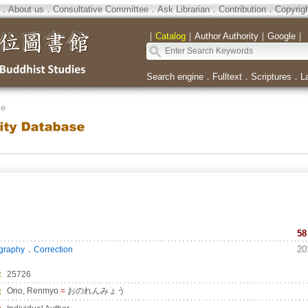
．
About us
．
Consultative Committee
．
Ask Librarian
．
Contribution
．
Copyrig
｜
Catalog
｜
Author Authority
｜
Google
｜
Search engine
．
Fulltext
．
Scriptures
．
L
se
58
．
20
ography
Correction
：
25726
：
Ono, Renmyo
=
おのれんみょう