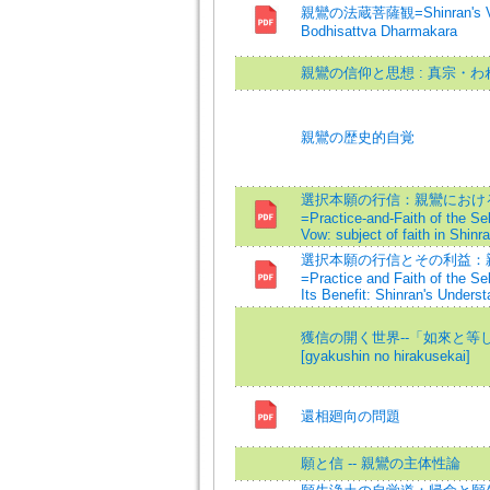
親鸞の法蔵菩薩観=Shinran's Vie
Bodhisattva Dharmakara
親鸞の信仰と思想 : 真宗・
親鸞の歴史的自覚
選択本願の行信：親鸞におけ
=Practice-and-Faith of the Se
Vow: subject of faith in Shinr
選択本願の行信とその利益：
=Practice and Faith of the Se
Its Benefit: Shinran's Underst
獲信の開く世界--「如來と等
[gyakushin no hirakusekai]
還相廻向の問題
願と信 -- 親鸞の主体性論