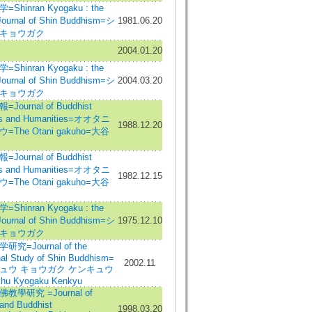
Shinran Kyogaku : the
Journal of Shin Buddhism=シ
1981.06.20
キョウガク
2004.01.20
Shinran Kyogaku : the
Journal of Shin Buddhism=シ
2004.03.20
キョウガク
Journal of Buddhist
es and Humanities=オオタニ
1988.12.20
=The Otani gakuho=大谷
Journal of Buddhist
es and Humanities=オオタニ
1982.12.15
=The Otani gakuho=大谷
Shinran Kyogaku : the
Journal of Shin Buddhism=シ
1975.12.10
キョウガク
究=Journal of the
nal Study of Shin Buddhism=
2002.11
ュウ キョウガク ケンキュウ
shu Kyogaku Kenkyu
教學研究 =Journal of
 and Buddhist
1998.03.20