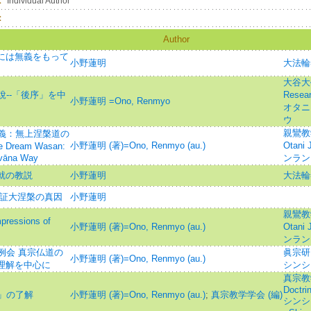
：
Individual Author
：
Author
仏には無義をもって
小野蓮明
大法輪
大谷大學
--「後序」を中
Resear
小野蓮明 =Ono, Renmyo
オタニ
ウ
親鸞教学=
義：無上涅槃道の
小野蓮明 (著)=Ono, Renmyo (au.)
Otani 
he Dream Wasan:
rvāna Way
ンラン
成就の教説
小野蓮明
大法輪
 証大涅槃の真因
小野蓮明
親鸞教学=
ssions of
小野蓮明 (著)=Ono, Renmyo (au.)
Otani 
ンラン
例会 真宗仏道の
眞宗研
小野蓮明 (著)=Ono, Renmyo (au.)
信理解を中心に
シンシ
真宗教学研
Doctri
」の了解
小野蓮明 (著)=Ono, Renmyo (au.)
;
真宗教学学会 (編)
シンシ