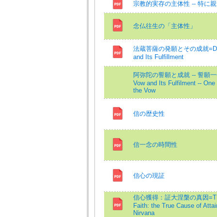
宗教的実存の主体性 -- 特に
念仏往生の「主体性」
法蔵菩薩の発願とその成就=Dharm
and Its Fulfillment
阿弥陀の誓願と成就 -- 誓願一仏
Vow and Its Fulfilment -- One
the Vow
信の歴史性
信一念の時間性
信心の現証
信心獲得：証大涅槃の真因=The At
Faith: the True Cause of Attai
Nirvana