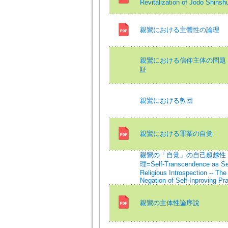
Revitalization of Jodo Shinsh
親鸞における主體性の論理
親鸞における信仰主体の問題 -
証
親鸞における教団
親鸞における罪業の自覚
親鸞の「自覚」の自己超越性 -
理=Self-Transcendence as See
Religious Introspection -- The
Negation of Self-Inproving Pr
親鸞の主体性論序說