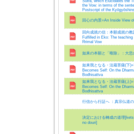
Sūtra, which Elucidates the T
the Vow: in terms of the sent
Postscript of the Kyōgyōshin
回心の内景=An Inside View of 
回向成就の信：本願成就の教説=T
Fulfilled in Eko: The teaching
Rrimal Vow
如来の本願と「唯除」：大悲
如来我となる・法蔵菩薩(下)=The 
Becomes Self: On the Dharm
Bodhisattva
如来我となる・法蔵菩薩(上)=The 
Becomes Self: On the Dharm
Bodhisattva
行信から行証へ ：真宗仏道
決定における轉成の道理[ketsujo n
no douri]