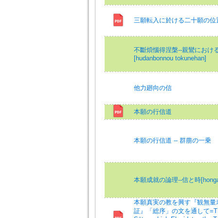
三願転入に於ける二十願の位
不斷煩惱得涅槃--親鸞におけ
[hudanbonnou tokunehan]
他力廻向の信
本願の行信道
本願の行信道 -- 群萠の一乗
本願成就の論理--信と時[honganjoj
本願真実の教を興す『観無量
証』「総序」の文を通して=The M