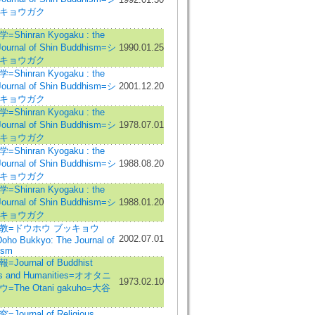
キョウガク
Shinran Kyogaku : the
Journal of Shin Buddhism=シ
1990.01.25
キョウガク
Shinran Kyogaku : the
Journal of Shin Buddhism=シ
2001.12.20
キョウガク
Shinran Kyogaku : the
Journal of Shin Buddhism=シ
1978.07.01
キョウガク
Shinran Kyogaku : the
Journal of Shin Buddhism=シ
1988.08.20
キョウガク
Shinran Kyogaku : the
Journal of Shin Buddhism=シ
1988.01.20
キョウガク
教=ドウホウ ブッキョウ
2002.07.01
oho Bukkyo: The Journal of
ism
Journal of Buddhist
es and Humanities=オオタニ
1973.02.10
=The Otani gakuho=大谷
Journal of Religious