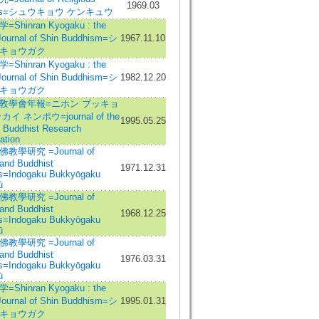
1969.03
ies=シュウキョウ ケンキュウ
Shinran Kyogaku : the
Journal of Shin Buddhism=シ
1967.11.10
キョウガク
Shinran Kyogaku : the
Journal of Shin Buddhism=シ
1982.12.20
キョウガク
敎學會年報=ニホン ブッキョ
イ ネンポウ=journal of the
1995.05.25
 Buddhist Research
ation
教學研究 =Journal of
 and Buddhist
1971.12.31
s=Indogaku Bukkyōgaku
ū
教學研究 =Journal of
 and Buddhist
1968.12.25
s=Indogaku Bukkyōgaku
ū
教學研究 =Journal of
 and Buddhist
1976.03.31
s=Indogaku Bukkyōgaku
ū
Shinran Kyogaku : the
Journal of Shin Buddhism=シ
1995.01.31
キョウガク