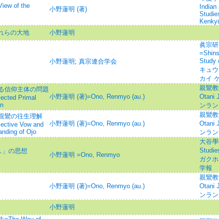
w of the
Indian
小野蓮明 (著)
Studie
Kenky
われらの大地
小野蓮明
眞宗研
=Shins
Stud
小野蓮明
;
真宗連合学会
キュウ
カイ 
親鸞教学=
る信仰主体の問題
小野蓮明 (著)=Ono, Renmyo (au.)
Otani 
lected Primal
an
ンラン
親鸞教学=
親鸞の往生理解
小野蓮明 (著)=Ono, Renmyo (au.)
Otani 
lective Vow and
anding of Ojo
ンラン
大谷學報=
Studi
し」の思想
小野蓮明 =Ono, Renmyo
ガクホウ
学報
親鸞教学=
小野蓮明 (著)=Ono, Renmyo (au.)
Otani 
ンラン
小野蓮明