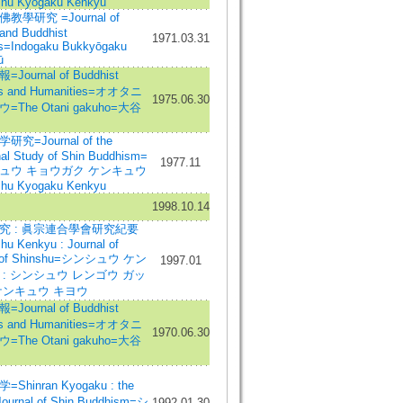
shu Kyogaku Kenkyu
教學研究 =Journal of
 and Buddhist
1971.03.31
s=Indogaku Bukkyōgaku
ū
Journal of Buddhist
es and Humanities=オオタニ
1975.06.30
=The Otani gakuho=大谷
究=Journal of the
nal Study of Shin Buddhism=
1977.11
ュウ キョウガク ケンキュウ
shu Kyogaku Kenkyu
1998.10.14
究 : 眞宗連合學會研究紀要
hu Kenkyu : Journal of
y of Shinshu=シンシュウ ケン
1997.01
 : シンシュウ レンゴウ ガッ
ケンキュウ キヨウ
Journal of Buddhist
es and Humanities=オオタニ
1970.06.30
=The Otani gakuho=大谷
Shinran Kyogaku : the
Journal of Shin Buddhism=シ
1992.01.30