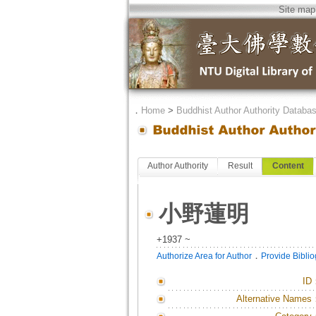
Site map
．
Home
>
Buddhist Author Authority Databa
Author Authority
Result
Content
小野蓮明
+1937 ~
．
Authorize Area for Author
Provide Bibli
ID
Alternative Names