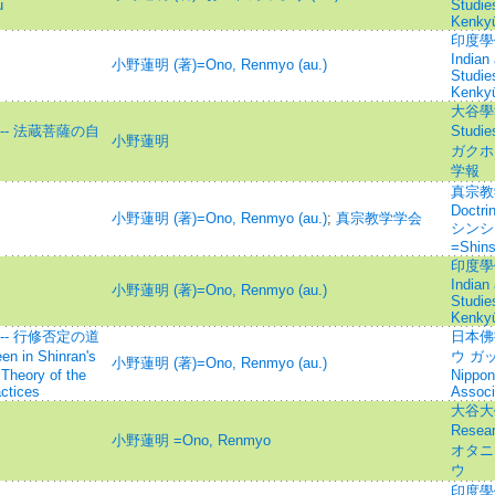
u
Studie
Kenky
印度學佛
Indian
小野蓮明 (著)=Ono, Renmyo (au.)
Studie
Kenky
大谷學報=
- 法蔵菩薩の自
Studi
小野蓮明
ガクホウ
学報
真宗教学研
Doctri
小野蓮明 (著)=Ono, Renmyo (au.)
;
真宗教学学会
シンシ
=Shin
印度學佛
Indian
小野蓮明 (著)=Ono, Renmyo (au.)
Studie
Kenky
- 行修否定の道
日本佛
n in Shinran's
ウ ガッカ
小野蓮明 (著)=Ono, Renmyo (au.)
 Theory of the
Nippon
actices
Associ
大谷大學
Resear
小野蓮明 =Ono, Renmyo
オタニ
ウ
印度學佛