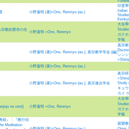
=Shin
印度學佛
Indian
置
小野蓮明 (著)=Ono, Renmyo (au.)
Studie
Kenky
大谷學報=
Studi
る宗教的實存の生
小野蓮明 =Ono, Renmyo
ガクホウ
学報
真宗教学研
Doctri
小野蓮明 (著)=Ono, Renmyo (au.)
;
真宗教学学会 (編)
シンシ
=Shin
小野蓮明 (著)=Ono, Renmyo (au.)
眞宗研
=Shins
Stud
小野蓮明 (著)=Ono, Renmyo (au.)
;
真宗連合学会
キュウ
カイ 
大谷學報=
Studi
u no ronri]
小野蓮明 =Ono, Renmyo
ガクホウ
学報
寿経』：『教行信
親鸞教学=
editation
小野蓮明 (著)=Ono, Renmyo (au.)
Otani 