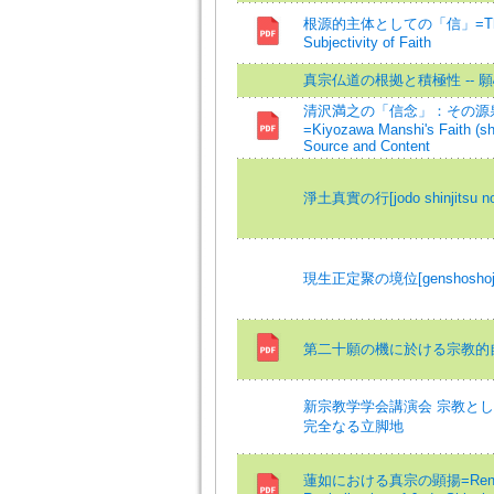
根源的主体としての「信」=The F
Subjectivity of Faith
真宗仏道の根拠と積極性 -- 
清沢満之の「信念」：その源
=Kiyozawa Manshi's Faith (shi
Source and Content
淨土真實の行[jodo shinjitsu no
現生正定聚の境位[genshoshojoju
第二十願の機に於ける宗教的
新宗教学学会講演会 宗教と
完全なる立脚地
蓮如における真宗の顕揚=Renny