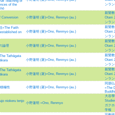
rue Teaching of
ンラン
ences of the
shō
親鸞教学=
Conversion
小野蓮明 (著)=Ono, Renmyo (au.)
Otani 
ンラン
親鸞教学=
he Faith
小野蓮明 (著)=Ono, Renmyo (au.)
Otani 
 established on
ンラン
親鸞教学=
の論理
小野蓮明 (著)=Ono, Renmyo (au.)
Otani 
ンラン
親鸞教学=
Tathāgata
小野蓮明 (著)=Ono, Renmyo (au.)
Otani 
ākara
ンラン
親鸞教学=
Tathāgata
小野蓮明 (著)=Ono, Renmyo (au.)
Otani 
ākara
ンラン
同朋仏
の積極性
小野蓮明 (著)=Ono, Renmyo (au.)
=The D
Buddh
大谷學報=
Studi
iokeru tenjo
小野蓮明 =Ono, Renmyo
ガクホウ
学報
宗教研究=