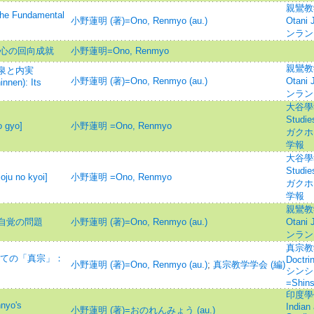
親鸞教学=
undamental
小野蓮明 (著)=Ono, Renmyo (au.)
Otani 
ンラン
願心の回向成就
小野蓮明=Ono, Renmyo
親鸞教学=
泉と内実
小野蓮明 (著)=Ono, Renmyo (au.)
Otani 
nnen): Its
ンラン
大谷學報=
Studi
 gyo]
小野蓮明 =Ono, Renmyo
ガクホウ
学報
大谷學報=
Studi
 no kyoi]
小野蓮明 =Ono, Renmyo
ガクホウ
学報
親鸞教学=
自覚の問題
小野蓮明 (著)=Ono, Renmyo (au.)
Otani 
ンラン
真宗教学研
しての「真宗」：
Doctri
小野蓮明 (著)=Ono, Renmyo (au.)
;
真宗教学学会 (編)
シンシ
=Shin
印度學佛
o's
Indian
小野蓮明 (著)=おのれんみょう (au.)