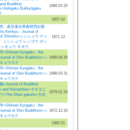
 and Buddhist
1988.03.25
s=Indogaku Bukkyōgaku
ū
2007.02
究 : 眞宗連合學會研究紀要
hu Kenkyu : Journal of
y of Shinshu=シンシュウ ケン
1971.12
 : シンシュウ レンゴウ ガッ
ケンキュウ キヨウ
Shinran Kyogaku : the
Journal of Shin Buddhism=シ
1999.09.30
キョウガク
Shinran Kyogaku : the
Journal of Shin Buddhism=シ
1998.03.31
キョウガク
Journal of Buddhist
es and Humanities=オオタニ
1979.02.20
=The Otani gakuho=大谷
Shinran Kyogaku : the
Journal of Shin Buddhism=シ
1972.12.20
キョウガク
1982.01