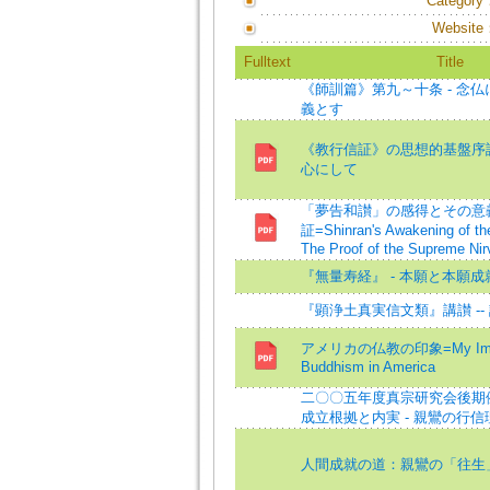
Category
Website
Fulltext
Title
《師訓篇》第九～十条 - 念
義とす
《教行信証》の思想的基盤序說
心にして
「夢告和讃」の感得とその意
証=Shinran's Awakening of t
The Proof of the Supreme Ni
『無量寿経』 - 本願と本願
『顕浄土真実信文類』講讃 --
アメリカの仏教の印象=My Impre
Buddhism in America
二〇〇五年度真宗研究会後期
成立根拠と内実 - 親鸞の行
人間成就の道：親鸞の「往生