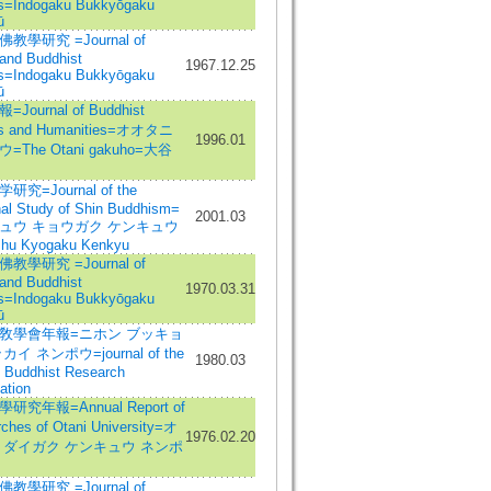
s=Indogaku Bukkyōgaku
ū
教學研究 =Journal of
 and Buddhist
1967.12.25
s=Indogaku Bukkyōgaku
ū
Journal of Buddhist
es and Humanities=オオタニ
1996.01
=The Otani gakuho=大谷
究=Journal of the
nal Study of Shin Buddhism=
2001.03
ュウ キョウガク ケンキュウ
shu Kyogaku Kenkyu
教學研究 =Journal of
 and Buddhist
1970.03.31
s=Indogaku Bukkyōgaku
ū
敎學會年報=ニホン ブッキョ
イ ネンポウ=journal of the
1980.03
 Buddhist Research
ation
研究年報=Annual Report of
ches of Otani University=オ
1976.02.20
 ダイガク ケンキュウ ネンポ
教學研究 =Journal of