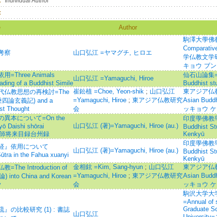
：
Individual Author
：
e
Author
駒澤大學佛教文
Comparativ
考察
山口弘江 =ヤマグチ, ヒロエ
学仏教文学
キョウ ブン
hree Animals
仙石山論集=Sen
山口弘江 =Yamaguchi, Hiroe
eading of a Buddhist Simile
Buddhist st
崔鈆植 =Choe, Yeon-shik
;
山口弘江
東アジア仏教研究
仏教思想の再検討=The
=Yamaguchi, Hiroe
;
東アジア仏教研究
Asian Bud
 (大乗四論玄義記) and a
st Thought
会
ッキョウ 
本について=On the
印度學佛教學研究 
山口弘江 (著)=Yamaguchi, Hiroe (au.)
yō Daishi shōrai
Buddhist S
 伝教大師将来目録台州録
Kenkyū
印度學佛教學研究 
経』依用について
山口弘江 (著)=Yamaguchi, Hiroe (au.)
Buddhist S
Sūtra in the Fahua xuanyi
Kenkyū
金相鉉 =Kim, Sang-hyun
;
山口弘江
東アジア仏教研究
 Introduction of
=Yamaguchi, Hiroe
;
東アジア仏教研究
Asian Bud
 into China and Korean
y
会
ッキョウ 
駒沢大学大
=Annual of 
Graduate S
の比較研究 (1) : 書誌
山口弘江
Univers