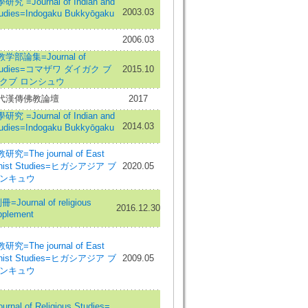
=Journal of Indian and
2003.03
tudies=Indogaku Bukkyōgaku
2006.03
部論集=Journal of
 Studies=コマザワ ダイガク ブ
2015.10
クブ ロンシュウ
代漢傳佛教論壇
2017
=Journal of Indian and
2014.03
tudies=Indogaku Bukkyōgaku
=The journal of East
dhist Studies=ヒガシアジア ブ
2020.05
ケンキュウ
ournal of religious
2016.12.30
pplement
=The journal of East
dhist Studies=ヒガシアジア ブ
2009.05
ケンキュウ
al of Religious Studies=