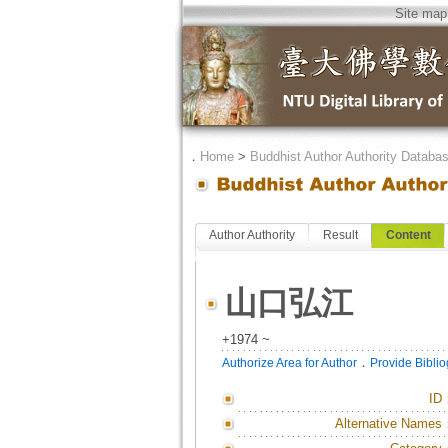
Site map
．
Home
>
Buddhist Author Authority Databa
Author Authority
Result
Content
山口弘江
+1974 ~
．
Authorize Area for Author
Provide Bibli
ID
Alternative Names