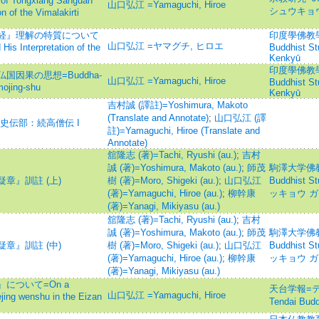
of Tongxiang Sanguan
山口弘江 =Yamaguchi, Hiroe
シュウキョ
on of the Vimalakirti
経』理解の特質について
印度學佛教學研究 
山口弘江 =ヤマグチ, ヒロエ
 His Interpretation of the
Buddhist S
Kenkyū
印度學佛教學研究 
因果の思想=Buddha-
山口弘江 =Yamaguchi, Hiroe
Buddhist S
mojing-shu
Kenkyū
吉村誠 (譯註)=Yoshimura, Makoto
(Translate and Annotate)
;
山口弘江 (譯
 史伝部：続高僧伝 I
註)=Yamaguchi, Hiroe (Translate and
Annotate)
舘隆志 (著)=Tachi, Ryushi (au.)
;
吉村
誠 (著)=Yoshimura, Makoto (au.)
;
師茂
駒澤大学佛教学
章』訓註 (上)
樹 (著)=Moro, Shigeki (au.)
;
山口弘江
Buddhist
(著)=Yamaguchi, Hiroe (au.)
;
柳幹康
ッキョウ ガ
(著)=Yanagi, Mikiyasu (au.)
舘隆志 (著)=Tachi, Ryushi (au.)
;
吉村
誠 (著)=Yoshimura, Makoto (au.)
;
師茂
駒澤大学佛教学
章』訓註 (中)
樹 (著)=Moro, Shigeki (au.)
;
山口弘江
Buddhist
(著)=Yamaguchi, Hiroe (au.)
;
柳幹康
ッキョウ ガ
(著)=Yanagi, Mikiyasu (au.)
について=On a
天台学報=テン
山口弘江 =Yamaguchi, Hiroe
jing wenshu in the Eizan
Tendai Bu