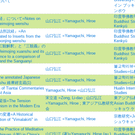
ついて
イン ブッキ
ンポウ
印度學佛教學研究 
について=Notes on
山口弘江 =Yamaguchi, Hiroe
Buddhist S
 Weimojing wenshu
Kenkyū
所説経』=An
印度學佛教學研究 
山口弘江 =Yamaguchi, Hiroe
ated to Inserts from the
Buddhist S
imonjing wenshu
Kenkyū
「三観解釈」と『三観義』の
印度學佛教學研究 
ing xuanshu and its
山口弘江 =Yamaguchi, Hiroe
Buddhist S
ence to a comparison of
Kenkyū
 and the Sanguanyi
불교학리뷰=Crit
）
山口弘江
Studies
nnotated Japanese
불교학리뷰=Crit
山口弘江 =Yamaguchi, Hiroe
xuanshu 維摩經玄疏(1)
Studies
n of Tiantai Commentaries
Hualin Inter
Yamaguchi, Hiroe =山口弘江
st Asia
Studies
宋立道 =Zong, Li-dao
;
山口弘江
東アジア仏教研究
he Tension
=Yamaguchi, Hiroe
;
東アジア仏教研究
Asian Bud
ism in the Modern Era
会
ッキョウ 
A Historical
宗教研究=Journ
山口弘江 =Yamaguchi, Hiroe
ion of "Vimalakirti" in
シュウキョ
tice of Meditative
印度學佛教學研究 
山口弘江 (著)=Yamaguchi, Hiroe (au.)
zhiguan 止観) in China’s
Buddhist S