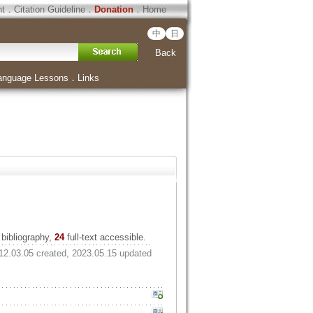
ht
．
Citation Guideline
．
Donation
．
Home
中
日
Back
anguage Lessons
．
Links
bibliography,
24
full-text accessible.
12.03.05 created, 2023.05.15 updated