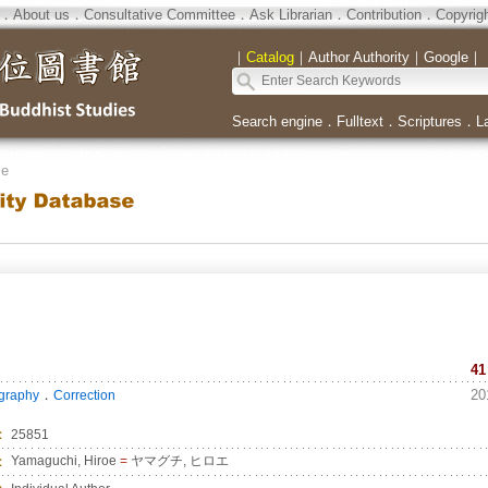
．
About us
．
Consultative Committee
．
Ask Librarian
．
Contribution
．
Copyrig
｜
Catalog
｜
Author Authority
｜
Google
｜
Search engine
．
Fulltext
．
Scriptures
．
L
se
41
．
20
ography
Correction
：
25851
：
Yamaguchi, Hiroe
=
ヤマグチ, ヒロエ