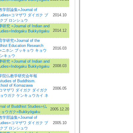
部論集=Journal of
 Studies=コマザワ ダイガク ブ
2014.10
クブ ロンシュウ
=Journal of Indian and
2014.12
tudies=Indogaku Bukkyōgaku
究=Journal of the
hist Education Research
2016.03
tion=ニホン ブッキョウ キョウ
ケンキュウ
=Journal of Indian and
2008.03
tudies=Indogaku Bukkyōgaku
学院仏教学研究会年報
studies of Buddhism.
chool of Komazawa
2006.05
ity=コマザワ ダイガク ダイガク
ョウガク ケンキュウカイ ネ
l of Buddhist Studies=仏
2005.12.20
ウガク=Bukkyōgaku
部論集=Journal of
 Studies=コマザワ ダイガク ブ
2005.10
クブ ロンシュウ