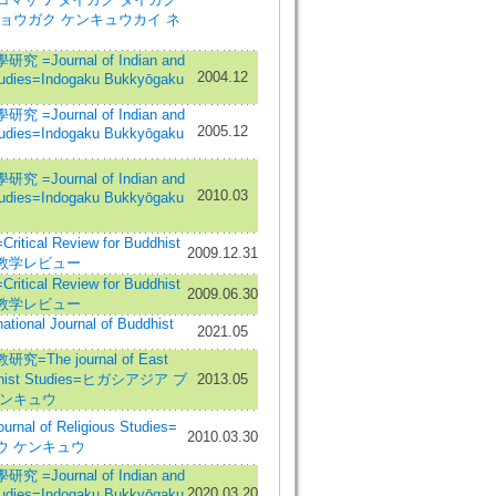
ョウガク ケンキュウカイ ネ
=Journal of Indian and
2004.12
tudies=Indogaku Bukkyōgaku
=Journal of Indian and
2005.12
tudies=Indogaku Bukkyōgaku
=Journal of Indian and
2010.03
tudies=Indogaku Bukkyōgaku
ical Review for Buddhist
2009.12.31
=仏教学レビュー
ical Review for Buddhist
2009.06.30
=仏教学レビュー
national Journal of Buddhist
2021.05
=The journal of East
dhist Studies=ヒガシアジア ブ
2013.05
ケンキュウ
al of Religious Studies=
2010.03.30
ウ ケンキュウ
=Journal of Indian and
2020.03.20
tudies=Indogaku Bukkyōgaku