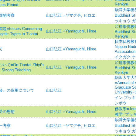
Kenkyū
ies Period
駒澤大学佛教学
礎的考察
山口弘江 =ヤマグチ, ヒロエ
Buddhist
ッキョウ ガ
印度學佛教學研究 
sues Concerning
山口弘江 =Yamaguchi, Hiroe
Buddhist S
getic Types in Tiantai
Kenkyū
日本仏教教育学研
Nippon Budd
て
山口弘江 =Yamaguchi, Hiroe
Associa
イクガク 
印度學佛教學研究 
 Tiantai Zhiyi's
山口弘江 =Yamaguchi, Hiroe
Buddhist S
's Sizong Teaching
Kenkyū
駒沢大学大
=Annual of 
Graduate S
経』の依用について
山口弘江
Univers
イン ブッキ
ンポウ
佛教學=Journa
受の思想
山口弘江 =Yamaguchi, Hiroe
教学=ブッキョ
駒澤大学佛教学
一考察
山口弘江 =ヤマグチ, ヒロエ
Buddhist
ッキョウ ガ