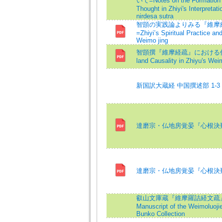
いて=Notes on the Formation 
Thought in Zhiyi's Interpretati
nirdesa sutra
智顗の実践論よりみる『維摩
=Zhiyi’s Spiritual Practice and
Weimo jing
智顗撰『維摩経疏』における仏国
land Causality in Zhiyu's Wei
新国訳大蔵経 中国撰述部 1-3
達磨宗・仏地房覚晏『心根決疑
達磨宗・仏地房覚晏『心根決疑
叡山文庫蔵『維摩羅詰経文疏』
Manuscript of the Weimoluojie
Bunko Collection