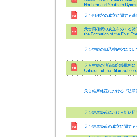
Northern and Southern Dynast
天台四種釈の成立に関する基
天台四種釈の成立をめぐる諸問題=Is
the Formation of the Four Exe
天台智顗の四悉檀解釈につい
天台智顗の地論四宗義批判について=On
Criticism of the Dilun School
天台維摩経疏における『法華
天台維摩経疏における折伏摂
天台維摩経疏の成立に関する