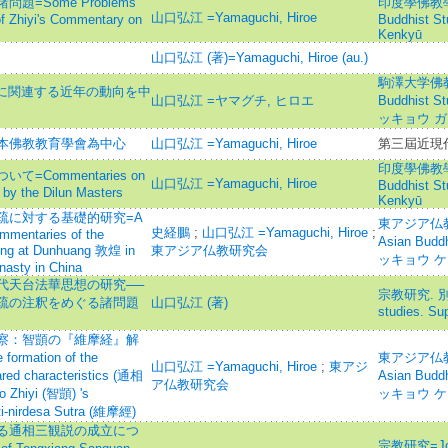
=Some Problems
印度學佛教學研究 
山口弘江 =Yamaguchi, Hiroe
of Zhiyi's Commentary on
Buddhist S
Kenkyū
山口弘江 (著)=Yamaguchi, Hiroe (au.)
駒澤大学佛教学
教に関連する近年の動向を中
山口弘江 =ヤマグチ, ヒロエ
Buddhist
ッキョウ ガ
本佛教教育學會為中心
山口弘江 =Yamaguchi, Hiroe
第三屆近現
印度學佛教學研究 
Commentaries on
山口弘江 =Yamaguchi, Hiroe
Buddhist S
by the Dilun Masters
Kenkyū
疏に対する基礎的研究=A
東アジア仏教研究
史経鵬
;
山口弘江 =Yamaguchi, Hiroe
;
mmentaries of the
Asian Bud
ng at Dunhuang 敦煌 in
東アジア仏教研究会
ッキョウ 
nasty in China
代天台法華思想の研究──
宗教研究. 別冊=J
疏の注釈をめぐる諸問題
山口弘江 (著)
studies. Su
察：智顗の『維摩経』解
rmation of the
東アジア仏教研究
山口弘江 =Yamaguchi, Hiroe
;
東アジ
ared characteristics (通相
Asian Bud
ア仏教研究会
o Zhiyi (智顗) 's
ッキョウ 
irti-nirdesa Sutra (維摩經)
る通相三観説の成立につ
宗教研究=Journ