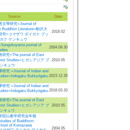
Source
Date
學研究=Journal of
e Buddhist Literature=駒沢大
2018.02
研究=コマザワ ダイガク ブッ
ガク ケンキュウ
gokuyama journal of
2004.09.30
udies
=The journal of East
dhist Studies=ヒガシアジア ブ
2010.05
ケンキュウ
=Journal of Indian and
2023.12.20
tudies=Indogaku Bukkyōgaku
=Journal of Indian and
2018.03.20
tudies=Indogaku Bukkyōgaku
=The journal of East
dhist Studies=ヒガシアジア ブ
2010.05
ケンキュウ
学院仏教学研究会年報
studies of Buddhism.
chool of Komazawa
2004.05
ity=コマザワ ダイガク ダイガク