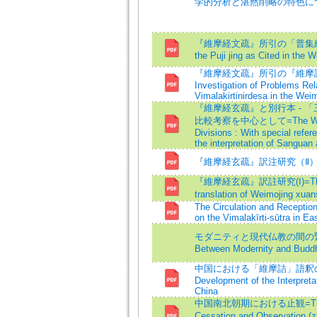
学的分析と湛然削略の特色に
『維摩経文疏』所引の「普集経」
the Puji jing as Cited in the
『維摩経文疏』所引の『維摩詰
Investigation of Problems Rel
Vimalakirtinirdesa in the We
『維摩経玄疏』と別行本 - 
比較考察を中心として=The Weimoj
Divisions : With special refer
the interpretation of Sanguan
『維摩経玄疏』訳注研究（Ⅱ
『維摩経玄疏』訳註研究(Ⅰ)=The a
translation of Weimojing 
The Circulation and Receptio
on the Vimalakīrti-sūtra in Ea
モダニティと現代仏教の間の緊張=T
Between Modernity and Buddh
中国における「維摩詰」語釈の変遷=
Development of the Interpretat
China
中国南北朝期における止観=The Prac
Cessation and Observation (