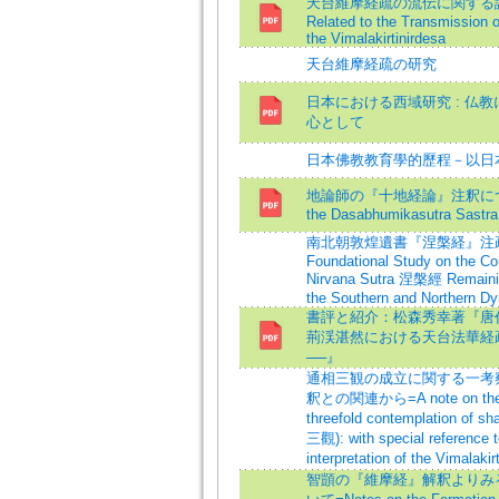
天台維摩経疏の流伝に関する諸問題
Related to the Transmission 
the Vimalakirtinirdesa
天台維摩経疏の研究
日本における西域研究 : 仏
心として
日本佛教教育學的歷程－以日
地論師の『十地経論』注釈について=
the Dasabhumikasutra Sastra 
南北朝敦煌遺書『涅槃経』注
Foundational Study on the Co
Nirvana Sutra 涅槃經 Remaini
the Southern and Northern Dy
書評と紹介：松森秀幸著『唐
荊渓湛然における天台法華経
──』
通相三観の成立に関する一考
釈との関連から=A note on the fo
threefold contemplation of sh
三觀): with special reference t
interpretation of the Vimalak
智顗の『維摩経』解釈よりみ