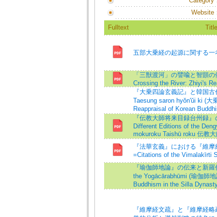
Category
Website
Fulltext
Titl
五部大乗経の起源に関する一
「三獣渡河」の譬喩と智顗の依用=T
Crossing the River: Zhiyi's R
『大乗四論玄義記』と韓国古代
Taesung saron hyŏn'ŭi ki
Reappraisal of Korean Buddhi
『伝教大師将来目録台州録』の異
Different Editions of the Deng
mokuroku Taishū roku
『法華玄義』における『維摩
=Citations of the Vimalakīrti 
『瑜伽師地論』の伝来と新羅仏教=The
the Yogācārabhūmi (瑜伽師地論)
Buddhism in the Silla Dynast
『維摩経文疏』と『維摩経略疏』