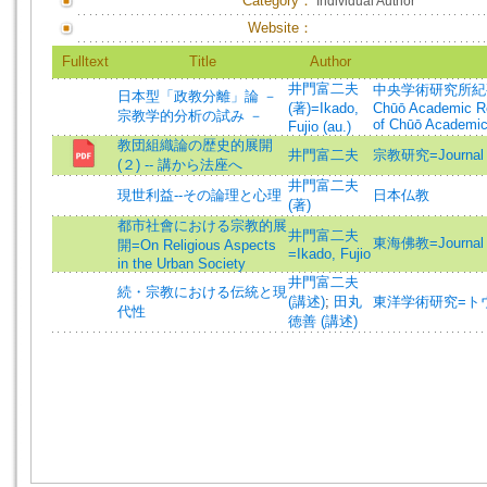
Category：
Individual Author
Website：
Fulltext
Title
Author
井門富二夫
中央学術研究所紀要=Annua
日本型「政教分離」論 －
(著)=Ikado,
Chūō Academic Res
宗教学的分析の試み －
of Chūō Academic
Fujio (au.)
教団組織論の歴史的展開
井門富二夫
宗教研究=Journal
(２) -- 講から法座へ
井門富二夫
現世利益--その論理と心理
日本仏教
(著)
都市社會における宗教的展
井門富二夫
東海佛教=Journal o
開=On Religious Aspects
=Ikado, Fujio
in the Urban Society
井門富二夫
続・宗教における伝統と現
(講述)
;
田丸
東洋学術研究=トウヨウ
代性
徳善 (講述)