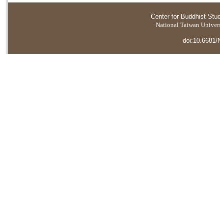
Center for Buddhist Stu
National Taiwan Universi
doi:10.6681