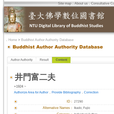
Site map
．
About us
．
Consultative C
．
Home
>
Buddhist Author Authority Database
Author Authority
Result
Content
井門富二夫
+1924 ~
．
．
Authorize Area for Author
Provide Bibliography
Correction
ID
：
27290
Alternative Names：
Ikado, Fujio