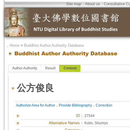
Site map
．
About us
．
Consultative C
．
Home
>
Buddhist Author Authority Database
Author Authority
Result
Content
公方俊良
．
．
Authorize Area for Author
Provide Bibliography
Correction
ID
：
27544
Alternative Names：
Kubo, Shunryo