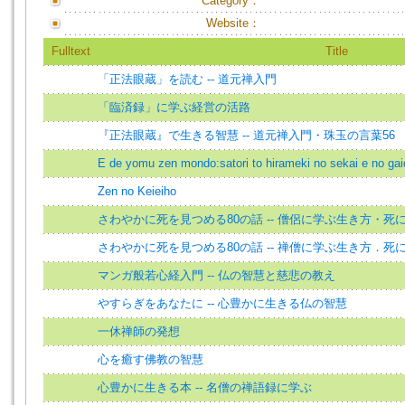
Category：
Website：
Fulltext
Title
「正法眼蔵」を読む -- 道元禅入門
「臨済録」に学ぶ経営の活路
『正法眼蔵』で生きる智慧 -- 道元禅入門・珠玉の言葉56
E de yomu zen mondo:satori to hirameki no sekai e no ga
Zen no Keieiho
さわやかに死を見つめる80の話 -- 僧侶に学ぶ生き方・死
さわやかに死を見つめる80の話 -- 禅僧に学ぶ生き方．死
マンガ般若心経入門 -- 仏の智慧と慈悲の教え
やすらぎをあなたに -- 心豊かに生きる仏の智慧
一休禅師の発想
心を癒す佛教の智慧
心豊かに生きる本 -- 名僧の禅語録に学ぶ