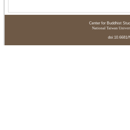
Center for Buddhist Stu
National Taiwan Universi
doi:10.6681