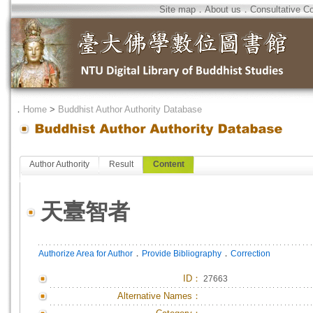
Site map
．
About us
．
Consultative C
．
Home
>
Buddhist Author Authority Database
Author Authority
Result
Content
天臺智者
．
．
Authorize Area for Author
Provide Bibliography
Correction
ID
：
27663
Alternative Names：