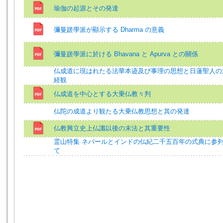
瑜伽の起源とその発達
彌曼蹉學派が顯示する Dharma の意義
彌曼蹉學派に於ける Bhavana と Apurva との關係
仏成道に現はれたる法華本迹及び事理の思想と日蓮聖人の
経観
仏成道を中心とする大乗仏教々判
仏陀の成道より観たる大乗仏教思想と其の発達
仏教興立史上仏讖以後の末法と其重要性
霊山特集 ネパールとインドの仏紀二千五百年の式典に参
て