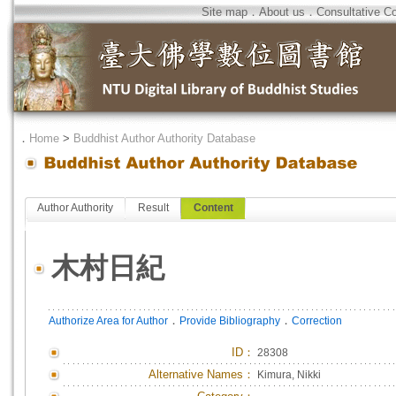
Site map
．
About us
．
Consultative C
．
Home
>
Buddhist Author Authority Database
Author Authority
Result
Content
木村日紀
．
．
Authorize Area for Author
Provide Bibliography
Correction
ID
：
28308
Alternative Names：
Kimura, Nikki