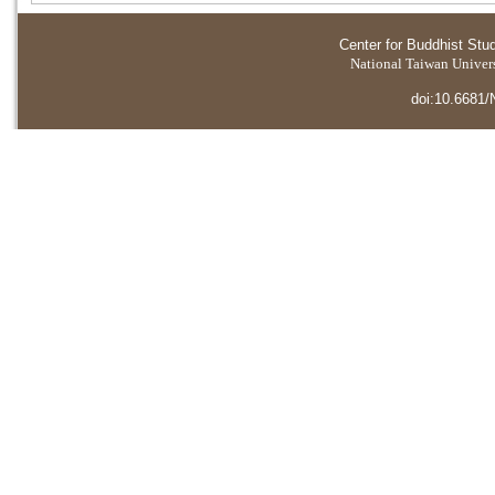
Center for Buddhist Stu
National Taiwan Universi
doi:10.6681