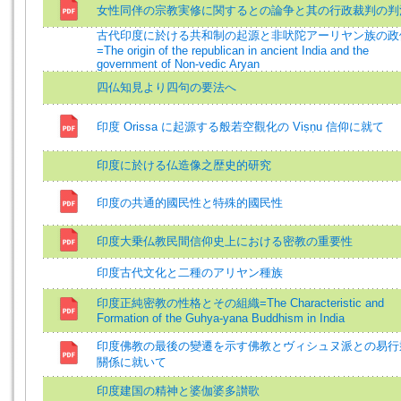
女性同伴の宗教実修に関するとの論争と其の行政裁判の判
古代印度に於ける共和制の起源と非吠陀アーリヤン族の政
=The origin of the republican in ancient India and the
government of Non-vedic Aryan
四仏知見より四句の要法へ
印度 Orissa に起源する般若空觀化の Viṣṇu 信仰に就て
印度に於ける仏造像之歴史的研究
印度の共通的國民性と特殊的國民性
印度大乗仏教民間信仰史上における密教の重要性
印度古代文化と二種のアリヤン種族
印度正純密教の性格とその組織=The Characteristic and
Formation of the Guhya-yana Buddhism in India
印度佛教の最後の變遷を示す佛教とヴィシュヌ派との易行
關係に就いて
印度建国の精神と婆伽婆多讃歌