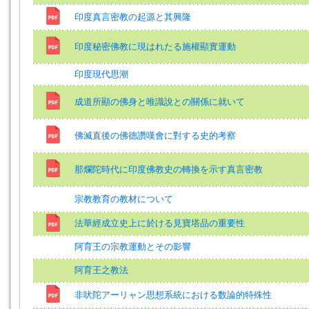
印度真言密教の起源と其興隆
印度秘密佛教に現はれたる施權顯實運動
印度現代思潮
成道所顯の佛身と唯識說との關係に就いて
佛滅直後の佛德讚嘆會に對する史的考察
那爛陀時代に印度佛教史の轉換を示す真言密教
宗教教育の教材について
法華經成立史上に於ける見寶塔品の重要性
阿育王の宗教運動とその影響
阿育王之教法
非吠陀アーリャン思想系統における数論的特殊性