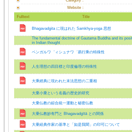
Category：
Website：
Fulltext
Title
Bhagavadgita に現はれた Samkhya-yoga 思想
The fundamental doctrine of Gautama Buddha and its posi
in Indian thought
ベンガルワ゛ィシュナワ゛易行乘の特殊性
人生理想の四目標と印度倫理の特殊性
大乘經典に現われた末法思想の二重相
大乗小乗という名義の歴史的研究
大乗仏教の綜合統一運動と秘密仏教
大乗仏教妙有門と Bhagavadgītā との関係
大乗経典作家の基準と「如是我聞」の印可について