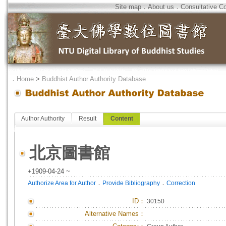
Site map
．
About us
．
Consultative C
．
Home
>
Buddhist Author Authority Database
Author Authority
Result
Content
北京圖書館
+1909-04-24 ~
．
．
Authorize Area for Author
Provide Bibliography
Correction
ID
：
30150
Alternative Names：