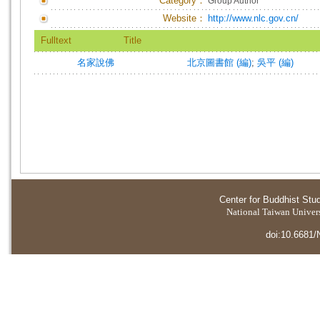
Category：
Group Author
Website：
http://www.nlc.gov.cn/
Fulltext
Title
名家說佛
北京圖書館 (編)
;
吳平 (編)
Center for Buddhist Stu
National Taiwan Universi
doi:10.6681