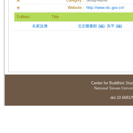
Category：
Group Author
Website：
http://www.nlc.gov.cn/
Fulltext
Title
名家說佛
北京圖書館 (編)
;
吳平 (編)
Center for Buddhist Stu
National Taiwan Universi
doi:10.6681