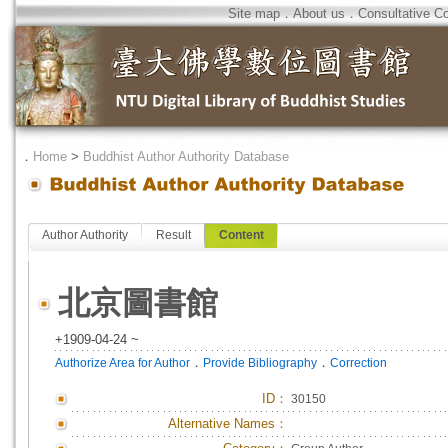
Site map
．
About us
．
Consultative C
．
Home
>
Buddhist Author Authority Database
Author Authority
Result
Content
北京圖書館
+1909-04-24 ~
．
．
Authorize Area for Author
Provide Bibliography
Correction
ID
：
30150
Alternative Names：