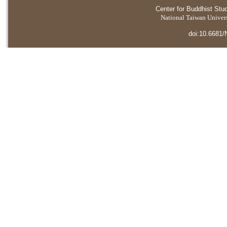
Center for Buddhist Stu
National Taiwan Universi
doi:10.6681