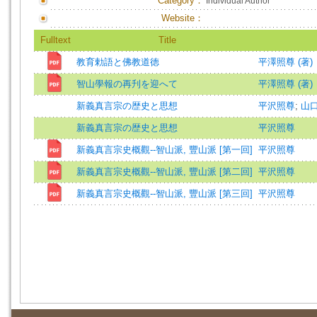
Category：
Individual Author
Website：
Fulltext
Title
教育勅語と佛教道徳
平澤照尊 (著)
智山學報の再刋を迎へて
平澤照尊 (著)
新義真言宗の歴史と思想
平沢照尊
;
山
新義真言宗の歴史と思想
平沢照尊
新義真言宗史概觀--智山派, 豐山派 [第一回]
平沢照尊
新義真言宗史概觀--智山派, 豐山派 [第二回]
平沢照尊
新義真言宗史概觀--智山派, 豐山派 [第三回]
平沢照尊