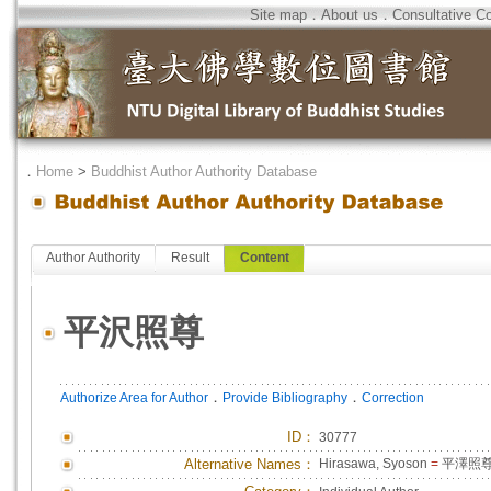
Site map
．
About us
．
Consultative C
．
Home
>
Buddhist Author Authority Database
Author Authority
Result
Content
平沢照尊
．
．
Authorize Area for Author
Provide Bibliography
Correction
ID
：
30777
Alternative Names：
Hirasawa, Syoson
=
平澤照