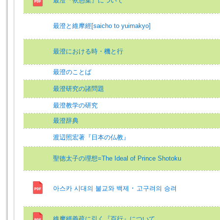
最澄『依憑集』について
最澄と維摩經[saicho to yuimakyo]
最澄における時・機と行
最澄のことば
最澄研究の諸問題
最澄教学の研究
最澄辞典
渡辺照宏著『日本の仏教』
聖徳太子の理想=The Ideal of Prince Shotoku
아스카 시대의 불교와 백제 ･ 고구려의 승려
維摩經義疏に引く『百行』について