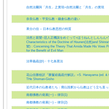
自然法爾與「共生」之實現=自然法爾と「共生」の實現
奈良仏教・平安仏教・鎌倉仏教の違い
果分の信 -- 日本仏教思想の特質
法然と親鸞--惡人正機說をめぐって=ほうねんとしんらん=T
Characteristics of the Doctrine of Hounen(法然)and Shinr
鸞)：Concerning the Theory That Amida Made His Vows Pr
for the Benefit of Evil Man
法華義疏(抄)・十七条憲法
花山信勝校訳『勝鬘経義疏付解説』=S. Hanayama (ed. & tr.
THe Shoman-Gisho
近代日本の仏教者たち：廃仏毀釈から仏教はどう立ち直っ
南都佛教の発展(一) -- 律宗(1)
南都佛教の発展(一) -- 律宗(2)