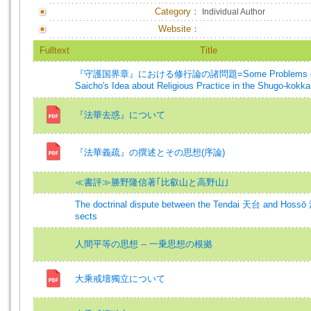
Category：
Individual Author
Website：
Fulltext
Title
『守護国界章』における修行論の諸問題=Some Problems 
Saicho's Idea about Religious Practice in the Shugo-kokka
『法華去惑』について
『法華義疏』の撰述とその思想(序論)
≪書評≫勝野隆信著｢比叡山と高野山｣
The doctrinal dispute between the Tendai 天台 and Hoss
sects
人間平等の思想 -- 一乗思想の根拠
大乘戒壇獨立について