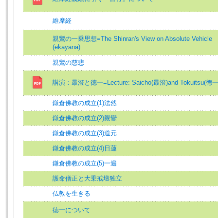
維摩経
親鸞の一乗思想=The Shinran's View on Absolute Vehicle
(ekayana)
親鸞の慈悲
講演：最澄と德一=Lecture: Saicho(最澄)and Tokuitsu(德一
鎌倉佛教の成立(1)法然
鎌倉佛教の成立(2)親鸞
鎌倉佛教の成立(3)道元
鎌倉佛教の成立(4)日蓮
鎌倉佛教の成立(5)一遍
護命僧正と大乗戒壇独立
仏教を生きる
徳一について