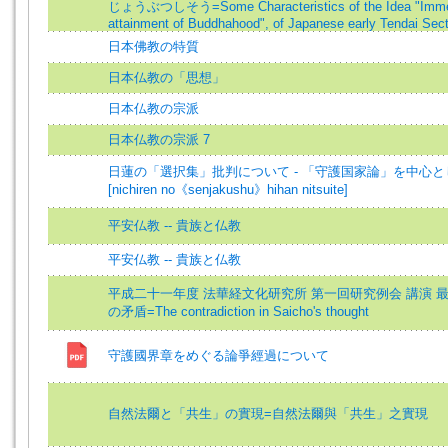
じょうぶつしそう=Some Characteristics of the Idea "Imme
attainment of Buddhahood", of Japanese early Tendai Sec
日本佛教の特質
日本仏教の「思想」
日本仏教の宗派
日本仏教の宗派 7
日蓮の「選択集」批判について - 「守護国家論」を中心と
[nichiren no《senjakushu》hihan nitsuite]
平安仏教 -- 貴族と仏教
平安仏教 -- 貴族と仏教
平成二十一年度 法華経文化研究所 第一回研究例会 講演 
の矛盾=The contradiction in Saicho's thought
守護國界章をめぐる論爭經過について
自然法爾と「共生」の實現=自然法爾與「共生」之實現