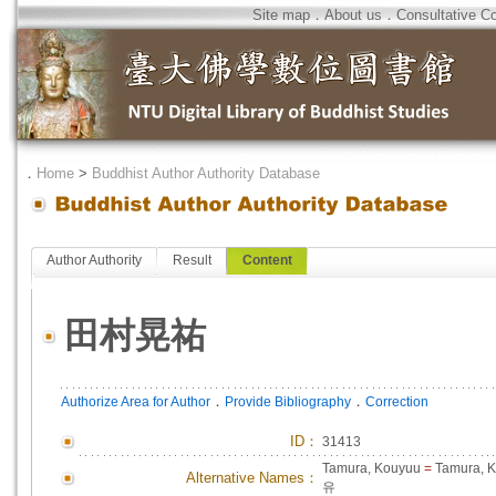
Site map
．
About us
．
Consultative C
．
Home
>
Buddhist Author Authority Database
Author Authority
Result
Content
田村晃祐
．
．
Authorize Area for Author
Provide Bibliography
Correction
ID
：
31413
Tamura, Kouyuu
=
Tamura, 
Alternative Names：
유