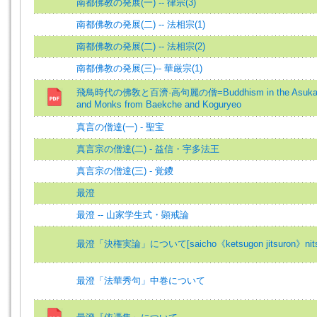
南都佛教の発展(一) -- 律宗(3)
南都佛教の発展(二) -- 法相宗(1)
南都佛教の発展(二) -- 法相宗(2)
南都佛教の発展(三)-- 華厳宗(1)
飛鳥時代の佛敎と百濟·高句麗の僧=Buddhism in the Asuka P
and Monks from Baekche and Koguryeo
真言の僧達(一) - 聖宝
真言宗の僧達(二) - 益信・宇多法王
真言宗の僧達(三) - 覚鑁
最澄
最澄 -- 山家学生式・顕戒論
最澄「決権実論」について[saicho《ketsugon jitsuron》nitsu
最澄「法華秀句」中巻について