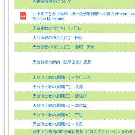
大乗戒壇独立について
井上圓了と村上專精 - 統一的佛教理解への努力=Enryo Inoue
Sensho Murakami
天台密教の僧たち(一) - 円仁
天台密教の僧たち(二) -- 円珍
天台密教の僧たち(三) -- 遍昭・安然
天台智者大師的《法華玄義》思想
天台浄土教の展開(一) -- 常行三昧
天台浄土教の展開(二) -- 良源
天台浄土教の展開(三) -- 源信(1)
天台浄土教の展開(三) -- 源信(2)
天台浄土教の展開(五) -- 空也
天台浄土教の展開(六) -- 良忍
日本天台初期の即身成仏思想=にほんてんだいしょきのそ