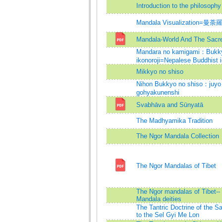
Introduction to the philosophy
Mandala Visualization=曼
Mandala-World And The Sacr
Mandara no kamigami：Bukk
ikonoroji=Nepalese Buddhist 
Mikkyo no shiso
Nihon Bukkyo no shiso：juyo 
gohyakunenshi
Svabhāva and Sūnyatā
The Madhyamika Tradition
The Ngor Mandala Collection
The Ngor Mandalas of Tibet
The Ngor mandalas of Tibet-- l
Mandala deities
The Tantric Doctrine of the 
to the Sel Gyi Me Lon