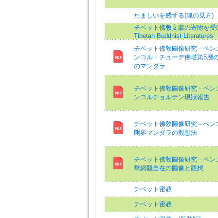
たましいを感ずる(魂の見方)
チベット佛教文獻の寄附を受ける=A 
Tibetan Buddhist Literatures
チベット佛敎圖像研究 - ペン
ンコル・チューデ佛塔第5層
のマンダラ
チベット佛敎圖像研究 - ペン
ンコルチョルテン現狀報告
チベット佛敎圖像研究 - ペン
剛界マンダラの觀想法
チベット佛敎圖像研究 - ペン
華網觀自在の圖像と觀想
チベット密教
チベット密教