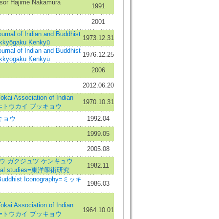
ssor Hajime Nakamura
1991
2001
 of Indian and Buddhist
1973.12.31
ukkyōgaku Kenkyū
 of Indian and Buddhist
1976.12.25
ukkyōgaku Kenkyū
2006
2012.06.20
ai Association of Indian
1970.10.31
udies=トウカイ ブッキョウ
キョウ
1992.04
1999.05
2005.08
ウ ガクジュツ ケンキュウ
1982.11
iental studies=東洋學術研究
uddhist Iconography=ミッキ
1986.03
ai Association of Indian
1964.10.01
udies=トウカイ ブッキョウ