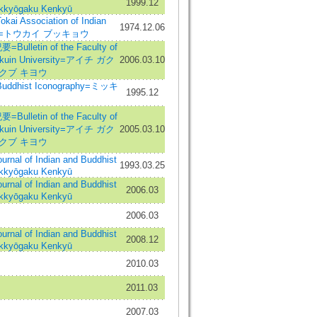
1999.12
ukkyōgaku Kenkyū
ai Association of Indian
1974.12.06
udies=トウカイ ブッキョウ
etin of the Faculty of
igakuin University=アイチ ガク
2006.03.10
クブ キヨウ
uddhist Iconography=ミッキ
1995.12
etin of the Faculty of
igakuin University=アイチ ガク
2005.03.10
クブ キヨウ
 of Indian and Buddhist
1993.03.25
ukkyōgaku Kenkyū
 of Indian and Buddhist
2006.03
ukkyōgaku Kenkyū
2006.03
 of Indian and Buddhist
2008.12
ukkyōgaku Kenkyū
2010.03
2011.03
2007.03