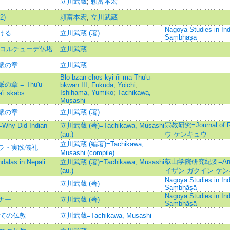
立川武蔵
;
頼富本宏
)
頼富本宏
;
立川武蔵
Nagoya Studies in In
ける
立川武蔵 (著)
Saṃbhāṣā
ンコルチューデ仏塔
立川武蔵
派の章
立川武蔵
Blo-bzaṅ-chos-kyi-ñi-ma Thu'u-
 = Thu'u-
bkwan III
;
Fukuda, Yoichi
;
Ishihama, Yumiko
;
Tachikawa,
'i skabs
Musashi
派の章
立川武蔵 (著)
宗教研究=Journal of 
Did Indian
立川武蔵 (著)=Tachikawa, Musashi
(au.)
ウ ケンキュウ
立川武蔵 (編著)=Tachikawa,
ラ・実践儀礼
Musashi (compile)
叡山学院研究紀要=Annual 
s in Nepali
立川武蔵 (著)=Tachikawa, Musashi
(au.)
イザン ガクイン ケン
Nagoya Studies in In
立川武蔵 (著)
Saṃbhāṣā
Nagoya Studies in In
ナー
立川武蔵 (著)
Saṃbhāṣā
しての仏教
立川武蔵=Tachikawa, Musashi