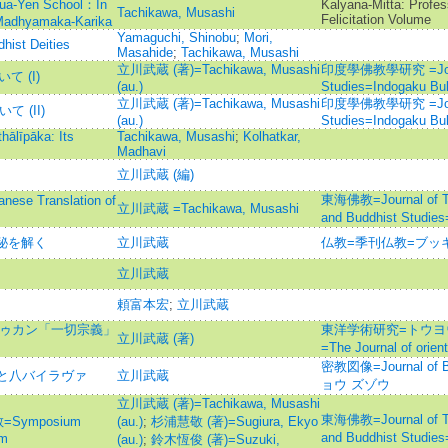
Hua-Yen School：In
Kalyana-Mitta: Profe
Tachikawa, Musashi
Felicitation Volume
 Madhyamaka-Karika
Yamaguchi, Shinobu
;
Mori,
hist Deities
Masahide
;
Tachikawa, Musashi
立川武蔵 (著)=Tachikawa, Musashi
印度學佛教學研究 =Journal
いて (I)
(au.)
Studies=Indogaku B
立川武蔵 (著)=Tachikawa, Musashi
印度學佛教學研究 =Journal
いて (II)
(au.)
Studies=Indogaku B
hālīpāka: Its
Tachikawa, Musashi
;
Kolhatkar,
Madhavi
立川武蔵 (編)
東海佛教=Journal of Tok
 Translation of
立川武蔵 =Tachikawa, Musashi
and Buddhist St
神秘を解く
立川武蔵
仏教=季刊仏教=ブッ
立川武蔵
頼富本宏
;
立川武蔵
トゥカン「一切宗義」
東洋学術研究=トウヨ
立川武蔵 (著)
=The Journal of or
密教図像=Journal of B
と八バイラヴァ
立川武蔵
ョウ ズゾウ
立川武蔵 (著)=Tachikawa, Musashi
東海佛教=Journal of Tok
ymposium
(au.)
;
杉浦慧敬 (著)=Sugiura, Ekyo
and Buddhist St
sm
(au.)
;
鈴木恆俊 (著)=Suzuki,