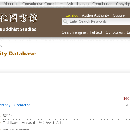
．
About us
．
Consultative Committee
．
Ask Librarian
．
Contribution
．
Copyrig
｜
Catalog
｜
Author Authority
｜
Google
｜
Search engine
．
Fulltext
．
Scriptures
．
L
se
160
．
20
ography
Correction
：
32114
：
Tachikawa, Musashi
=
たちかわむさし