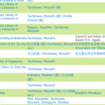
e Buddha in India
(au.)
es Library of
Tachikawa, Musashi (著)
 Literature in
es Library of
Tachikawa, Musashi (著)
;
Onoda,
 Literature in
Shunzō (著)
es Library of
Nagano, Yasuhiko
;
Tachikawa,
 Literature in
Musashi
Sanskrit and Indian S
ulamadhyamakakarika
Tachikawa, Musashi
Daniel H.H. Ingalls
trine of the Sa skya
立川武蔵 (著)=Tachikawa, Musashi
日本西蔵学会会報=Report 
(au.)
Association for Tibet
立川武蔵 =Tachikawa, Musashi
名古屋大学文学部研究
ophy of Nagarjuna
Tachikawa, Musashi
Shiso To Shite No
Tachikawa, Musashi
Kolhatkar, Madhavi (著)
;
立川武蔵
(著)
Tachikawa, Musashi
Tachikawa, Musashi (著)=立川武蔵
ala
Buddhist Himalaya
(au.)
Mori, Masahide
;
Tachikawa,
s
Musashi
;
Yamaguchi, Shinobu