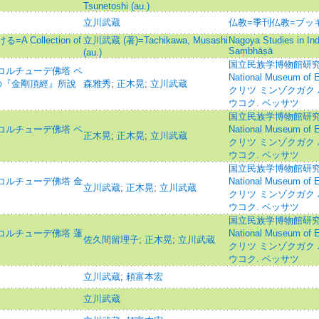
Tsunetoshi (au.)
立川武蔵
仏教=季刊仏教=ブッ
Collection of
立川武蔵 (著)=Tachikawa, Musashi
Nagoya Studies in In
Saṃbhāṣā
(au.)
国立民族学博物館研究報告. 
コルチューデ佛塔 ペ
National Museum of E
の『金剛頂經』所說
森雅秀
;
正木晃
;
立川武蔵
クリツ ミンゾクガク 
ウコク. ベッサツ
国立民族学博物館研究報告. 
コルチューデ佛塔 ペ
National Museum of E
正木晃
;
正木晃
;
立川武蔵
クリツ ミンゾクガク 
ウコク. ベッサツ
国立民族学博物館研究報告. 
コルチューデ佛塔 金
National Museum of E
立川武蔵
;
正木晃
;
立川武蔵
クリツ ミンゾクガク 
ウコク. ベッサツ
国立民族学博物館研究報告. 
コルチューデ佛塔 蓮
National Museum of E
佐久間留理子
;
正木晃
;
立川武蔵
クリツ ミンゾクガク 
ウコク. ベッサツ
立川武蔵
;
頼富本宏
立川武蔵