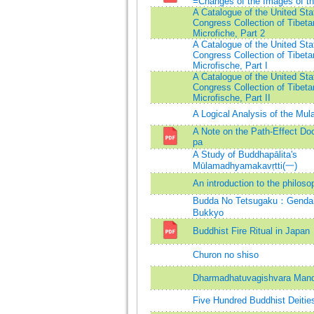
=Changes of the Images of th
A Catalogue of the United Stat
Congress Collection of Tibetan
Microfiche, Part 2
A Catalogue of the United Stat
Congress Collection of Tibetan
Microfische, Part I
A Catalogue of the United Stat
Congress Collection of Tibetan
Microfische, Part II
A Logical Analysis of the M
A Note on the Path-Effect Doc
pa
A Study of Buddhapālita's
Mūlamadhyamakavṛtti(一)
An introduction to the philos
Budda No Tetsugaku：Gendai 
Bukkyo
Buddhist Fire Ritual in Japan
Churon no shiso
Dharmadhatuvagishvara Mand
Five Hundred Buddhist Deitie