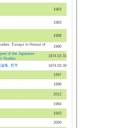
1983
1983
1988
tudies: Essays in Honour of
1980
of the Japanese
1974.03.31
an Studies
論集. 哲学
1974.03.30
1997
1998
2012
1994
1993
2000