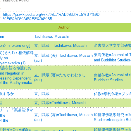
：
Individual Author
：
https://ja.wikipedia.org/wiki/%E7%AB%8B%E5%B7%9D
：
%E6%AD%A6%E8%94%B5
Author
nri
Tachikawa, Musashi
i okeru engi]
立川武蔵 =Tachikawa, Musashi
名古屋大学文学部研究
(その1)：相依解釋
東海佛教=Journal of Tok
立川武蔵 (著)=Tachikawa, Musashi
 on
and Buddhist St
(au.)
yamakārikā (1)
縁起を語る命題にお
 Negation in
立川武蔵 (著)=たちかわむさし
南都仏教=Journal of the
ressing Dependent
(au.)
Buddhist Studies
 of the Madhyamaka-
釈するか
立川武蔵
仏教=季刊仏教=ブッ
理
立川武蔵=Tachikawa, Musashi
リー』「悪趣清浄マ
立川武蔵 (著)=Tachikawa, Musashi
印度學佛教學研究 =Journal
the
(au.)
Studies=Indogaku B
f the
On Vijñāna-
印度學佛教學研究 =Journal