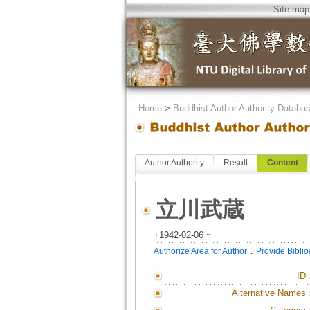
Site map
．
Home
>
Buddhist Author Authority Databa
Author Authority
Result
Content
立川武蔵
+1942-02-06 ~
．
Authorize Area for Author
Provide Bibli
ID
Alternative Names