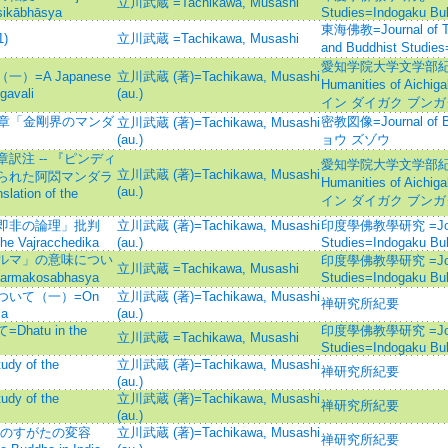
立川武蔵 =Tachikawa, Musashi
ṃsikābhāsya
Studies=Indogaku B
東海佛教=Journal of Tok
1)
立川武蔵 =Tachikawa, Musashi
and Buddhist St
愛知学院大学文学部紀要=Bull
=A Japanese
立川武蔵 (著)=Tachikawa, Musashi
Humanities of Aich
gavali
(au.)
イン ダイガク ブンガ
9章「金剛界のマンダ
密教図像=Journal of B
立川武蔵 (著)=Tachikawa, Musashi
(au.)
ョウ ズゾウ
注 -- 『ピンディ
愛知学院大学文学部紀要=Bull
立川武蔵 (著)=Tachikawa, Musashi
られた阿閦マンダラ
Humanities of Aich
(au.)
lation of the
イン ダイガク ブンガ
即非の論理」批判
立川武蔵 (著)=Tachikawa, Musashi
印度學佛教學研究 =Journal
the Vajracchedika
(au.)
Studies=Indogaku B
ルマ」の意味につい
印度學佛教學研究 =Journal
立川武蔵 =Tachikawa, Musashi
harmakosabhasya
Studies=Indogaku B
いて（一）=On
立川武蔵 (著)=Tachikawa, Musashi
禅研究所紀要
śa
(au.)
tu in the
印度學佛教學研究 =Journal
立川武蔵 =Tachikawa, Musashi
Studies=Indogaku B
 of the
立川武蔵 (著)=Tachikawa, Musashi
禅研究所紀要
(au.)
 of the
立川武蔵 (著)=Tachikawa, Musashi
禅研究所紀要
(au.)
仏のすがたの変容
立川武蔵 (著)=Tachikawa, Musashi
禅研究所紀要