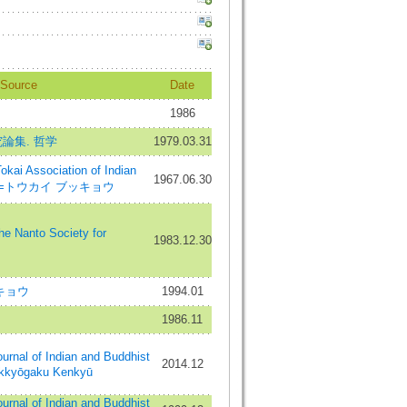
Source
Date
1986
論集. 哲学
1979.03.31
ai Association of Indian
1967.06.30
udies=トウカイ ブッキョウ
 Nanto Society for
1983.12.30
キョウ
1994.01
1986.11
 of Indian and Buddhist
2014.12
ukkyōgaku Kenkyū
 of Indian and Buddhist