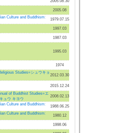
2005.08.30
2005.08
dian Culture and Buddhism:
1979.07.15
1997.03
1987.03
1995.03
1974
Religious Studies=シュウキョ
2012.03.30
2015.12.24
of Buddhist Studies=エ
2008.02.13
キュウ キヨウ
dian Culture and Buddhism:
1988.06.25
dian Culture and Buddhism:
1980.12
1998.06