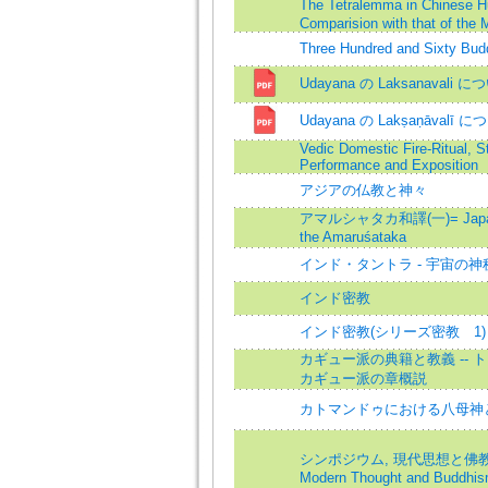
The Tetralemma in Chinese 
Comparision with that of the
Three Hundred and Sixty Budd
Udayana の Laksanavali につ
Udayana の Lakṣaṇāvalī につ
Vedic Domestic Fire-Ritual, St
Performance and Exposition
アジアの仏教と神々
アマルシャタカ和譯(一)= Japanese
the Amaruśataka
インド・タントラ - 宇宙の
インド密教
インド密教(シリーズ密教 1)
カギュー派の典籍と教義 -- 
カギュー派の章概説
カトマンドゥにおける八母神
シンポジウム, 現代思想と佛教=S
Modern Thought and Buddhi