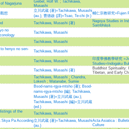
Giebel, Rolf W.
;
Tachikawa,
 of Nagarjuna
Musashi
立川武蔵 (著)=Tachikawa, Musashi
荼羅觀想
輔仁宗教研究=Fujen Reli
(au.)
;
曹德啟 (譯)=Tsao, Te-chi (tr.)
Nagoya Studies in In
ed
Tachikawa, Musashi (著)
Saṃbhāṣā
yo no
Tachikawa, Musashi
iconology
Tachikawa, Musashi
to henyo no sen-
Tachikawa, Musashi
印度學佛教學研究 =Journal
Tachikawa, Musashi
Studies=Indogaku B
Buddhist Spirituality:
Tachikawa, Musashi (著)
Tibetan, and Early Ch
Tachikawa, Musashi
;
Chandra,
Lokesh
;
Watanabe, Sumie
Bsod-nams-rgya-mtsho (著)
;
Bsod-
nams-rgya-mtsho (編)
;
Tachikawa,
Musashi (著)=立川武蔵 (au.)
;
Tachikawa, Musashi (編)=立川武蔵
(ed.)
istings of the
Tachikawa, Musashi
Sa Skya Pa According
立川武蔵 (著)=Tachikawa, Musashi
Acta Asiatica : Bulleti
Culture
(au.)