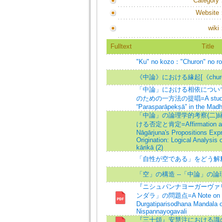
Category
Website
wiki
Fulltext
Title
"Ku" no kozo："Churon" no ro
《中論》における緣起[《churon》n
「中論」における相依について
のための一方法の提唱=A study
“Parasparāpekṣā” in the Madh
「中論」の論理学的考察(二)
ける否定と肯定=Affirmation and
Nāgārjuna's Propositions Exp
Origination: Logical Analysis
kārikā (2)
「自性が空である」をどう解
「空」の構造 --「中論」の論
『ニシュパンナヨーガーヴァ
ンダラ」の問題点=A Note on 
Durgatiparisodhana Mandala o
Nispannayogavali
『三十頌』安慧注における識の転変=