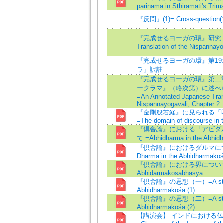
parināma in Sthiramati's Tri
『反問』(1)= Cross-question(
『完成せるヨーガの環』研究（一）
Translation of the Nispannayo
『完成せるヨーガの環』第1
ラ」訳註
『完成せるヨーガの環』第二章訳
ークラマ』（略次第）に述べ
=An Annotated Japanese Trans
Nispannayogavali, Chapter 2
『金剛般若経』に見られる「
=The domain of discourse in 
『倶舎論』における「アビダ
て =Abhidharma in the Abhid
『倶舎論』におけるダルマにつ
Dharma in the Abhidharmako
『倶舎論』における界について=Dha
Abhidarmakosabhasya
『倶舎論』の思想（一）=A study
Abhidharmakośa (1)
『倶舎論』の思想（二）=A study
Abhidharmakośa (2)
【講演会】 インドにおける