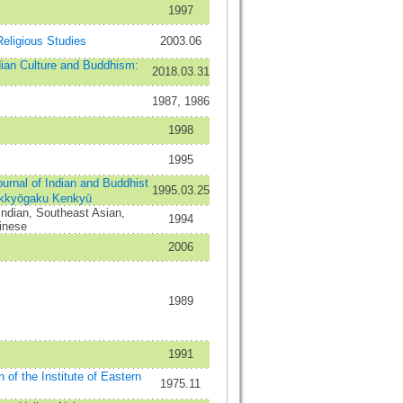
1997
gious Studies
2003.06
dian Culture and Buddhism:
2018.03.31
1987, 1986
1998
1995
 of Indian and Buddhist
1995.03.25
ukkyōgaku Kenkyū
 Indian, Southeast Asian,
1994
inese
2006
1989
1991
n of the Institute of Eastern
1975.11