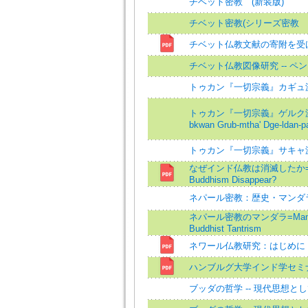
チベット密教 (新装版)
チベット密教(シリーズ密教 2
チベット仏教文献の寄附を受
チベット仏教図像研究 -- ペ
トゥカン『一切宗義』カギュ
トゥカン『一切宗義』ゲルク派の章
bkwan Grub-mtha' Dge-ldan-pa
トゥカン『一切宗義』サキャ
なぜインド仏教は消滅したか=Why 
Buddhism Disappear?
ネパール密教：歴史・マンダ
ネパール密教のマンダラ=Mandala
Buddhist Tantrism
ネワール仏教研究：はじめに
ハンブルグ大学インド学セミ
ブッダの哲学 -- 現代思想と