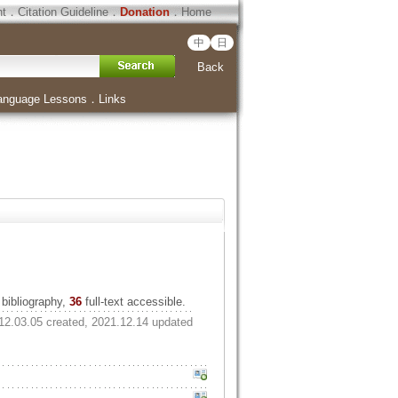
ht
．
Citation Guideline
．
Donation
．
Home
中
日
Back
anguage Lessons
．
Links
bibliography,
36
full-text accessible.
12.03.05 created, 2021.12.14 updated