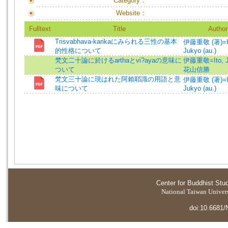
Category：
Website：
Fulltext
Title
Author
Trisvabhava-karikaにみられる三性の基本
伊藤重敬 (著)=It
的性格について
Jukyo (au.)
梵文二十論に於けるarthaとvi?ayaの意味に
伊藤重敬=Ito, J
ついて
花山信勝
梵文三十論に現はれた阿賴耶識の用語と意
伊藤重敬 (著)=It
味について
Jukyo (au.)
Center for Buddhist Stu
National Taiwan Universi
doi:10.6681