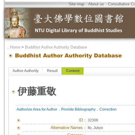
Site map
．
About us
．
Consultative C
．
Home
>
Buddhist Author Authority Database
Author Authority
Result
Content
伊藤重敬
．
．
Authorize Area for Author
Provide Bibliography
Correction
ID
：
32306
Alternative Names：
Ito, Jukyo