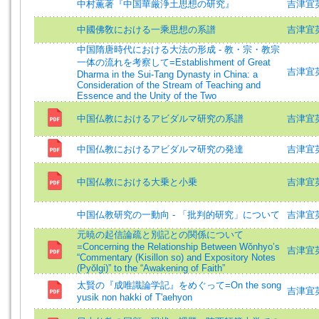
中村薫著『中国華厳浄土思想の研究』
吉津宜英 (
中國佛敎における一乘思想の系譜
吉津宜
中国隋唐時代における大法の形成 - 教・宗・教宗
一体の流れを考察して=Establishment of Great
吉津宜
Dharma in the Sui-Tang Dynasty in China: a
Consideration of the Stream of Teaching and
Essence and the Unity of the Two
中国仏教におけるアビダルマ研究の系譜
吉津宜英 (
中国仏教におけるアビダルマ研究の発達
吉津宜
中国仏教における大乗と小乗
吉津宜
中国仏教研究の一動向 - 「批判的研究」について
吉津宜
元暁の起信論疏と別記との関係について
=Concerning the Relationship Between Wŏnhyo’s
吉津宜英 (
“Commentary (Kisillon so) and Expository Notes
(Pyŏlgi)” to the “Awakening of Faith”
太賢の『成唯識論学記』をめぐって=On the song
吉津宜英 (
yusik non hakki of T'aehyon