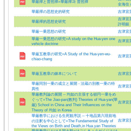
華嚴禪と普照禪=華嚴禪과 普照禪
全海住 (譯
華嚴禪の思想史的研究
吉津宜英=Y
吉津宜英 (
華嚴禪的思想史研究
許明銀
華厳一乗思想の研究
吉津宜英 (
華厳一乗思想の研究=A study on the Hua-yen one
吉津宜英
vehicle doctrine
華厳五教章の研究=A Study of the Hua-yen-wu-
吉津宜英 (
chiao-chang
華厳五教章の錬本について
吉津宜英 (
華厳同別一乗の成立と展開 - 法蔵の別教一乗の特
吉津宜
異性
華厳教判論の展開 -- 均如の主張する頓円一乗をめ
ぐって=The Jiao-pan(教判) Theories of Hua-yan(華
吉津宜英 (
厳) School in China and Their Influences on the
Theory of 均如 in Korea
華厳教学における生死観序説 -- 十地品第六現前地
吉津宜英 (
の注釈を中心として=The Fundamental Study of
the Views on Birth and Death,in Hua.yan Theories
華厳教学における国土観=けごんきょうがくにおけ