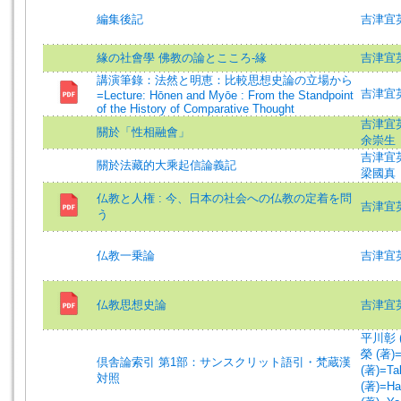
編集後記
吉津宜英 (
緣の社會學 佛教の論とこころ-緣
吉津宜
講演筆錄：法然と明恵：比較思想史論の立場から
吉津宜英 (
=Lecture: Hōnen and Myōe : From the Standpoint
of the History of Comparative Thought
吉津宜英 (
關於「性相融會」
余崇生
吉津宜英 (
關於法藏的大乘起信論義記
梁國真
仏教と人権 : 今、日本の社会への仏教の定着を問
吉津宜英 (
う
仏教一乗論
吉津宜英 (
仏教思想史論
吉津宜
平川彰 (著
榮 (著)=H
倶舎論索引 第1部：サンスクリット語引・梵蔵漢
(著)=Tak
対照
(著)=Hak