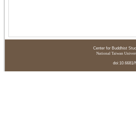
Center for Buddhist Stu
National Taiwan Universi
doi:10.6681