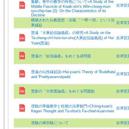
集解』巻中の教学の特色について=A Study of the
吉津宜英 =
Middle Fascicle of Kwak-sim's Wǒn-chong-mun-
ryu-chip-hae (2): On the Characteristics of its
Doctrine
構築された仏教思想：法蔵 「一即一切」という法
吉津宜英 (
界縁起
慧遠『大乗起信論義疏』の研究=A Study on the
Ta-sheng-ch'i-hsin-lun-shu(大乘起信論義疏) of Hui
吉津宜英 (
Yuan(慧遠)
慧遠の『起信論疏』をめぐる諸問題
吉津宜
慧遠の仏性縁起説=Hui-yuan's Theory of 'Buddhata'
吉津宜英 (
and 'Pratityasamutpada'
慧影の『大智度論疏』をめぐる問題點
吉津宜英 (
澄観の華厳教学と杜順の法界観門=Ch'eng-kuan's
吉津宜英 (
Kegon Thought and Tu-shun's Fa-chieh-kuan-men
澄観の禅宗観について
吉津宜英