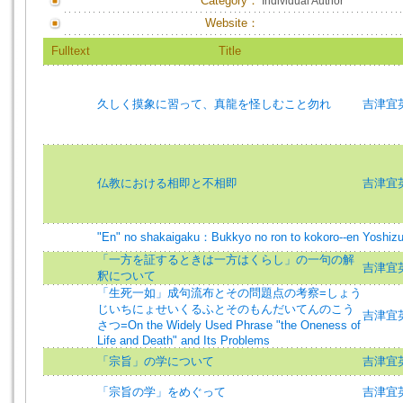
Category：
Individual Author
Website：
Fulltext
Title
久しく摸象に習って、真龍を怪しむこと勿れ
吉津宜英
仏教における相即と不相即
吉津宜英
"En" no shakaigaku：Bukkyo no ron to kokoro--en
Yoshizu
「一方を証するときは一方はくらし」の一句の解
吉津宜英
釈について
「生死一如」成句流布とその問題点の考察=しょう
じいちにょせいくるふとそのもんだいてんのこう
吉津宜英 (
さつ=On the Widely Used Phrase "the Oneness of
Life and Death" and Its Problems
「宗旨」の学について
吉津宜英
「宗旨の学」をめぐって
吉津宜英 (