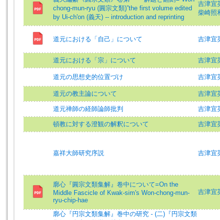
吉津宜英 (
chong-mun-ryu (圓宗文類)”the first volume edited
柴崎照和 (
by Ui-ch'on (義天) -- introduction and reprinting
道元における「自己」について
吉津宜英 (
道元における「宗」について
吉津宜英
道元の思想史的位置づけ
吉津宜英 (
道元の教主論について
吉津宜英
道元禅師の経師論師批判
吉津宜英
頓教に対する澄観の解釈について
吉津宜英
嘉祥大師研究序説
吉津宜英
廓心『圓宗文類集解』卷中について=On the
吉津宜英 (
Middle Fascicle of Kwak-sim's Won-chong-mun-
ryu-chip-hae
廓心『円宗文類集解』巻中の研究 - (二)『円宗文類