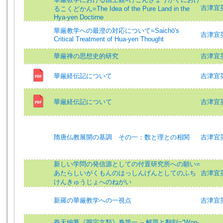
吉津宜英 =
るこくどかん=The Idea of the Pure Land in the
Hya-yen Doctirne
華厳教学への最澄の対応について=Saichō's
吉津宜英 =
Critical Treatment of Hua-yen Thought
華厳禅の思想史的研究
吉津宜英 =
華厳経伝記について
吉津宜英 (
華厳経伝記について
吉津宜
隋唐仏教展開の基調 その一：数と理との相関
吉津宜英
新しい学問の発信源としての付置研究所への願い=
あたらしいがくもんのはっしんげんとしてのふち
吉津宜英 (
けんきゅうじょへのねがい
新羅の華厳教学への一視点
吉津宜
義天編纂《圓宗文類》卷第一 -- 解題と翻刻=“Won-