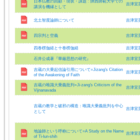
日本仏教の回顧・現状・課題 : 陝西師範大学での
吉津宜英
講演を機縁として
北土智度論師について
吉津宜英 (
四宗判と空義
吉津宜英 (
四巻楞伽経と十巻楞伽経
吉津宜英
石井公成著『華厳思想の研究』
吉津宜英 (
吉蔵の大乗起信論引用について=Jizang's Citation
吉津宜英 =
of the Awakening of Faith
吉蔵の唯識大乗義批判=Ji-zang's Criticism of the
吉津宜英 (
Vijnanavada
吉蔵の教学と破邪の構造：唯識大乗義批判を中心
吉津宜英
として
地論師という呼称について=A Study on the Name
吉津宜英 (
of Ti-lun-shih