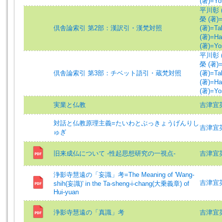
(著)=Yos
平川彰 (著
榮 (著)=H
倶舎論索引 第2部：漢訳引・漢梵対照
(著)=Tak
(著)=Hak
(著)=Yos
平川彰 (著
榮 (著)=H
倶舎論索引 第3部：チベット語引・蔵梵対照
(著)=Tak
(著)=Hak
(著)=Yos
実業と仏教
吉津宜英 (
対話と仏教原理主義=たいわとぶっきょうげんりし
吉津宜英 (
ゅぎ
旧来成仏について -性起思想研究の一視点-
吉津宜英 (
浄影寺慧遠の「妄識」考=The Meaning of 'Wang-
吉津宜英 (
shih(妄識)' in the Ta-sheng-i-chang(大乗義章) of
Hui-yuan
浄影寺慧遠の「真識」考
吉津宜英 (