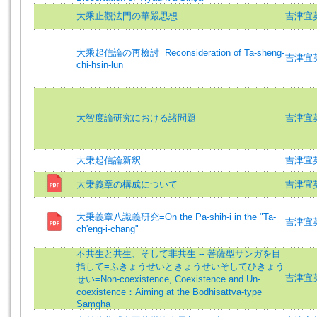
大乘止觀法門の華嚴思想
吉津宜英=Y
大乘起信論の再檢討=Reconsideration of Ta-sheng-
吉津宜英 (
chi-hsin-lun
大智度論研究における諸問題
吉津宜英
大乗起信論新釈
吉津宜英 (
大乗義章の構成について
吉津宜
大乗義章八識義研究=On the Pa-shih-i in the "Ta-
吉津宜英 (
ch'eng-i-chang"
不共生と共生、そして非共生 -- 菩薩型サンガを目
指して=ふきょうせいときょうせいそしてひきょう
吉津宜英 (
せい=Non-coexistence, Coexistence and Un-
coexistence：Aiming at the Bodhisattva-type
Saṃgha