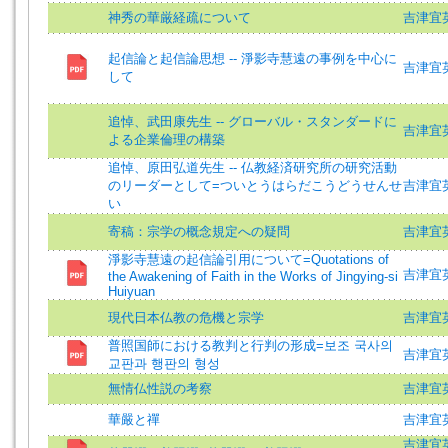
神秀の華厳経疏について
吉津宜英
起信論と起信論思想 -- 淨影寺慧遠の事例を中心に
吉津宜英 (
して
追悼、武田康先生 -- グローバル・スタンダードに
吉津宜英 (
よる企業倫理の構築
追悼、原田弘道先生 -- 仏教経済研究所の研究活動
のリーダーとして=ついとうはらだこうどうせんせ
吉津宜英 (
い
寄稿：宗学の概念規定への疑問
吉津宜英 (
淨影寺慧遠の起信論引用について=Quotations of
吉津宜英 =
the Awakening of Faith in the Works of Jingying-si
Huiyuan
現代日本仏教の危機と宗学
吉津宜英 (
普照国師における教判と行判の形成=보조 국사의
吉津宜英
교판과 행판의 형성
無情仏性説の考察
吉津宜英
華嚴と禪
吉津宜英 (
吉津宜英 (