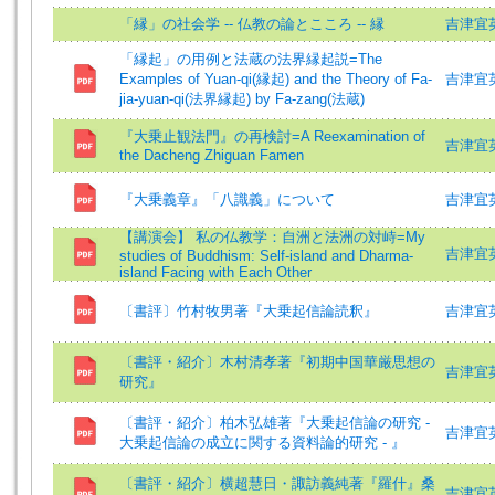
「縁」の社会学 -- 仏教の論とこころ -- 縁
吉津宜
「縁起」の用例と法蔵の法界縁起説=The
Examples of Yuan-qi(縁起) and the Theory of Fa-
吉津宜英 (
jia-yuan-qi(法界縁起) by Fa-zang(法蔵)
『大乗止観法門』の再検討=A Reexamination of
吉津宜英 =
the Dacheng Zhiguan Famen
『大乗義章』「八識義」について
吉津宜英 (
【講演会】 私の仏教学：自洲と法洲の対峙=My
吉津宜英 (
studies of Buddhism: Self-island and Dharma-
island Facing with Each Other
〔書評〕竹村牧男著『大乗起信論読釈』
吉津宜英
〔書評・紹介〕木村清孝著『初期中国華厳思想の
吉津宜英
研究』
〔書評・紹介〕柏木弘雄著『大乗起信論の研究 ‐
吉津宜英
大乗起信論の成立に関する資料論的研究 ‐ 』
〔書評・紹介〕横超慧日・諏訪義純著『羅什』桑
吉津宜英