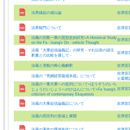
法界縁起の成仏論
吉津宜
法界観門について
吉津宜英 (
法藏の別敎一乘の思想史的硏究=A Historical Study
吉津宜英
on the Fa - tsang's On - vehicle Thought
法蔵『大乗起信論義記』の研究 ‐ それ以前の諸注
吉津宜
釈書との比較を通して ‐
法蔵と澄観の唯心義解釈
吉津宜英 (
吉津宜英=Y
法蔵の『梵網経菩薩戒本疏』について
士還暦
法蔵の一乗大乗への批判について=ほうぞうのいち
吉津宜英 (
じょうだいじょうへのひはんについて=Fa 'tsang's
criticism of contemporary Ekayanists
法蔵の大乗起信論義記について
吉津宜英 (
法蔵の四宗判の形成と展開
吉津宜英 (
法蔵の著作の撰述年代について
吉津宜