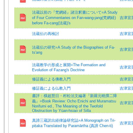
法蔵以前の『梵網経』諸注釈書について=A Study
of Four Commentaries on Fan-wang-jang(梵網経)
吉津宜英 (
before Fa-cang(法蔵)'s
法蔵伝の再検討
吉津宜英 (
法蔵伝の研究=A Study of the Biographies of Fa-
吉津宜英 (
ts'ang
法蔵教学の形成と展開=The Formation and
吉津宜英=Y
Evolution of Fazang's Doctrine
修証義による佛教入門
吉津宜英=Y
修証義による仏教入門
吉津宜
書評：橫超慧日・村松法文編著『新羅元曉撰二障
義』=Book Review: Ocho Enichi and Muramatsu
吉津宜英 (
Norifumi ed., The Meaning of the Twofold
Obstruction by Yüan-hsiao of Silla
真諦三蔵訳出経律論研究誌=A Monograph on Tri-
吉津宜英 (
piṭaka Translated by Paramārtha (真諦 Chen-ti)