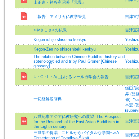
山正進・袴谷憲昭著『元弉』
〔報告〕アメリカ仏教学管見
吉津宜
<やさしさ>の仏教
吉津宜
Kegon ichijo shiso no kenkyu
Yoshizu
Kegon-Zen no shisoshiteki kenkyu
Yoshizu
The relation between Chinese Buddhist history and
soteriology; ed and tr by Paul Groner [Chinese
Yoshizu
glossary]
U・C・L・Aにおけるマールガ学会の報告
吉津宜
鎌田茂雄
昇 (監修
一切経解題辞典
修)=Yosh
本宏 (監修
(superv
八世紀東アジア仏教研究への展望=The Prospect
吉津宜
for the Research of the East Asian Buddhism in
the Eighth century
三世学の提唱 - ニヒルからバイタルな学問へ=A
吉津宜
Dissertation of Tryadhva-Śikṣā