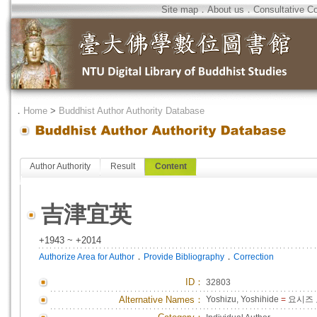
Site map
．
About us
．
Consultative C
．
Home
>
Buddhist Author Authority Database
Author Authority
Result
Content
吉津宜英
+1943 ~ +2014
．
．
Authorize Area for Author
Provide Bibliography
Correction
ID
：
32803
Alternative Names：
Yoshizu, Yoshihide
=
요시즈