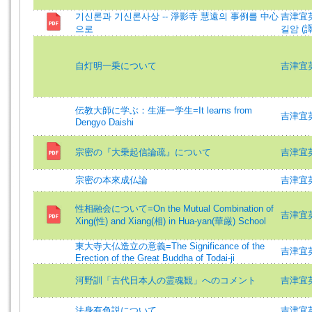
기신론과 기신론사상 -- 淨影寺 慧遠의 事例를 中心
吉津宜英
으로
길암 (譯
自灯明一乗について
吉津宜英
伝教大師に学ぶ：生涯一学生=It learns from
吉津宜英 (
Dengyo Daishi
宗密の『大乗起信論疏』について
吉津宜英 (
宗密の本來成仏論
吉津宜
性相融会について=On the Mutual Combination of
吉津宜英 (
Xing(性) and Xiang(相) in Hua-yan(華厳) School
東大寺大仏造立の意義=The Significance of the
吉津宜英 (
Erection of the Great Buddha of Todai-ji
河野訓「古代日本人の霊魂観」へのコメント
吉津宜英
法身有色説について
吉津宜