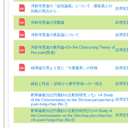
浄影寺慧遠の『起信論疏』について - 曇延疏との
吉津宜英 (
比較の視点から -
浄影寺慧遠の涅槃義
吉津宜英 (
浄影寺慧遠の真妄論について
吉津宜
浄影寺慧遠の教判論=On the Chiao-p'ang Theory of
吉津宜英 (
Hui-yuan(慧遠)
経律論引用より見た『大乗義章』の性格
吉津宜
縁起と性起 -- 訳経から教学形成への一視点
吉津宜英
釈華厳教分記円通鈔の注釈的研究（七）=A Study
吉津宜英 (
of the Commentaries on the Shi-hua-yan-jiao-fen-ji-
yuan-tong-chao (No.7)
釈華厳教分記円通鈔の注釈的研究(六)=A Study of
吉津宜英 =
the Commentaries on the Shin-hua-yen-chiao-fen-
chi-yuan-t'ung-ch'ao (No.6)