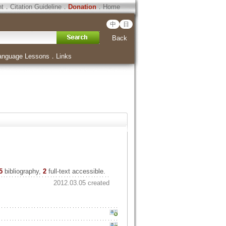
ht
．
Citation Guideline
．
Donation
．
Home
中
日
Back
anguage Lessons
．
Links
5
bibliography,
2
full-text accessible.
2012.03.05 created