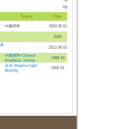
Source
Date
中國禪學
2003.05.01
2003
清
2012.08.01
中國佛學=Chinese
1999.10
Buddhism Journal
法光=Dharma Light
2000.01
Monthly