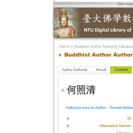
Site map
．
Home
>
Buddhist Author Authority Databa
Author Authority
Result
Content
何照清
．
Authorize Area for Author
Provide Bibli
ID
Alternative Names