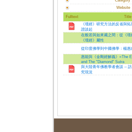
Category
Website
Fulltext
Title
《壇經》研究方法的反省與拓
證談起
在般若與如來藏之間：從《壇
《壇經》屬性
從印度佛學到中國佛學：楊惠
惠能與《金剛經解義》=The Explain
and The "Diamond" Sutra
與大陸青年佛教學者會談 --
究現況