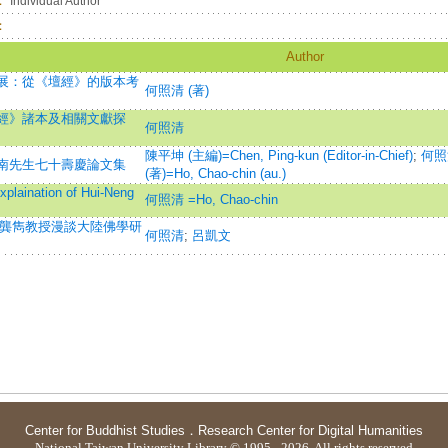
：
Individual Author
：
Author
展：從《壇經》的版本考
何照清 (著)
經》諸本及相關文獻探
何照清
陳平坤 (主編)=Chen, Ping-kun (Editor-in-Chief)
;
何照
南先生七十壽慶論文集
(著)=Ho, Chao-chin (au.)
ation of Hui-Neng
何照清 =Ho, Chao-chin
 訪龔雋教授漫談大陸佛學研
何照清
;
呂凱文
Center for Buddhist Studies
．
Research Center for Digital Humanities
National Taiwan University Library © 1995 - 2026. All rights reserved