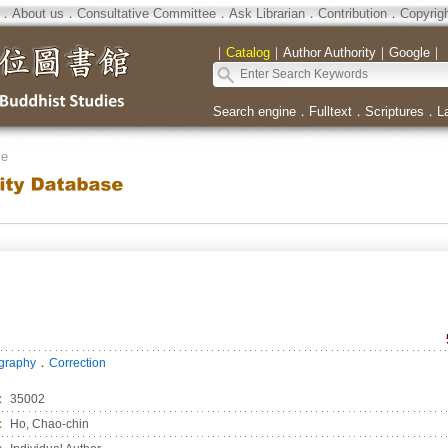
．
About us
．
Consultative Committee
．
Ask Librarian
．
Contribution
．
Copyrig
｜
Catalog
｜
Author Authority
｜
Google
｜
Search engine
．
Fulltext
．
Scriptures
．
L
se
．
ography
Correction
：
35002
：
Ho, Chao-chin