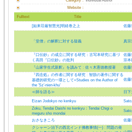
Category：
Individual Author
Website：
Fulltext
Title
[如来荘厳智慧光]明経巻之上
佐藤哲英
「堂僧」の解釈に対する疑義
真宗
『口伝鈔』の成立に関する研究：古写本研究に基づ
佐藤哲英
く高田『口伝鈔』の批判
宗本
『山家学生式新釈』を讀みて : 佐々木憲徳教授著
佐藤哲英
『四念処』の作者に関する研究 : 智顗の著作に関する
佐藤哲英
基礎的研究の一環として=Studies on the Author of
the 'Sz'-nien-khu'
≪師を語る≫
日下
Eizan Jodokyo no kenkyu
Sato
Zoku, Tendai Daishi no kenkyu：Tendai Chigi o
Sato
meguru sho mondai
おさなきころ
佐藤哲
クシャーン治下の西北インド佛教事情(一) : 問題の発