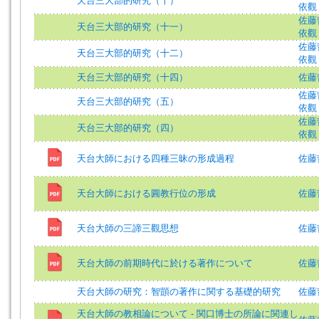
天台三大部的研究（十）
依觀 
佐藤哲英
天台三大部的研究（十一）
依觀 
佐藤哲英
天台三大部的研究（十二）
依觀 
天台三大部的研究（十四）
佐藤哲英
佐藤哲英
天台三大部的研究（五）
依觀 
佐藤哲英
天台三大部的研究（四）
依觀 
天台大師における四種三昧の形成過程
佐藤哲英
天台大師における圓教行位の形成
佐藤哲英
天台大師の三諦三觀思想
佐藤哲英
天台大師の前期時代に於ける著作について
佐藤哲英
天台大師の研究：智顗の著作に関する基礎的研究
佐藤哲
天台大師の教相論について - 関口博士の所論に関連し