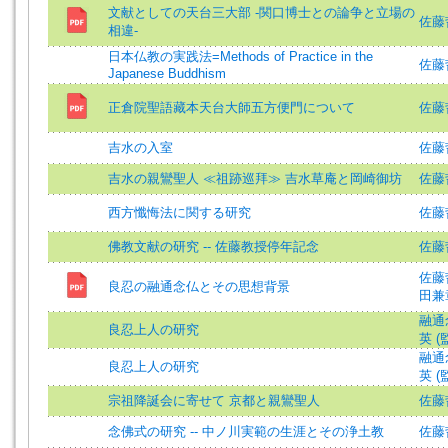
文献としての天台三大部 -関口博士との論争と立場の
佐藤哲英
相違-
日本仏教の実践法=Methods of Practice in the
佐藤哲英
Japanese Buddhism
正倉院聖語藏本天台大師五方便門について
佐藤哲英
吉水の入室
佐藤
吉水の親鸞聖人 ≪祖跡巡拜≫ 吉水草庵と岡崎御坊
佐藤
西方懺悔法に関する研究
佐藤哲英
佛教文献の研究 -- 佐藤教授停年記念
佐藤
佐藤哲英
良忍の融通念仏とその思想背景
田兼章 
融通
良忍上人の研究
英 (
融通
良忍上人の研究
英 (
宗祖降誕会に寄せて 京都と親鸞聖人
佐藤
念佛式の研究 -- 中ノ川実範の生涯とその浄土教
佐藤