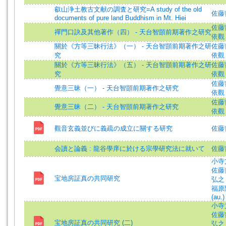
叡山浄土教古文献の調査と研究=A study of the old
佐藤哲英
documents of pure land Buddhism in Mt. Hiei
佐藤哲英
禪門口訣及其他著作（四） - 天台智顗前期著作之研究
依觀 
關於《方等三昧行法》（一） - 天台智顗前期著作之研
佐藤哲英
究
依觀 
關於《方等三昧行法》（五） - 天台智顗前期著作之研
佐藤哲英
究
依觀 
佐藤哲英
覺意三昧（一） - 天台智顗前期著作之研究
依觀 
佐藤哲英
覺意三昧（二） - 天台智顗前期著作之研究
依觀 
觀音玄義並びに義疏の成立に關する研究
佐藤哲英
会讀と論義 : 龍谷學庠に於ける宗學研究法に就いて
佐藤哲
小寺文穎
佐藤哲英
宝地房証真の共同研究
弘之 (
福原隆
(au.)
小寺文穎
佐藤哲英
宝地房証真の共同研究 (二)
弘之 (