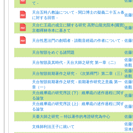
佐藤哲英
て -
天台五時八教論について - 関口博士の疑義二十五ヵ条
佐藤哲英
に対する回答 -
天台仁王疏の成立に關する研究 高野山龍光院本(國寶)
佐藤哲英
京都禪林寺本に基きて
天台性悪法門の創唱者 - 請觀音經疏の作者について -
佐藤哲英
天台智顗をめぐる諸問題
佐藤
佐藤哲英
天台智顗及其時代 - 天台大師之研究 第一章（二）
依觀 
佐藤哲英
天台智顗前期著作之研究 - 《次第禪門》第二章（三）
依觀 
天台智顗前期著作之研究 - 前期著作研究之意義 第一
佐藤哲英
章（一）
依觀 
天台維摩疏の研究序説 (下) : 維摩疏の述作過程に関す
佐藤哲
る論攷
天台維摩疏の研究序説 (上) : 維摩疏の述作過程に関す
佐藤哲
る論攷
天臺大師之研究 -- 特以著作的考證研究為中心
佐藤
佐藤哲英
文殊師利法王子に就いて
宗本