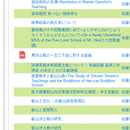
源信和尚の念佛=Nembutsu in Master Genshin's
佐藤哲英
Teaching
道味随想 喜べない強情者を
佐藤
維摩経疏の残欠本について
佐藤哲英
慶保胤の十六想觀畫讚に就て=よしやすたねのじゅう
ろくそうかんがさんについて=On a Newly Unearthed
佐藤哲
MSS of the Pure Land School of Mt. Hiei(十六想觀畫
讚)
摩訶止觀の一念三千說に對する疑義
佐藤哲英
諸佛菩薩本誓願要文集について -- 青蓮院藏 嘉承三年
佐藤
撰述 の本文とその文獻價值
親鸞教学と叡山仏教=The Study of Shinran Shonin's
佐藤哲英
Teachings and the Buddhism of Hiei-zan Buddhist
School
龍大圖書館山内文庫藏法照和尚念佛讃 -- 本文並解説
佐藤
叡山と念仏 -- 比叡山諸堂巡禮記
佐藤
叡山と親鸞聖人
佐藤
叡山浄土教の研究
佐藤哲
叡山浄土教の研究
佐藤