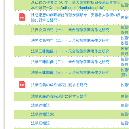
念仏式の作者について : 竜大図書館所蔵長承四年書写
佐藤哲英
本の研究=On the Author of "Nembutsushiki"
性惡思想の創唱者は智顗か灌頂か - 安藤谷大教授の反
佐藤哲英
論に對する疑問 -
佐藤哲英
法界次第初門（一） - 天台智顗前期著作之研究
依觀 
佐藤哲英
法界次第初門（二） - 天台智顗前期著作之研究
依觀 
佐藤哲英
法華三昧懺儀（一） - 天台智顗前期著作之研究
依觀 
佐藤哲英
法華三昧懺儀（二） - 天台智顗前期著作之研究
依觀 
佐藤哲
法華三昧懺儀（三） - 天台智顗前期著作之研究
(譯)
法華玄義の成立過程に關する研究
佐藤哲英
法華玄義の説時説所に関する疑問
佐藤哲英
法華經物語
佐藤
法華經物語(6)
佐藤
法華経物語
佐藤