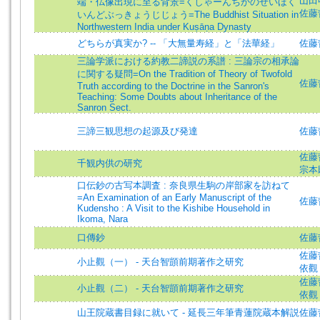
山田明爾
端・仏像出現に至る背景=くしゃーんちかのせいほく
佐藤哲英
いんどぶっきょうじじょう=The Buddhist Situation in
Northwestern India under Kuṣāṇa Dynasty
どちらが真実か? -- 「大無量寿経」と「法華経」
佐藤
三論学派における約教二諦説の系譜 : 三論宗の相承論
に関する疑問=On the Tradition of Theory of Twofold
佐藤哲英
Truth according to the Doctrine in the Sanron's
Teaching: Some Doubts about Inheritance of the
Sanron Sect.
三諦三観思想の起源及び発達
佐藤哲英
佐藤哲英
千観内供の研究
宗本
口伝鈔の古写本調査 : 奈良県生駒の岸部家を訪ねて
=An Examination of an Early Manuscript of the
佐藤哲英
Kudensho : A Visit to the Kishibe Household in
Ikoma, Nara
口傳鈔
佐藤
佐藤哲英
小止觀（一） - 天台智顗前期著作之研究
依觀 
佐藤哲英
小止觀（二） - 天台智顗前期著作之研究
依觀 
山王院蔵書目録に就いて - 延長三年筆青蓮院蔵本解説
佐藤哲英