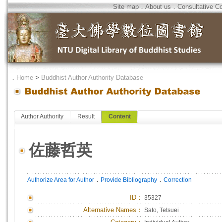
Site map
．
About us
．
Consultative C
．
Home
>
Buddhist Author Authority Database
Author Authority
Result
Content
佐藤哲英
．
．
Authorize Area for Author
Provide Bibliography
Correction
ID
：
35327
Alternative Names：
Sato, Tetsuei