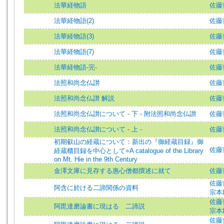
法華経物語
佐藤
法華経物語(2)
佐藤
法華経物語(3)
佐藤
法華経物語(7)
佐藤
法華経物語-完-
佐藤
法照和尚念仏讃
佐藤哲英
法照和尚念仏讃 解説
佐藤哲英
法照和尚念仏讃について - 下 - 附法照和尚念仏讃
佐藤哲英
法照和尚念仏讃について - 上 -
佐藤哲英
初期叡山の経蔵について：新出の『御経蔵目録』御
佐藤哲英
経蔵櫃目録を中心として=A catalogue of the Library
on Mt. Hie in the 9th Century
金澤文庫に見存する惠心僧都撰述に就て
佐藤哲
佐藤哲英
阿含に於ける二諦関係の資料
宗本
佐藤哲英
阿毘達磨論書に現はるゝ二諦説
宗本
佐藤哲英