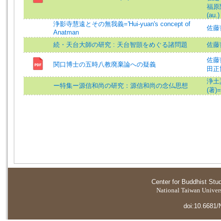
福原隆
(au.)
浄影寺慧遠とその無我義='Hui-yuan's concept of
佐藤哲英
Anatman
続・天台大師の研究 : 天台智顗をめぐる諸問題
佐藤
佐藤哲英
関口博士の五時八教廃棄論への疑義
田正博 
浄土
ー特集ー源信和尚の研究：源信和尚の念仏思想
(著)=
Center for Buddhist Stu
National Taiwan Universi
doi:10.6681