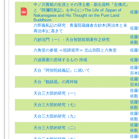
中ノ川實範の生涯とその淨土教 - 新出資料『念佛式』
と『阿彌陀私記』を中心に=The Life of Jippan of
佐藤哲英
Nakanogawa and His Thought on the Pure Land
Buddhism
六即義私記の研究 : 青蓮院蔵鎌倉古鈔本(再治本と未
佐藤哲
再治本)に基きて
佐藤哲英
六妙法門（一） - 天台智顗前期著作之研究
依觀 
六角堂の参籠 ≪祖跡巡拜≫ 北山別院と六角堂
佐藤
六波羅蜜の意味するもの 持戒
佐藤
佐藤哲英
天台『阿弥陀経義記』に就いて
宗本
佐藤哲英
天台『観経疏』の再吟味
宗本
佐藤哲英
天台三大部的研究（一）
依觀 
佐藤哲英
天台三大部的研究（七）
依觀 
佐藤哲英
天台三大部的研究（九）
依觀 
佐藤哲英
天台三大部的研究（二）
依觀 
佐藤哲英