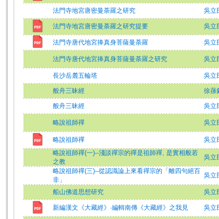
法門寺地宮唐密曼荼羅之研究
吳立民
法門寺地宮唐密曼荼羅之研究提要
吳立
法門寺唐代地宮捧真身菩薩曼荼羅
吳立
法門寺唐代地宮捧真身菩薩曼荼羅之研究
吳立
長沙岳麓五輪塔
吳立
般舟三昧經
徐蓀
般舟三昧經
吳立
略說祖師禪
吳立
略說祖師禪
吳立
略說祖師禪(一)--淺談禪宗的禪是祖師禪, 是實相般若
吳立
之教
略說祖師禪(三)--從認識論上來看禪宗的「離四句絕百
吳立
非」
船山佛道思想研究
吳立
新編漢文《大藏經》·編輯南傳《大藏經》之我見
吳立民 