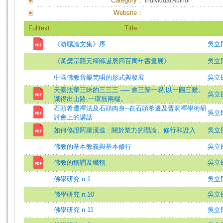
Category：
Individual Author
Website：
Fulltext
Title
《游驤論文集》序
吳立
《黃檗宗隱元禪師誕辰四百周年書畫展》
吳立
中國佛教音樂梵唄的形式與發展
吳立
天臺法華三昧的三三三 ── 會三歸一易,以一圓三難。
吳立
識得出山路,一環無兩端。
石頭希遷禪法及石頭肉身--在石頭希遷及曹洞禪學術研
吳立民
討會上的講話
如何修證阿羅漢道 : 關於業力的理論、修行和證入
吳立民 
佛教的基本教義與基本修行
吳立
佛教的稱謂及職稱
吳立民 
佛學研究 n.1
吳立
佛學研究 n.10
吳立
佛學研究 n.11
吳立