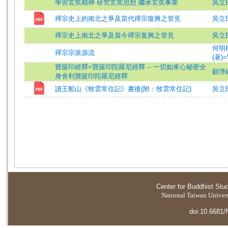
學習玄奘精神 研究玄奘思想 繼承玄奘事業
吳立
禪宗史上的南北之爭及當代禪宗復興之管見
吳立
禪宗史上南北之爭及當今禪宗复興之管見
吳立
何明
禪宗宗派源流
(著)=W
寶篋印經釋=寶篋印陀羅尼經釋 -- 一切如來心秘密全
顧淨
身舍利寶篋印陀羅尼經釋
讀王船山《牧雲常住記》書後(附：牧雲常住記)
吳立民
Center for Buddhist Stu
National Taiwan Universi
doi:10.6681