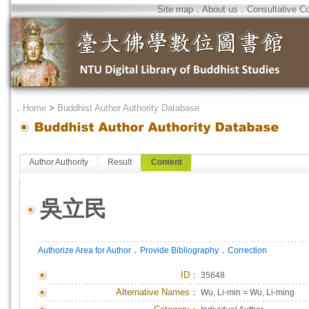
Site map
．
About us
．
Consultative C
．
Home
>
Buddhist Author Authority Database
Author Authority
Result
Content
吳立民
．
．
Authorize Area for Author
Provide Bibliography
Correction
ID
：
35648
Alternative Names：
Wu, Li-min
=
Wu, Li-ming