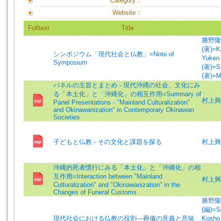
Category：
Website：
Fulltext
Title
勝野隆広 
(著)=Ka
シンポジウム「現代社会と仏教」=Note of
Yuken 
Symposium
(著)=S
(著)=Mu
パネルの主旨とまとめ - 現代沖縄の社会、文化にみ
る「本土化」と「沖縄化」の相互作用=Summary of
村上興匡 
Panel Presentations - "Mainland Culturalization"
and Okinawanization" in Contemporary Okinawan
Societies
子どもと仏教 - その文化と課題を探る
村上興
沖縄的死者慣行にみる「本土化」と「沖縄化」の相
互作用=Interaction between "Mainland
村上興匡 
Culturalization" and "Okinawanization" in the
Changes of Funeral Customs
勝野隆広 
(編)=Sa
現代社会における仏教の役割―葬儀の意義と意味
Kosho 