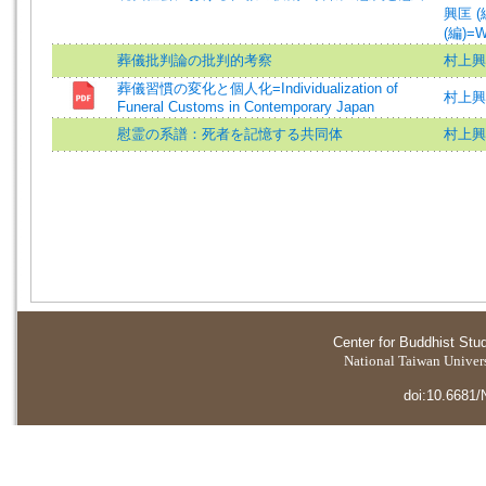
興匡 (編
(編)=W
葬儀批判論の批判的考察
村上興
葬儀習慣の変化と個人化=Individualization of
村上興匡
Funeral Customs in Contemporary Japan
慰霊の系譜：死者を記憶する共同体
村上興匡
Center for Buddhist Stu
National Taiwan Universi
doi:10.6681