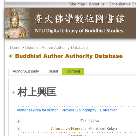
Site map
．
About us
．
Consultative C
．
Home
>
Buddhist Author Authority Database
Author Authority
Result
Content
村上興匡
．
．
Authorize Area for Author
Provide Bibliography
Correction
ID
：
37766
Alternative Names：
Murakami, Kokyo