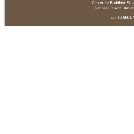
Center for Buddhist Stu
National Taiwan Universi
doi:10.6681