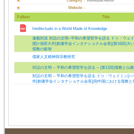
Category：
Individual Author
Website：
Fulltext
Title
Intellectuals in a World Made of Knowledge
連載対談 対話の文明--平和の希望哲学を語る ドゥ・ウェ
授]×池田大作[創価学会インタナショナル会長](第16回)大い
儒教の叡智
儒家人文精神與宗教研究
対話の文明 -- 平和の希望哲学を語る -- (第12回)儒教と
対話の文明 -- 平和の希望哲学を語る ドゥ・ウェイミン[
作[創価学会インタナショナル会長](9)中国における儒教