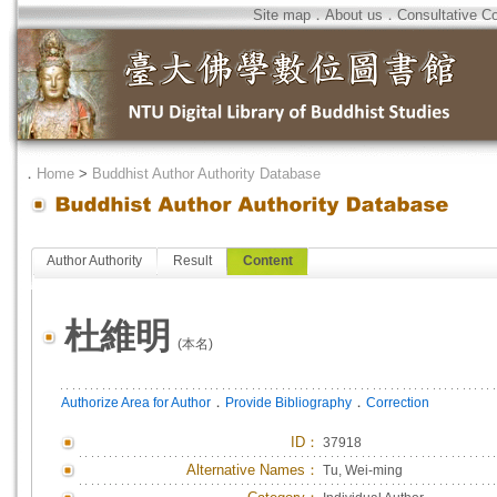
Site map
．
About us
．
Consultative C
．
Home
>
Buddhist Author Authority Database
Author Authority
Result
Content
杜維明
(本名)
．
．
Authorize Area for Author
Provide Bibliography
Correction
ID
：
37918
Alternative Names：
Tu, Wei-ming