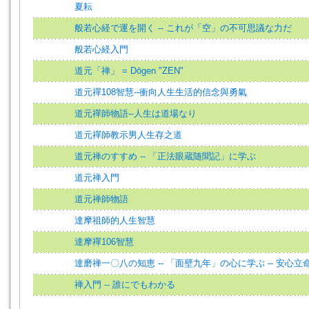
夏耘
般若心経で運を開く -- これが「空」の不可思議な力だ
般若心経入門
道元「禅」 = Dōgen "ZEN"
道元禪108智慧--衝向人生生活的信念與勇氣
道元禪師物語--人生は道場なり
道元禪師教示男人生存之道
道元禅のすすめ -- 「正法眼蔵随聞記」に学ぶ
道元禅入門
道元禅師物語
達摩祖師的人生智慧
達摩禪106智慧
達磨禅一〇八の知恵 -- 「面壁九年」の心に学ぶ -- 安心
禅入門 -- 誰にでもわかる