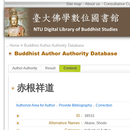
Site map
．
About us
．
Consultative C
．
Home
>
Buddhist Author Authority Database
Author Authority
Result
Content
赤根祥道
．
．
Authorize Area for Author
Provide Bibliography
Correction
ID
：
38531
Alternative Names：
Akane, Shodo