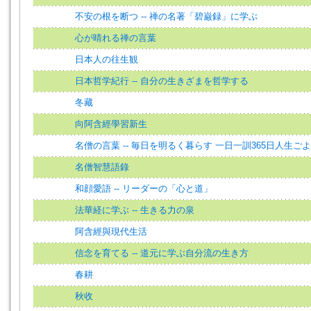
不安の根を断つ -- 禅の名著「碧巌録」に学ぶ
心が晴れる禅の言葉
日本人の往生観
日本哲学紀行 -- 自分の生きざまを哲学する
冬藏
向阿含經學習新生
名僧の言葉 -- 毎日を明るく暮らす 一日一訓365日人生ご
名僧智慧語錄
和顔愛語 -- リーダーの「心と道」
法華経に学ぶ -- 生きる力の泉
阿含經與現代生活
信念を育てる -- 道元に学ぶ自分流の生き方
春耕
秋收