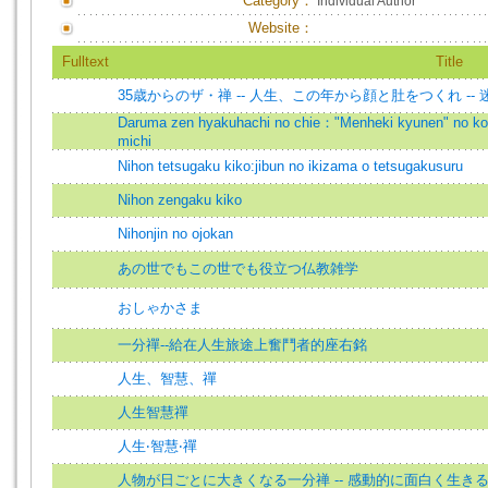
Category：
Individual Author
Website：
Fulltext
Title
35歳からのザ・禅 -- 人生、この年から顔と肚をつくれ -
Daruma zen hyakuhachi no chie："Menheki kyunen" no koko
michi
Nihon tetsugaku kiko:jibun no ikizama o tetsugakusuru
Nihon zengaku kiko
Nihonjin no ojokan
あの世でもこの世でも役立つ仏教雑学
おしゃかさま
一分禪--給在人生旅途上奮鬥者的座右銘
人生、智慧、禪
人生智慧禪
人生‧智慧‧禪
人物が日ごとに大きくなる一分禅 -- 感動的に面白く生きる