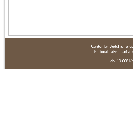
Center for Buddhist Stu
National Taiwan Universi
doi:10.6681