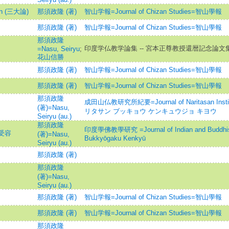
n (三大論)
那須政隆 (著)
智山学報=Journal of Chizan Studies=智山學報
那須政隆 (著)
智山学報=Journal of Chizan Studies=智山學報
那須政隆
印度学仏教学論集 -- 宮本正尊教授還暦記念論文
=Nasu, Seiryu
;
花山信勝
那須政隆 (著)
智山学報=Journal of Chizan Studies=智山學報
那須政隆 (著)
智山学報=Journal of Chizan Studies=智山學報
那須政隆
成田山仏教研究所紀要=Journal of Naritasan Institut
(著)=Nasu,
リタサン ブッキョウ ケンキュウジョ キヨウ
Seiryu (au.)
那須政隆
印度學佛教學研究 =Journal of Indian and Buddhist
受容
(著)=Nasu,
Bukkyōgaku Kenkyū
Seiryu (au.)
那須政隆 (著)
那須政隆
(著)=Nasu,
Seiryu (au.)
那須政隆 (著)
智山学報=Journal of Chizan Studies=智山學報
那須政隆 (著)
智山学報=Journal of Chizan Studies=智山學報
那須政隆