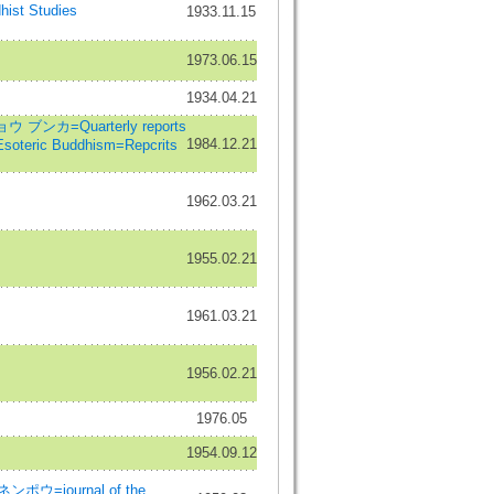
t Studies
1933.11.15
1973.06.15
1934.04.21
ウ ブンカ=Quarterly reports
1984.12.21
 Esoteric Buddhism=Repcrits
1962.03.21
1955.02.21
1961.03.21
1956.02.21
1976.05
1954.09.12
journal of the