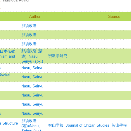
：
Individual Author
：
Author
Source
那須政隆
那須政隆
那須政隆
那須政隆 (講
と日本仏教
密教学研究
dhism and
述)=Nasu,
Seiryu (spk.)
n
Nasu, Seiryu
Ryokai
Nasu, Seiryu
Nasu, Seiryu
Nasu, Seiryu
Nasu, Seiryu
u
Nasu, Seiryu
那須政隆
ructure
智山学報=Journal of Chizan Studies=智山學報
(著)=Nasu,
Seiryu (au.)