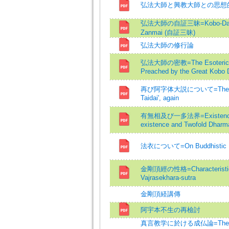
弘法大師と興教大師との思想
弘法大師の自証三昧=Kobo-Daishi
Zanmai (自証三昧)
弘法大師の修行論
弘法大師の密教=The Esoteric 
Preached by the Great Kobo 
再び阿字体大説について=Theory o
Taidai', again
有無相及び一多法界=Existence
existence and Twofold Dharm
法衣について=On Buddhistic Ri
金剛頂經の性格=Characteristic
Vajrasekhara-sutra
金剛頂経講傳
阿宇本不生の再檢討
真言教学に於ける成仏論=The Th