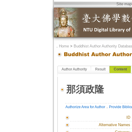
Site map
．
Home
>
Buddhist Author Authority Databa
Author Authority
Result
Content
那須政隆
．
Authorize Area for Author
Provide Bibli
ID
Alternative Names