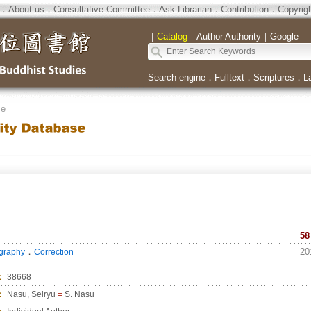
．
About us
．
Consultative Committee
．
Ask Librarian
．
Contribution
．
Copyrig
｜
Catalog
｜
Author Authority
｜
Google
｜
Search engine
．
Fulltext
．
Scriptures
．
L
se
58
．
20
ography
Correction
：
38668
：
Nasu, Seiryu
=
S. Nasu