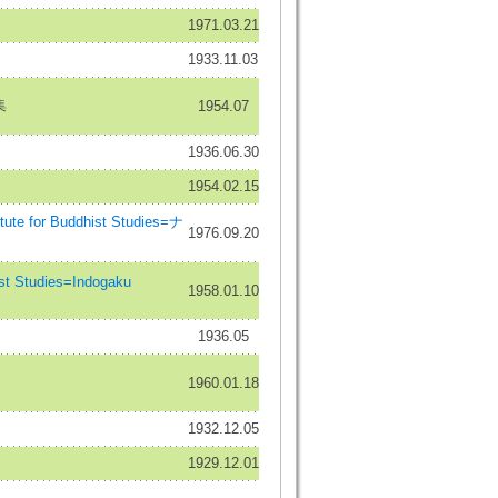
1971.03.21
1933.11.03
集
1954.07
1936.06.30
1954.02.15
e for Buddhist Studies=ナ
1976.09.20
 Studies=Indogaku
1958.01.10
1936.05
1960.01.18
1932.12.05
1929.12.01