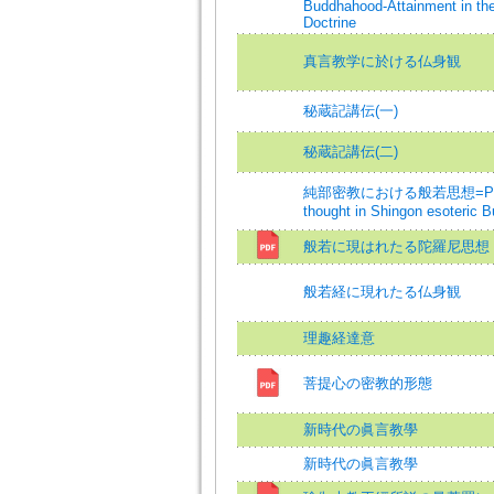
Buddhahood-Attainment in th
Doctrine
真言教学に於ける仏身観
秘蔵記講伝(一)
秘蔵記講伝(二)
純部密教における般若思想=Pra
thought in Shingon esoteric 
般若に現はれたる陀羅尼思想
般若経に現れたる仏身観
理趣経達意
菩提心の密教的形態
新時代の眞言教學
新時代の眞言教學