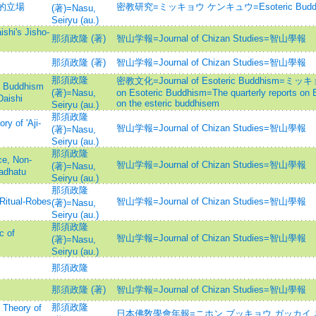
的立場
密教研究=ミッキョウ ケンキュウ=Esoteric Buddhis
(著)=Nasu,
Seiryu (au.)
's Jisho-
那須政隆 (著)
智山学報=Journal of Chizan Studies=智山學報
那須政隆 (著)
智山学報=Journal of Chizan Studies=智山學報
那須政隆
密教文化=Journal of Esoteric Buddhism=ミッキョ
Buddhism
(著)=Nasu,
on Esoteric Buddhism=The quarterly reports on
Daishi
on the esteric buddhisem
Seiryu (au.)
那須政隆
f 'Aji-
智山学報=Journal of Chizan Studies=智山學報
(著)=Nasu,
Seiryu (au.)
那須政隆
, Non-
智山学報=Journal of Chizan Studies=智山學報
(著)=Nasu,
adhatu
Seiryu (au.)
那須政隆
tual-Robes
智山学報=Journal of Chizan Studies=智山學報
(著)=Nasu,
Seiryu (au.)
那須政隆
 of
智山学報=Journal of Chizan Studies=智山學報
(著)=Nasu,
Seiryu (au.)
那須政隆
那須政隆 (著)
智山学報=Journal of Chizan Studies=智山學報
那須政隆
eory of
日本佛敎學會年報=ニホン ブッキョウ ガッカイ ネンポウ=