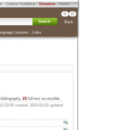
ht
．
Citation Guideline
．
Donation
．
Home
中
日
Back
anguage Lessons
．
Links
bibliography,
23
full-text accessible.
12.03.05 created, 2023.02.03 updated