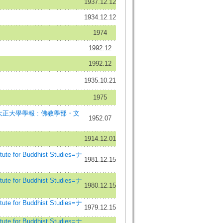
1937.12.12
1934.12.12
1974
1992.12
1992.12
1935.10.21
1975
大正大學學報 : 佛教學部・文
1952.07
1914.12.01
e for Buddhist Studies=ナ
1981.12.15
e for Buddhist Studies=ナ
1980.12.15
e for Buddhist Studies=ナ
1979.12.15
e for Buddhist Studies=ナ