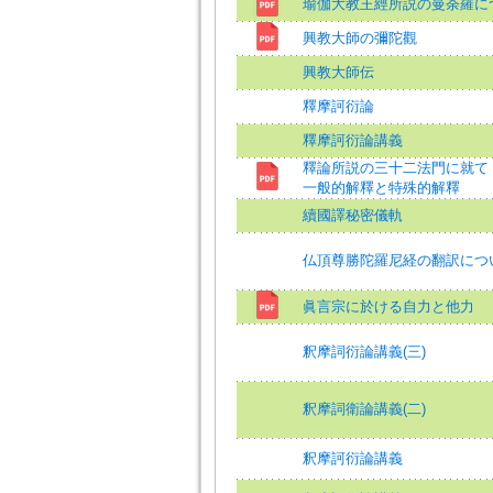
瑜伽大教王經所説の曼荼羅に
興教大師の彌陀觀
興教大師伝
釋摩訶衍論
釋摩訶衍論講義
釋論所説の三十二法門に就て
一般的解釋と特殊的解釋
續國譯秘密儀軌
仏頂尊勝陀羅尼経の翻訳につ
眞言宗に於ける自力と他力
釈摩詞衍論講義(三)
釈摩詞衛論講義(二)
釈摩訶衍論講義