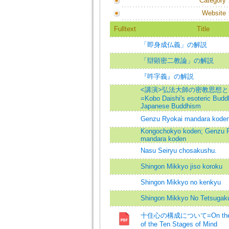
Category
Website
Fulltext
Title
「即身成仏義」の解説
「辯顕密二教論」の解説
『吽字義』の解説
<講演>弘法大師の密教思想
=Kobo Daishi's esoteric Bud
Japanese Buddhism
Genzu Ryokai mandara kode
Kongochokyo koden; Genzu 
mandara koden
Nasu Seiryu chosakushu.
Shingon Mikkyo jiso koroku
Shingon Mikkyo no kenkyu
Shingon Mikkyo No Tetsugak
十住心の構成について=On the St
of the Ten Stages of Mind