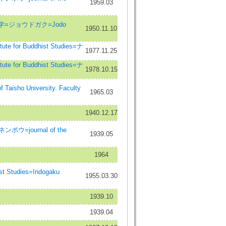
1959.03
es=浄土学=ジョウドガク=Jodo
1950.11.10
e for Buddhist Studies=ナ
1977.11.25
e for Buddhist Studies=ナ
1978.10.15
o University. Faculty
1965.03
1940.12.17
journal of the
1939.05
1964
 Studies=Indogaku
1955.03.30
1939.10
1939.04