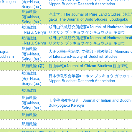
e Shingon
(著)=Nasu,
Nippon Buddhist Research Association
Seiryu (au.)
那須政隆
浄土学 : The Journal of Pure Land Studi
(著)=Nasu,
gaku=The Journal of Jodo Studies=Joudogaku
Seiryu (au.)
成田山仏教研究所紀要=Journal of Naritasan Institut
那須政隆
=Nasu, Seiryu
リタサン ブッキョウ ケンキュウジョ キヨウ
成田山仏教研究所紀要=Journal of Naritasan Institut
那須政隆
=Nasu, Seiryu
リタサン ブッキョウ ケンキュウジョ キヨウ
那須政隆
jna
大正大學研究紀要. 文學部・佛教學部=Memoirs of Taish
(著)=Nasu,
Buddhism
of Literature,Faculty of Buddhist Studies
Seiryu (au.)
那須政隆 (著)
智山学報=Journal of Chizan Studies=智山學報
那須政隆
日本佛敎學會年報=ニホン ブッキョウ ガッカイ ネンポウ=
(著)=Nasu,
Nippon Buddhist Research Association
Seiryu (au.)
那須政隆
那須政隆
印度學佛教學研究 =Journal of Indian and Buddhist
(著)=Nasu,
Bukkyōgaku Kenkyū
Seiryu (au.)
那須政隆
那須政隆