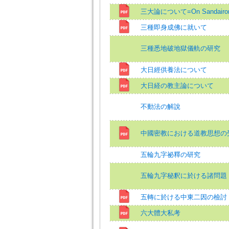
三大論について=On Sandairo
三種即身成佛に就いて
三種悉地破地獄儀軌の研究
大日經供養法について
大日経の教主論について
不動法の解說
中國密教における道教思想の
五輪九字祕釋の研究
五輪九字秘釈に於ける諸問題
五轉に於ける中東二因の檢討
六大體大私考