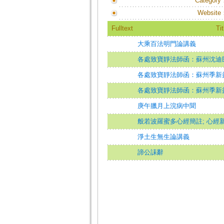
Category
Website
Fulltext
Tit
大乘百法明門論講義
各處致寶靜法師函：蘇州沈迪
各處致寶靜法師函：蘇州季新
各處致寶靜法師函：蘇州季新益
庚午臘月上浣病中聞
般若波羅蜜多心經簡註; 心經
淨土生無生論講義
諦公誄辭