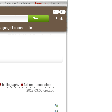
ht
．
Citation Guideline
．
Donation
．
Home
中
日
Back
anguage Lessons
．
Links
8
bibliography,
0
full-text accessible.
2012.03.05 created