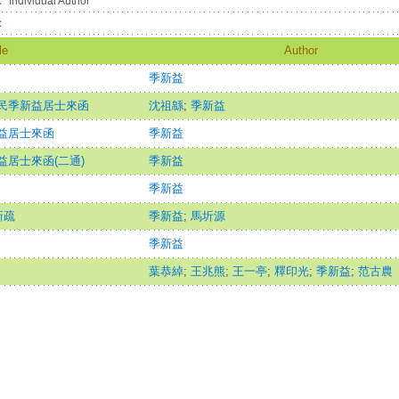
：
Individual Author
：
le
Author
季新益
民季新益居士來函
沈祖緜
;
季新益
益居士來函
季新益
居士來函(二通)
季新益
季新益
新疏
季新益
;
馬圻源
季新益
葉恭綽
;
王兆熊
;
王一亭
;
釋印光
;
季新益
;
范古農