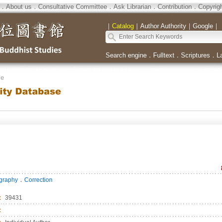
．
About us
．
Consultative Committee
．
Ask Librarian
．
Contribution
．
Copyrig
｜
Catalog
｜
Author Authority
｜
Google
｜
Search engine
．
Fulltext
．
Scriptures
．
L
se
．
ography
Correction
：
39431
：