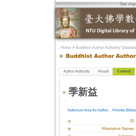
Site map
．
Home
>
Buddhist Author Authority Databa
Author Authority
Result
Content
季新益
．
Authorize Area for Author
Provide Bibli
ID
Alternative Names