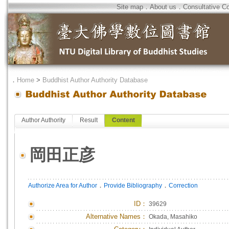
Site map
．
About us
．
Consultative C
．
Home
>
Buddhist Author Authority Database
Author Authority
Result
Content
岡田正彦
．
．
Authorize Area for Author
Provide Bibliography
Correction
ID
：
39629
Alternative Names：
Okada, Masahiko