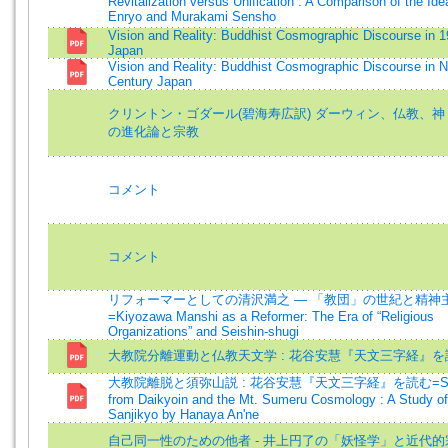
Revitalization versus Unification : A Comparison of the Ide
Enryo and Murakami Sensho
Vision and Reality: Buddhist Cosmographic Discourse in 1
Japan
Vision and Reality: Buddhist Cosmographic Discourse in N
Century Japan
クリントン・ゴダール(碧海寿広訳) ダーウィン、仏教、神 
の進化論と宗教
コメント
コメント
リフォーマーとしての清沢満之 ― 「教団」の世紀と精神
=Kiyozawa Manshi as a Reformer: The Era of “Religious
Organizations” and Seishin-shugi
大教院分離運動と仏教天文学 : 花谷安慧『天文三字経』を
大教院離脱と須弥山説 : 花谷安慧『天文三字経』を読む=Sece
from Daikyoin and the Mt. Sumeru Cosmology : A Study o
Sanjikyo by Hanaya An'ne
自己同一性のための他者 - 井上円了の「妖怪学」と近代