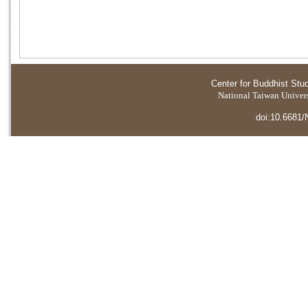
Center for Buddhist Stu
National Taiwan Universi
doi:10.6681