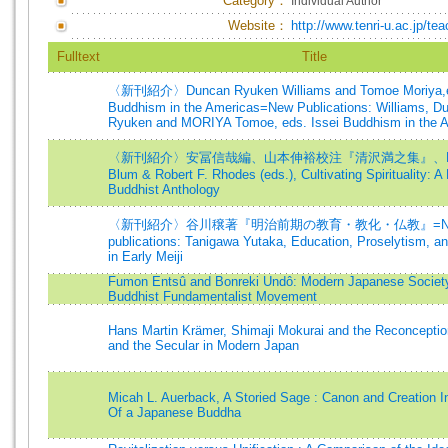
Category：
Individual Author
Website：
http://www.tenri-u.ac.jp/t
Fulltext
Title
〈新刊紹介〉Duncan Ryuken Williams and Tomoe Moriya,ed
Buddhism in the Americas=New Publications: Williams, D
Ryuken and MORIYA Tomoe, eds. Issei Buddhism in the 
〈新刊紹介〉安冨信哉編、山本伸裕校注『清沢満之集』、Mar
Blum & Robert F. Rhodes (eds.), Cultivating Spirituality: 
Buddhist Anthology
〈新刊紹介〉谷川穣著『明治前期の教育・教化・仏教』=N
publications: Tanigawa Yutaka, Education, Proselytism, 
in Early Meiji
Fumon Entsû and Bonreki Undô: Modern Japanese Societ
Buddhist Fundamentalist Movement
Hans Martin Krämer, Shimaji Mokurai and the Reconception
and the Secular in Modern Japan
Micah L. Auerback, A Storied Sage : Canon and Creation I
Of a Japanese Buddha