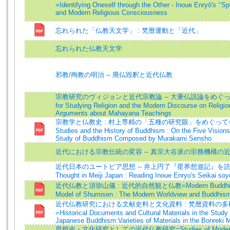
=Identifying Oneself through the Other - Inoue Enryō's ‘‘Sp
and Modern Religious Consciousness
忘れられた「仏教天文学」 : 梵暦運動と「近代」
忘れられた仏教天文学
邪教/殉教の明治 -- 廃仏毀釈と近代仏教
宗教研究のヴィジョンと近代宗教論 -- 大乗仏説論をめぐって=
for Studying Religion and the Modern Discourse on Religio
Arguments about Mahayana Teachings
宗教学と仏教史 : 村上専精の「五種の研究眼」をめぐって=Rel
Studies and the History of Buddhism : On the Five Visions 
Study of Buddhism Composed by Murakami Sensho
近代における宗教伝統の変容 -- 真宗大谷派の宗務機構の
近代日本のユートピア思想 -- 井上円了『星界想遊記』を読む=
Thought in Meiji Japan : Reading Inoue Enryo's Seikai soy
近代仏教と須弥山儀 : 近代的自然観と仏教=Modern Buddhism
Model of Shumisen : The Modern Worldview and Buddhis
近代仏教研究における文献史料と文化資料 : 梵暦資料の多
=Historical Documents and Cultural Materials in the Study
Japanese Buddhism:Varieties of Materials in the Bonreki
思想史・文化研究としての近代仏教研究=Studies of Modern 