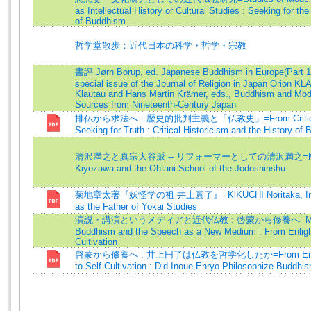
as Intellectual History or Cultural Studies : Seeking for th
of Buddhism
哲学堂散歩：近代日本の科学・哲学・宗教
書評 Jørn Borup, ed. Japanese Buddhism in Europe(Part 1
special issue of the Journal of Religion in Japan Orion K
Klautau and Hans Martin Krämer, eds., Buddhism and Mode
Sources from Nineteenth-Century Japan
排仏から求法へ : 歴史的批判主義と「仏教史」=From Critici
Seeking for Truth : Critical Historicism and the History of
清沢満之と真宗大谷派 -- リフォーマーとしての清沢満之=Ma
Kiyozawa and the Ohtani School of the Jodoshinshu
菊地章太著『妖怪学の祖 井上圓了』=KlKUCHI Noritaka, Ino
as the Father of Yokai Studies
演説・講演というメディアと近代仏教 : 啓蒙から修養へ=Mo
Buddhism and the Speech as a New Medium : From Enlig
Cultivation
啓蒙から修養へ : 井上円了は仏教を哲学化したか=From Enlig
to Self-Cultivation : Did Inoue Enryo Philosophize Buddhi