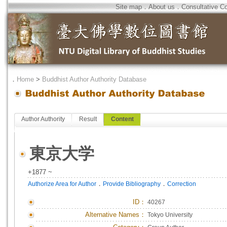
Site map
．
About us
．
Consultative C
．
Home
>
Buddhist Author Authority Database
Author Authority
Result
Content
東京大学
+1877 ~
．
．
Authorize Area for Author
Provide Bibliography
Correction
ID
：
40267
Alternative Names：
Tokyo University