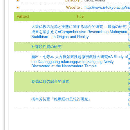
Category：
Group Author
Website：
http://www.u-tokyo.ac.jp/in
Fulltext
Title
大乗仏教の起源と実態に関する総合的研究 -- 最新の研究
(
成果を踏まえて=Comprehensive Research on Mahayana
(
Buddhism : its Origins and Reality
社寺領性質の研究
新出・七寺本 大方廣如来性起微密蔵経の研究=A Study of
the Dafangguang-rulaixingqiweimizang-jing Newly
Discovered at the Nanatsudera Temple
疑偽仏典の綜合的研究
橋本芳契著「維摩経の思想的研究」
U