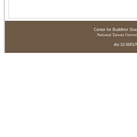
Center for Buddhist Stu
National Taiwan Universi
doi:10.6681