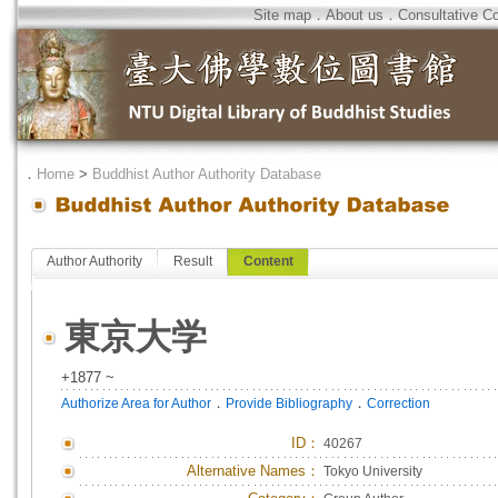
Site map
．
About us
．
Consultative C
．
Home
>
Buddhist Author Authority Database
Author Authority
Result
Content
東京大学
+1877 ~
．
．
Authorize Area for Author
Provide Bibliography
Correction
ID
：
40267
Alternative Names：
Tokyo University