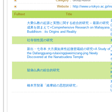
Category：
Group Author
Website：
http://www.u-tokyo.ac.jp/in
Fulltext
Title
大乗仏教の起源と実態に関する総合的研究 -- 最新の研究
(
成果を踏まえて=Comprehensive Research on Mahayana
(
Buddhism : its Origins and Reality
社寺領性質の研究
新出・七寺本 大方廣如来性起微密蔵経の研究=A Study of
the Dafangguang-rulaixingqiweimizang-jing Newly
Discovered at the Nanatsudera Temple
疑偽仏典の綜合的研究
橋本芳契著「維摩経の思想的研究」
U