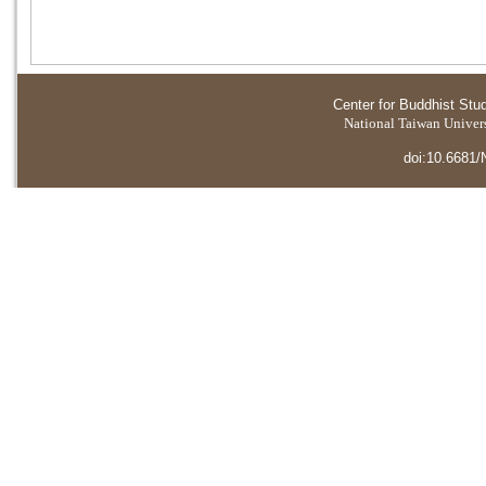
Center for Buddhist Stu
National Taiwan Universi
doi:10.6681