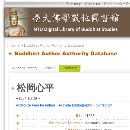
Site map
．
About us
．
Consultative C
．
Home
>
Buddhist Author Authority Database
Author Authority
Result
Content
松岡心平
+1954-10-29 ~
．
．
Authorize Area for Author
Provide Bibliography
Correction
ID
：
41333
Alternative Names：
Matsuoka, Shinpei