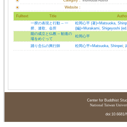
Category：
Individual Author
Website：
Fulltext
Title
Autho
一揆の表現と行動 -- 一
松岡心平 (著)=Matsuoka, Shinpei
揆、連歌、会所
(編)=Murakami, Shigeyoshi (ed.
能の成立と仏教 -- 勧進の
松岡心平
場をめぐって
踊り念仏の興行師
松岡心平=Matsuoka, Shinpei
;
Center for Buddhist Stu
National Taiwan Universi
doi:10.6681