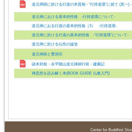
道元禪師に於ける行道の本質相 - “行持道環”に就て (其一) -
道元禅における基本的性格 ‐行持道環について‐
道元禅におる行道の基本的性格（3） ‐行持道環‐
道元禅に於ける行道の基本的性格 ‐“行持道環”について‐
道元禅に於ける仏性の論攷
道元禅師と曹洞宗
諸本対校・永平開山道元禅師行状・建撕記
禅思想を読み解く本(BOOK GUIDE 仏教入門)
Center for Buddhist Stu