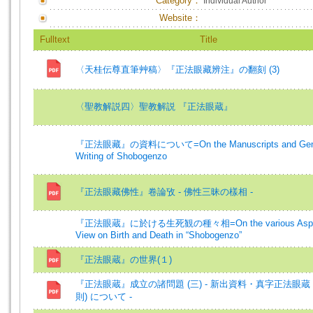
Category：
Individual Author
Website：
Fulltext
Title
〈天桂伝尊直筆艸稿〉『正法眼藏辨注』の翻刻 (3)
〈聖教解説四〉聖教解説 『正法眼蔵』
『正法眼藏』の資料について=On the Manuscripts and Gen
Writing of Shobogenzo
『正法眼藏佛性』卷論攷 - 佛性三昧の樣相 -
『正法眼蔵』に於ける生死観の種々相=On the various Aspec
View on Birth and Death in “Shobogenzo”
『正法眼蔵』の世界(１)
『正法眼蔵』成立の諸問題 (三) - 新出資料・真字正法眼蔵 
則) について -