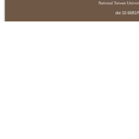
National Taiwan Universi
doi:10.6681