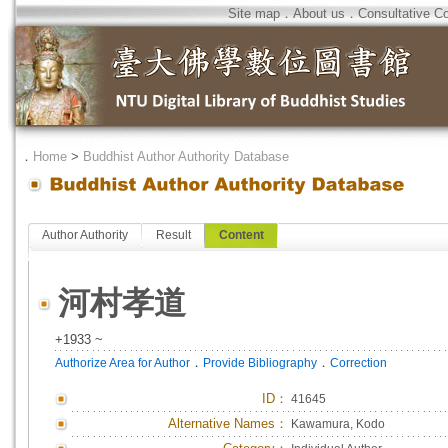
Site map
．
About us
．
Consultative C
．
Home
>
Buddhist Author Authority Database
Author Authority
Result
Content
河村孝道
+1933 ~
．
．
Authorize Area for Author
Provide Bibliography
Correction
ID
：
41645
Alternative Names：
Kawamura, Kodo