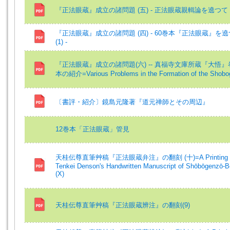
『正法眼蔵』成立の諸問題 (五) - 正法眼蔵親輯論を遶つて (1
『正法眼蔵』成立の諸問題 (四) - 60巻本『正法眼蔵』を
(1) -
『正法眼蔵』成立の諸問題(六) -- 真福寺文庫所蔵『大悟
本の紹介=Various Problems in the Formation of the Shobo
〔書評・紹介〕鏡島元隆著『道元禅師とその周辺』
12巻本「正法眼蔵」管見
天桂伝尊直筆艸稿『正法眼蔵弁注』の翻刻 (十)=A Printing 
Tenkei Denson's Handwritten Manuscript of Shōbōgenzō-
(X)
天桂伝尊直筆艸稿『正法眼蔵辨注』の翻刻(9)