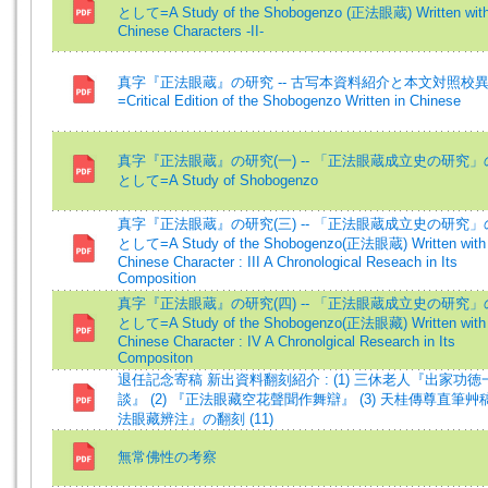
として=A Study of the Shobogenzo (正法眼蔵) Written wit
Chinese Characters -II-
真字『正法眼蔵』の研究 -- 古写本資料紹介と本文対照校
=Critical Edition of the Shobogenzo Written in Chinese
真字『正法眼蔵』の研究(一) -- 「正法眼蔵成立史の研究
として=A Study of Shobogenzo
真字『正法眼蔵』の研究(三) -- 「正法眼蔵成立史の研究
として=A Study of the Shobogenzo(正法眼蔵) Written with
Chinese Character : III A Chronological Reseach in Its
Composition
真字『正法眼蔵』の研究(四) -- 「正法眼蔵成立史の研究
として=A Study of the Shobogenzo(正法眼藏) Written with
Chinese Character : IV A Chronolgical Research in Its
Compositon
退任記念寄稿 新出資料翻刻紹介 : (1) 三休老人『出家功徳
談』 (2) 『正法眼藏空花聲聞作舞辯』 (3) 天桂傳尊直筆艸
法眼藏辨注』の翻刻 (11)
無常佛性の考察