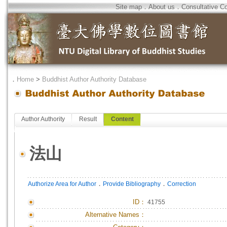
Site map
．
About us
．
Consultative C
．
Home
>
Buddhist Author Authority Database
Author Authority
Result
Content
法山
．
．
Authorize Area for Author
Provide Bibliography
Correction
ID
：
41755
Alternative Names：