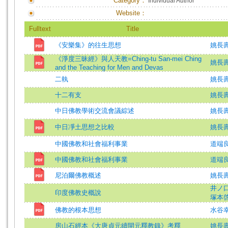
Category：
Individual Author
Website：
Fulltext
Title
《安樂集》的往生思想
姚長
《淨度三昧經》與人天教=Ching-tu San-mei Ching
姚長
and the Teaching for Men and Devas
二執
姚長
十二有支
姚長
中日佛教學術交流會議綜述
姚長
中日凈土思想之比較
姚長
中國佛教和社會福利事業
道端
中國佛教和社會福利事業
道端良
尼泊爾佛教概述
姚長壽
井ノ
印度佛教史概說
塚本
佛教的根本思想
水谷幸
房山石經本《大唐貞元續開元釋教錄》考釋
姚長