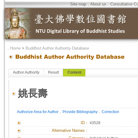
Site map
．
About us
．
Consultative C
．
Home
>
Buddhist Author Authority Database
Author Authority
Result
Content
姚長壽
．
．
Authorize Area for Author
Provide Bibliography
Correction
ID
：
43528
Alternative Names：