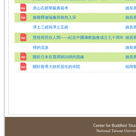
房山石經華嚴典籍考
姚長
旃檀釋迦瑞像與奝然入宋
姚長壽
淨土三經與淨土五經
姚長
慧燈長照在人間——紀念中國佛教協會成立七十周年
姚長壽
禪的流派
姚長壽
關於日本良寬禪師詩碑的因緣
姚長壽
關於善導大師所居住的寺院
稲岡
Center for Buddhist Stu
National Taiwan Universi