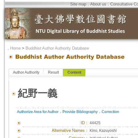
Site map
．
About us
．
Consultative C
．
Home
>
Buddhist Author Authority Database
Author Authority
Result
Content
紀野一義
．
．
Authorize Area for Author
Provide Bibliography
Correction
ID
：
44425
Alternative Names：
Kino, Kazuyoshi