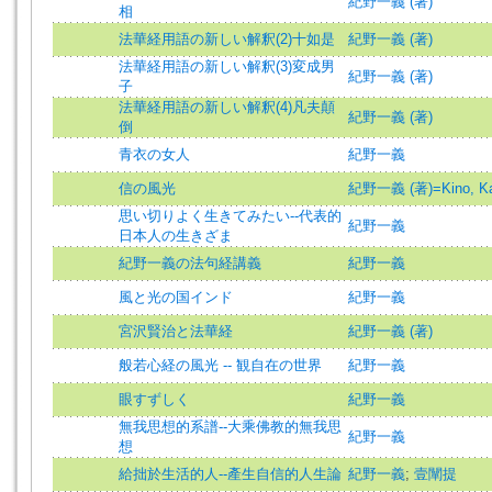
紀野一義 (著)
相
法華経用語の新しい解釈(2)十如是
紀野一義 (著)
法華経用語の新しい解釈(3)変成男
紀野一義 (著)
子
法華経用語の新しい解釈(4)凡夫顛
紀野一義 (著)
倒
青衣の女人
紀野一義
信の風光
紀野一義 (著)=Kino, Kaz
思い切りよく生きてみたい--代表的
紀野一義
日本人の生きざま
紀野一義の法句経講義
紀野一義
風と光の国インド
紀野一義
宮沢賢治と法華経
紀野一義 (著)
般若心経の風光 -- 観自在の世界
紀野一義
眼すずしく
紀野一義
無我思想的系譜--大乘佛教的無我思
紀野一義
想
給拙於生活的人--產生自信的人生論
紀野一義
;
壹闡提