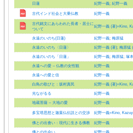
日蓮
紀野一義
;
紀野一義
古代インド社会と大乗仏教
紀野一義
古代銘文にあらわれた長者・居士に
紀野一義 (著)=Kino, Kaz
ついて
永遠のいのち(日蓮)
紀野一義
;
梅原猛
永遠のいのち〈日蓮〉
紀野一義 (著)
;
梅原猛 (
永遠のいのち「日蓮」
紀野一義
;
梅原猛
;
塚
永遠への愛 -- 仏教の女性観
紀野一義
永遠への愛と信
紀野一義
白鳥の歌びと：坂村真民
紀野一義 (著)=Kino, Kaz
光ながるる
紀野一義
地蔵菩薩 -- 大地の愛
紀野一義
多宝塔思想と迦葉仏伝説との交渉
紀野一義=Kino, Kazuy
佛との出會い：現代に生きる佛教
紀野一義
佛との出会い
紀野一義