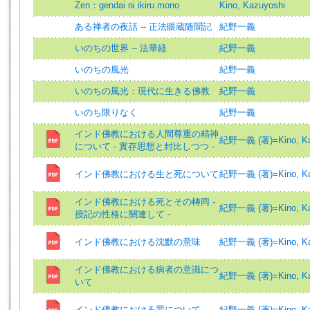
Zen：gendai ni ikiru mono
Kino, Kazuyoshi
ある禅者の夜話 -- 正法眼蔵随聞記
紀野一義
いのちの世界 -- 法華経
紀野一義
いのちの風光
紀野一義
いのちの風光：現代に生きる佛教
紀野一義
いのち限りなく
紀野一義
インド佛教における人間尊重の精神
紀野一義 (著)=Kino, Kaz
について - 實存思想と封比しつつ -
インド佛教における生と死について
紀野一義 (著)=Kino, Kaz
インド佛教における死とその轉囘 -
紀野一義 (著)=Kino, Kaz
授記の性格に關連して -
インド佛教における沈默の意味
紀野一義 (著)=Kino, Kaz
インド佛教における病者の意識につ
紀野一義 (著)=Kino, Kaz
いて
インド佛教における罪について
紀野一義 (著)=Kino, Kaz