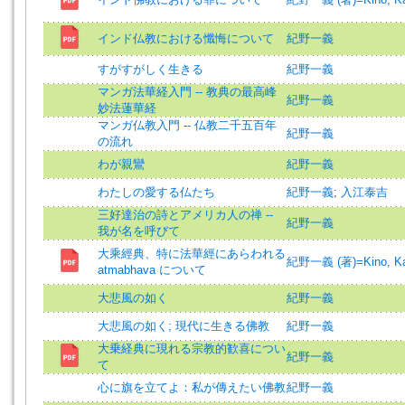
インド仏教における懺悔について
紀野一義
すがすがしく生きる
紀野一義
マンガ法華経入門 -- 教典の最高峰
紀野一義
妙法蓮華経
マンガ仏教入門 -- 仏教二千五百年
紀野一義
の流れ
わが親鸞
紀野一義
わたしの愛する仏たち
紀野一義
;
入江泰吉
三好達治の詩とアメリカ人の禅 --
紀野一義
我が名を呼びて
大乘經典、特に法華經にあらわれる
紀野一義 (著)=Kino, Kaz
atmabhava について
大悲風の如く
紀野一義
大悲風の如く; 現代に生きる佛教
紀野一義
大乗経典に現れる宗教的歓喜につい
紀野一義
て
心に旗を立てよ：私が傳えたい佛教
紀野一義