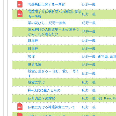
菩薩教団に関する一考察
紀野一義
菩薩団より仏乗教団への展開に関す
紀野一義
る一考察
業の花びら -- 紀野一義集
紀野一義
道元禅師の人間道場 -- わが道をつ
紀野一義
かみ、わが道を行け
維摩經
紀野一義
維摩經
紀野一義
談禪
紀野一義
;
姚兆如
;
葛
燃える家
紀野一義
親鸞と生きる -- 信じ、愛し、尽く
紀野一義
す
親鸞に学ぶ
紀野一義
禪--現代に生きるもの
紀野一義
仏典講座 9 維摩経
紀野一義 (著)=Kino, Kaz
仏教における神通神変について
紀野一義