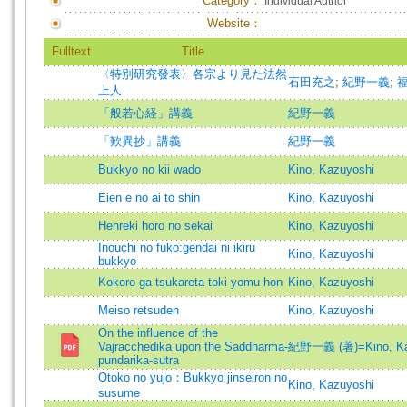
Category：
Individual Author
Website：
Fulltext
Title
〈特別研究發表〉各宗より見た法然
石田充之
;
紀野一義
;
上人
「般若心経」講義
紀野一義
「歎異抄」講義
紀野一義
Bukkyo no kii wado
Kino, Kazuyoshi
Eien e no ai to shin
Kino, Kazuyoshi
Henreki horo no sekai
Kino, Kazuyoshi
Inouchi no fuko:gendai ni ikiru
Kino, Kazuyoshi
bukkyo
Kokoro ga tsukareta toki yomu hon
Kino, Kazuyoshi
Meiso retsuden
Kino, Kazuyoshi
On the influence of the
Vajracchedika upon the Saddharma-
紀野一義 (著)=Kino, Kaz
pundarika-sutra
Otoko no yujo：Bukkyo jinseiron no
Kino, Kazuyoshi
susume