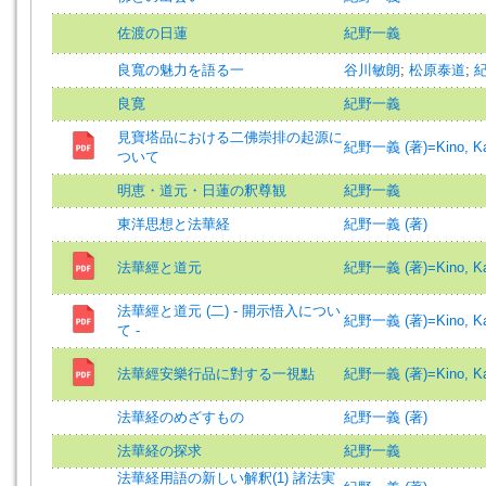
佐渡の日蓮
紀野一義
良寬の魅力を語る一
谷川敏朗
;
松原泰道
;
良寛
紀野一義
見寶塔品における二佛崇排の起源に
紀野一義 (著)=Kino, Kaz
ついて
明恵・道元・日蓮の釈尊観
紀野一義
東洋思想と法華経
紀野一義 (著)
法華經と道元
紀野一義 (著)=Kino, Kaz
法華經と道元 (二) - 開示悟入につい
紀野一義 (著)=Kino, Kaz
て -
法華經安樂行品に對する一視點
紀野一義 (著)=Kino, Kaz
法華経のめざすもの
紀野一義 (著)
法華経の探求
紀野一義
法華経用語の新しい解釈(1) 諸法実