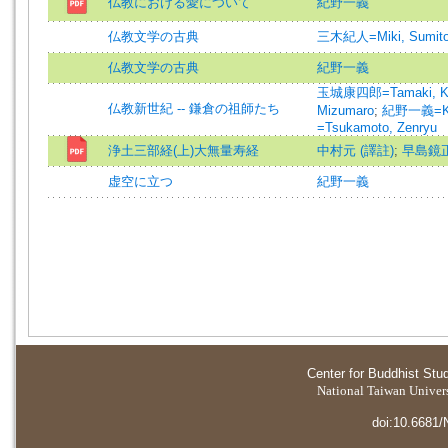
仏教における愛について
紀野一義
仏教文学の古典
三木紀人=Miki, Sumit
仏教文学の古典
紀野一義
玉城康四郎=Tamaki, Ko
仏教新世紀 -- 鎌倉の祖師たち
Mizumaro
;
紀野一義=Kin
=Tsukamoto, Zenryu
浄土三部経(上)大無量寿経
中村元 (譯註)
;
早島鏡正
虚空に立つ
紀野一義
Center for Buddhist Stu
National Taiwan Universi
doi:10.6681