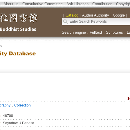
．
About us
．
Consultative Committee
．
Ask Librarian
．
Contribution
．
Copyrig
｜
Catalog
｜
Author Authority
｜
Google
｜
Search engine
．
Fulltext
．
Scriptures
．
L
se
1
．
ography
Correction
：
46708
：
Sayadaw U Pandita