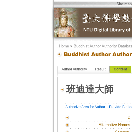
Site map
．
Home
>
Buddhist Author Authority Databa
Author Authority
Result
Content
班迪達大師
．
Authorize Area for Author
Provide Bibli
ID
Alternative Names