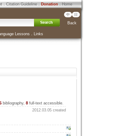
ht
．
Citation Guideline
．
Donation
．
Home
中
日
Back
anguage Lessons
．
Links
6
bibliography,
8
full-text accessible.
2012.03.05 created