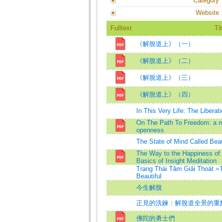
Category
Website
Fulltext
Tit
《解脫道上》（一）
《解脫道上》（二）
《解脫道上》（三）
《解脫道上》（四）
In This Very Life: The Libera
On The Path To Freedom: a m
openness
The State of Mind Called Beau
The Way to the Happiness of
Basics of Insight Meditation
Trạng Thái Tâm Giải Thoát =T
Beautiful
今生解脫
正見的洗鍊：解脫道全景的重
佛陀的勇士們